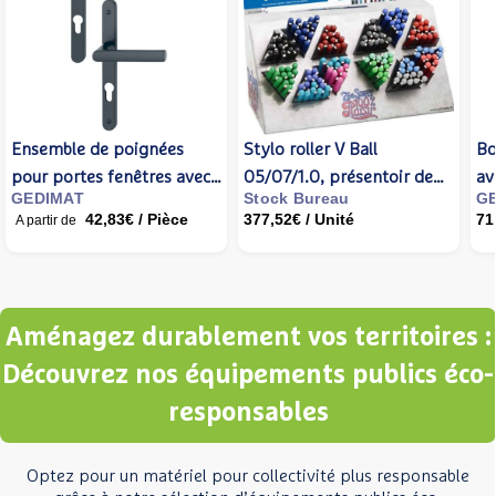
Ensemble de poignées
Stylo roller V Ball
Bo
pour portes fenêtres avec
05/07/1.0, présentoir de
av
GEDIMAT
Stock Bureau
GE
plaque étroite HAMBURG
180 - PILOT
ré
42,83€
/ Pièce
377,52€
/ Unité
71
A partir de
alu noir mat clé I 68 -
70
Gedimat - HOPPE
Aménagez durablement vos territoires :
Découvrez nos équipements publics éco-
responsables
Optez pour un matériel pour collectivité plus responsable