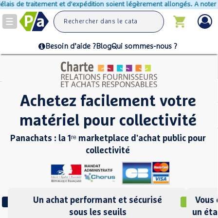
t d'expédition soient légèrement allongés. A noter que certains produits
Toggle
navigation
Besoin d’aide ?
Blog
Qui sommes-nous ?
Achetez facilement votre
matériel pour collectivité
Panachats : la 1ʳᵉ marketplace d'achat public pour
collectivité
Un achat performant et sécurisé
Vous 
sous les seuils
un éta