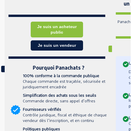
un 
Panach
Je suis un acheteur
public
Je suis un vendeur
U
Pourquoi Panachats ?
D
100% conforme à la commande publique
c
Chaque commande est traçable, sécurisée et
s
juridiquement encadrée
U
Simplification des achats sous les seuils
I
Commande directe, sans appel d’offres
p
Fournisseurs vérifiés
Contrôle juridique, fiscal et éthique de chaque
U
vendeur dès l’inscription, et en continu
C
p
Politiques publiques