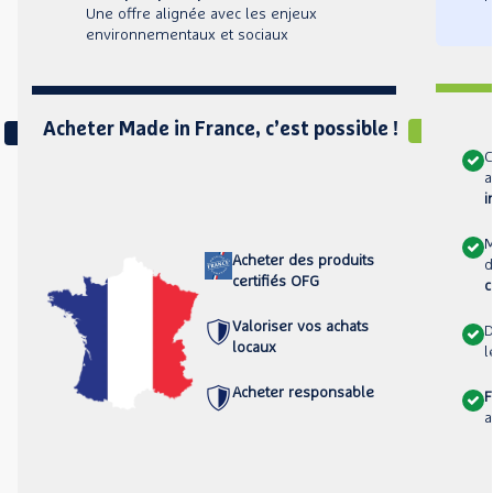
Une offre alignée avec les enjeux
environnementaux et sociaux
Acheter Made in France, c’est possible !
C
a
i
M
Acheter des produits
d
certifiés OFG
c
Valoriser vos achats
locaux
l
Acheter responsable
F
a