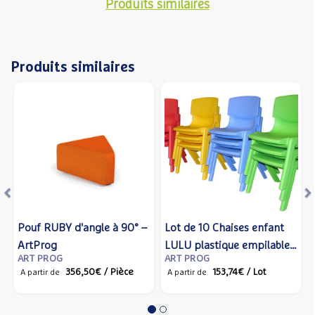
Produits similaires
Produits similaires
Précédent
S
Pouf RUBY d'angle à 90° –
Lot de 10 Chaises enfant
ArtProg
LULU plastique empilable
ART PROG
ART PROG
– ArtProg
356,50€
/ Pièce
153,74€
/ Lot
A partir de
A partir de