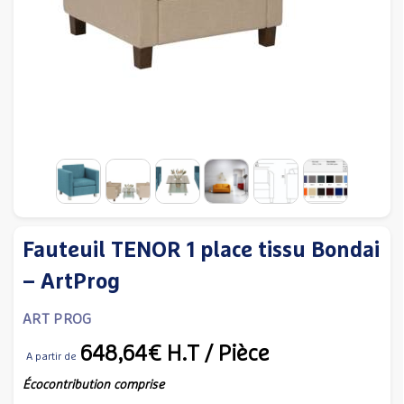
Fauteuil TENOR 1 place tissu Bondai
– ArtProg
ART PROG
648,64€
H.T
/ Pièce
A partir de
Écocontribution comprise