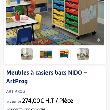
Meubles à casiers bacs NIDO –
ArtProg
ART PROG
274,00€
H.T
/ Pièce
A partir de
Écocontribution comprise