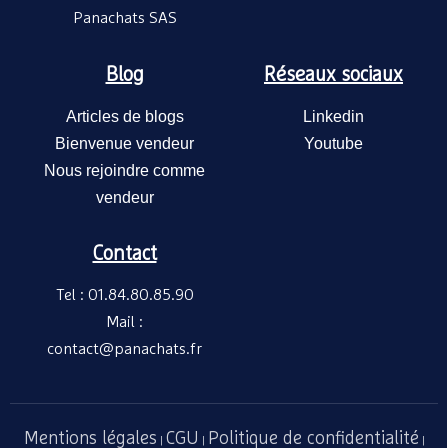
Panachats SAS
Blog
Réseaux sociaux
Articles de blogs
Linkedin
Bienvenue vendeur
Youtube
Nous rejoindre comme
vendeur
Contact
Fa
H
Tel : 01.84.80.85.90
A
re
Mail :
A 
contact@panachats.fr
Mentions légales
CGU
Politique de confidentialité
|
|
|