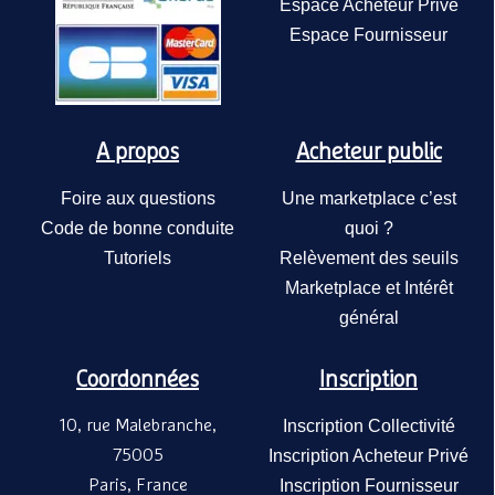
Espace Acheteur Privé
Espace Fournisseur
Fa
e
A
H
A propos
Acheteur public
A 
Foire aux questions
Une marketplace c’est
Code de bonne conduite
quoi ?
Tutoriels
Relèvement des seuils
Marketplace et Intérêt
général
Coordonnées
Inscription
10, rue Malebranche,
Inscription Collectivité
Me
A
75005
Inscription Acheteur Privé
A 
Paris, France
Inscription Fournisseur