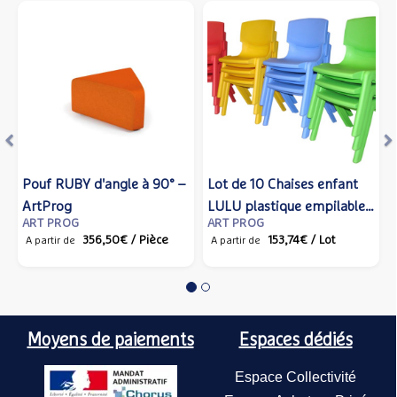
Précédent
S
Pouf RUBY d'angle à 90° –
Lot de 10 Chaises enfant
Lo
Fa
ArtProg
LULU plastique empilable
LU
e
ART PROG
ART PROG
A
A
– ArtProg
– 
H
356,50€
/ Pièce
153,74€
/ Lot
A partir de
A partir de
A 
A 
Moyens de paiements
Espaces dédiés
Espace Collectivité