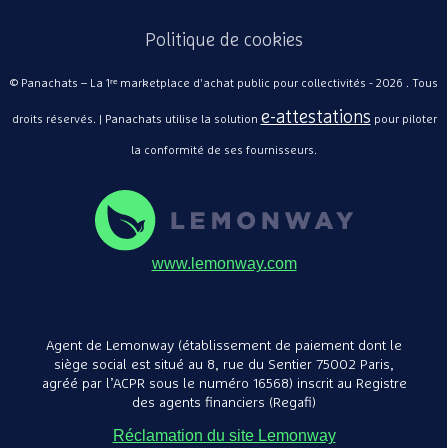
Politique de cookies
© Panachats – La 1ʳᵉ marketplace d'achat public pour collectivités - 2026 . Tous
e-attestations
droits réservés. | Panachats utilise la solution
pour piloter
Fa
pi
la conformité de ses fournisseurs.
A
H
A 
www.lemonway.com
Agent de Lemonway (établissement de paiement dont le
siège social est situé au 8, rue du Sentier 75002 Paris,
agréé par l’ACPR sous le numéro 16568) inscrit au Registre
des agents financiers (Regafi)
Réclamation du site Lemonway
Fa