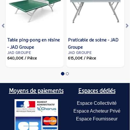
ping-pong en résine
Praticable de scène - JAD
Chariot po
Chaise pli
Groupe
Groupe
bal et pod
JAD Grou
ROUPE
JAD GROUPE
JAD GROUP
JAD GROU
Groupe
0€
/ Pièce
615,00€
/ Pièce
236,00€
29,00€
/ P
/ P
Moyens de paiements
Espaces dédiés
Espace Collectivité
Espace Acheteur Privé
Espace Fournisseur