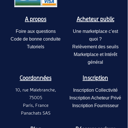
Chaise pli
JAD Grou
JAD GROU
A propos
Acheteur public
25,00€
/ P
Foire aux questions
Une marketplace c’est
Code de bonne conduite
quoi ?
Tutoriels
Relèvement des seuils
Marketplace et Intérêt
général
Coordonnées
Inscription
10, rue Malebranche,
Inscription Collectivité
Chaise pli
75005
Inscription Acheteur Privé
assemblab
JAD GROU
Paris, France
Inscription Fournisseur
- JAD Gro
18,00€
/ P
Panachats SAS