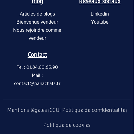
Blog
Réseaux sociaux
Articles de blogs
Linkedin
Bienvenue vendeur
Youtube
Nous rejoindre comme
vendeur
Contact
Chariot p
pliants -
Tel : 01.84.80.85.90
JAD GROU
292,00€
/ 
Mail :
contact@panachats.fr
Mentions légales
CGU
Politique de confidentialité
|
|
|
Politique de cookies