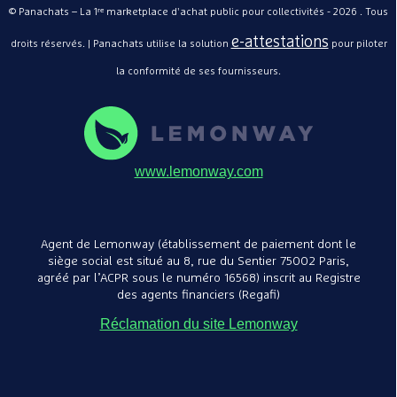
© Panachats – La 1ʳᵉ marketplace d'achat public pour collectivités - 2026 . Tous
e-attestations
droits réservés. | Panachats utilise la solution
pour piloter
Table plia
JAD Grou
la conformité de ses fournisseurs.
JAD GROU
107,00€
/ 
www.lemonway.com
Agent de Lemonway (établissement de paiement dont le
siège social est situé au 8, rue du Sentier 75002 Paris,
agréé par l’ACPR sous le numéro 16568) inscrit au Registre
des agents financiers (Regafi)
Réclamation du site Lemonway
Housse po
cm - JAD 
JAD GROU
24,00€
/ P