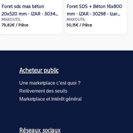
Foret sds max béton
Foret SDS + Béton 16x800
20x520 mm - IZAR - 30344
mm - IZAR - 30298 - Izar
MAXOUTIL
MAXOUTIL
- Maxoutil
cutting tools
79,82€
/ Pièce
50,15€
/ Pièce
Acheteur public
Une marketplace c’est quoi ?
Relèvement des seuils
Marketplace et Intérêt général
Réseaux sociaux