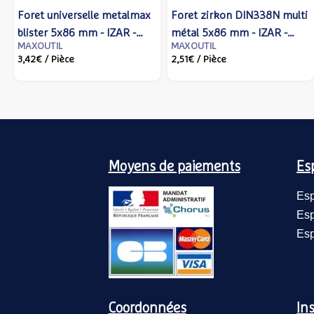
Foret universelle metalmax
Foret zirkon DIN338N multi
blister 5x86 mm - IZAR -
métal 5x86 mm - IZAR -
MAXOUTIL
MAXOUTIL
80114 - Izar cutting tools
14758 - Izar cutting tools
3,42€
/ Pièce
2,51€
/ Pièce
Moyens de paiements
Es
Esp
Esp
Esp
Coordonnées
Ins