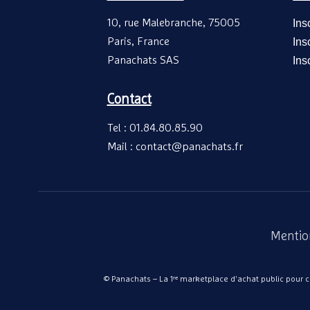
10, rue Malebranche, 75005
Ins
Paris, France
Ins
Panachats SAS
Ins
Contact
Tel : 01.84.80.85.90
Mail : contact@panachats.fr
Mentio
© Panachats – La 1ʳᵉ marketplace d'achat public pour col