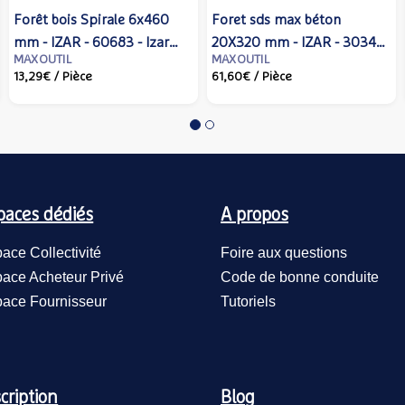
Forêt bois Spirale 6x460
Foret sds max béton
mm - IZAR - 60683 - Izar
20X320 mm - IZAR - 30343
MAXOUTIL
MAXOUTIL
cutting tools
- Izar cutting tools
13,29€
/ Pièce
61,60€
/ Pièce
paces dédiés
A propos
ace Collectivité
Foire aux questions
ace Acheteur Privé
Code de bonne conduite
ace Fournisseur
Tutoriels
cription
Blog