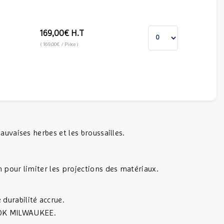
169,00€
H.T
(
169,00€
/ Pièce
)
uvaises herbes et les broussailles.
 pour limiter les projections des matériaux.
durabilité accrue.
LOK MILWAUKEE.