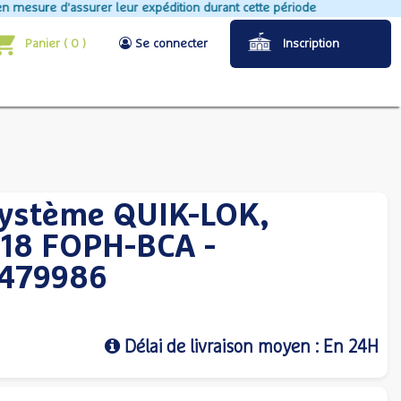
re d'assurer leur expédition durant cette période
Panier
(
0
)
Se connecter
Inscription
système QUIK-LOK,
M18 FOPH-BCA -
2479986
Délai de livraison moyen : En 24H