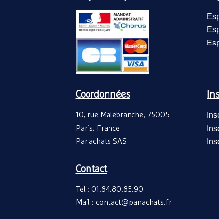
Esp
Esp
Esp
Coordonnées
Ins
10, rue Malebranche, 75005
Ins
Paris, France
Ins
Panachats SAS
Ins
Contact
Tel : 01.84.80.85.90
Mail : contact@panachats.fr