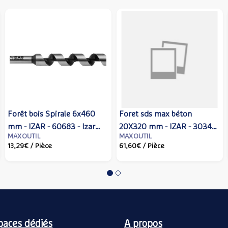
Forêt bois Spirale 6x460
Foret sds max béton
mm - IZAR - 60683 - Izar
20X320 mm - IZAR - 30343
MAXOUTIL
MAXOUTIL
cutting tools
- Izar cutting tools
13,29€
/ Pièce
61,60€
/ Pièce
paces dédiés
A propos