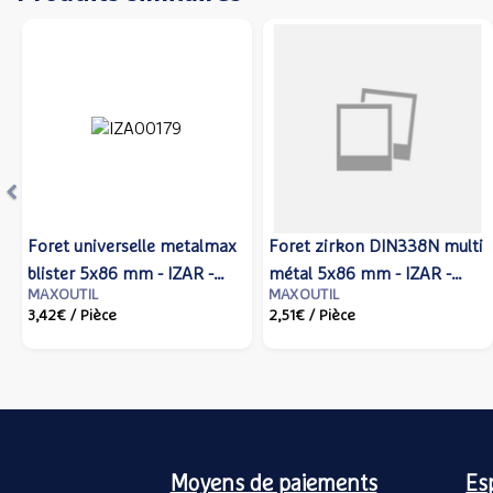
Précédent
Foret universelle metalmax
Foret zirkon DIN338N multi
blister 5x86 mm - IZAR -
métal 5x86 mm - IZAR -
MAXOUTIL
MAXOUTIL
80114 - Izar cutting tools
14758 - Izar cutting tools
3,42€
/ Pièce
2,51€
/ Pièce
Moyens de paiements
Es