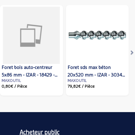
S
Foret bois auto-centreur
Foret sds max béton
5x86 mm - IZAR - 18429 -
20x520 mm - IZAR - 30344
MAXOUTIL
MAXOUTIL
Izar cutting tools
- Maxoutil
0,80€
/ Pièce
79,82€
/ Pièce
Acheteur public