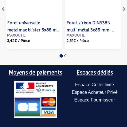
Foret universelle
Foret zirkon DIN338N
metalmax blister 5x86 mm
multi métal 5x86 mm -
MAXOUTIL
MAXOUTIL
- IZAR - 80114 - Izar cutting
IZAR - 14758 - Izar cutting
3,42€
/ Pièce
2,51€
/ Pièce
tools
tools
Moyens de paiements
Espaces dédiés
Espace Collectivité
Espace Acheteur Privé
Espace Fournisseur