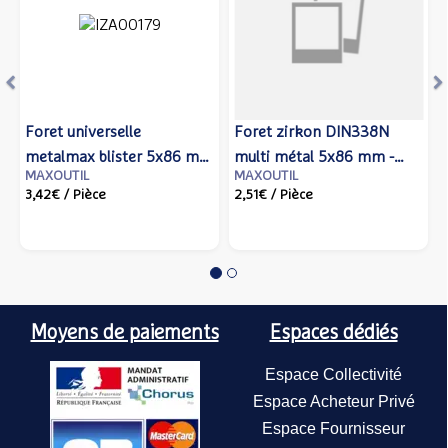
Foret universelle
Foret zirkon DIN338N
metalmax blister 5x86 mm
multi métal 5x86 mm -
MAXOUTIL
MAXOUTIL
- IZAR - 80114 - Izar cutting
IZAR - 14758 - Izar cutting
3,42€
/ Pièce
2,51€
/ Pièce
tools
tools
Moyens de paiements
Espaces dédiés
Espace Collectivité
Espace Acheteur Privé
Espace Fournisseur