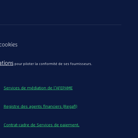
 cookies
ations
pour piloter la conformité de ses fournisseurs.
Services de médiation de l’AFEPAME
Registre des agents financiers (Regafi)
Contrat-cadre de Services de paiement.