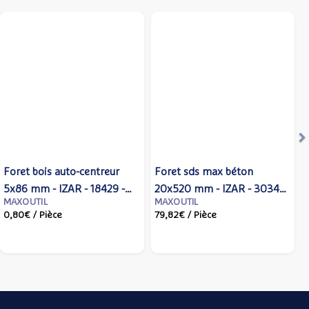
S
Foret bois auto-centreur
Foret sds max béton
5x86 mm - IZAR - 18429 -
20x520 mm - IZAR - 30344
MAXOUTIL
MAXOUTIL
Izar cutting tools
- Maxoutil
0,80€
/ Pièce
79,82€
/ Pièce