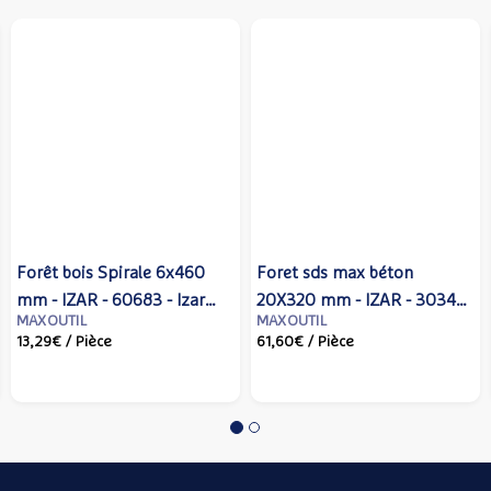
Forêt bois Spirale 6x460
Foret sds max béton
mm - IZAR - 60683 - Izar
20X320 mm - IZAR - 30343
MAXOUTIL
MAXOUTIL
cutting tools
- Izar cutting tools
13,29€
/ Pièce
61,60€
/ Pièce