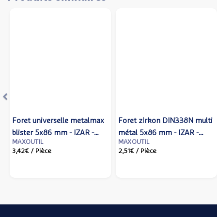
Précédent
Foret universelle metalmax
Foret zirkon DIN338N multi
blister 5x86 mm - IZAR -
métal 5x86 mm - IZAR -
MAXOUTIL
MAXOUTIL
80114 - Izar cutting tools
14758 - Izar cutting tools
3,42€
/ Pièce
2,51€
/ Pièce