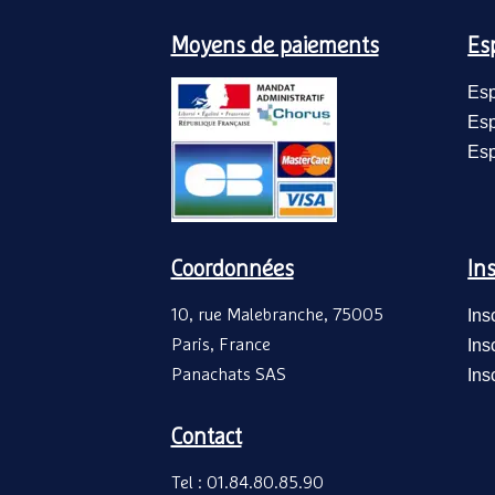
Moyens de paiements
Es
Esp
Esp
Esp
Coordonnées
Ins
10, rue Malebranche, 75005
Ins
Paris, France
Ins
Panachats SAS
Ins
Contact
Tel : 01.84.80.85.90