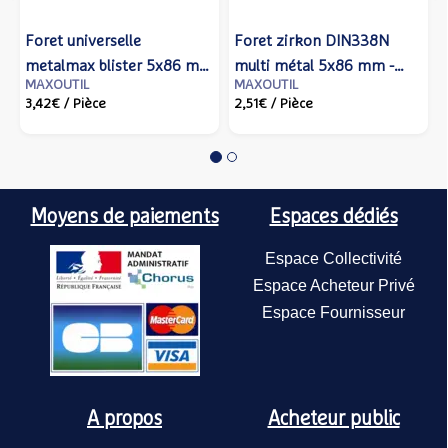
Foret universelle
Foret zirkon DIN338N
metalmax blister 5x86 mm
multi métal 5x86 mm -
MAXOUTIL
MAXOUTIL
- IZAR - 80114 - Izar cutting
IZAR - 14758 - Izar cutting
3,42€
/ Pièce
2,51€
/ Pièce
tools
tools
Moyens de paiements
Espaces dédiés
Espace Collectivité
Espace Acheteur Privé
Espace Fournisseur
A propos
Acheteur public