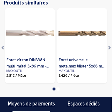
Produits similaires
Précédent
S
Foret zirkon DIN338N
Foret universelle
multi métal 5x86 mm -
metalmax blister 5x86 mm
MAXOUTIL
MAXOUTIL
IZAR - 14758 - Izar cutting
- IZAR - 80114 - Izar cutting
2,51€
/ Pièce
3,42€
/ Pièce
tools
tools
Moyens de paiements
Espaces dédiés