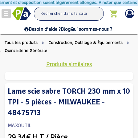
ement et d'expédition soient légèrement allongés. A noter que certains p
Toggle
navigation
Besoin d’aide ?
Blog
Qui sommes-nous ?
Tous les produits
Construction, Outillage & Équipements
Quincaillerie Générale
Produits similaires
Lame scie sabre TORCH 230 mm x 10
TPI - 5 pièces - MILWAUKEE -
48475713
MAXOUTIL
29,34€
H.T
/ Pièce