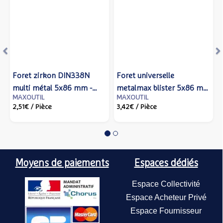
Foret zirkon DIN338N
Foret universelle
multi métal 5x86 mm -
metalmax blister 5x86 mm
MAXOUTIL
MAXOUTIL
IZAR - 14758 - Izar cutting
- IZAR - 80114 - Izar cutting
2,51€
/ Pièce
3,42€
/ Pièce
tools
tools
Moyens de paiements
Espaces dédiés
Espace Collectivité
Espace Acheteur Privé
Espace Fournisseur