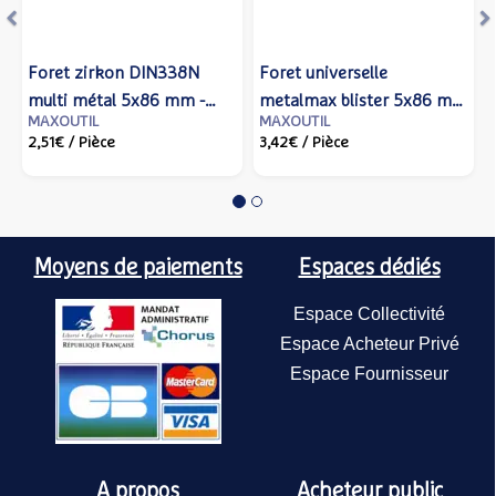
Foret zirkon DIN338N
Foret universelle
multi métal 5x86 mm -
metalmax blister 5x86 mm
MAXOUTIL
MAXOUTIL
IZAR - 14758 - Izar cutting
- IZAR - 80114 - Izar cutting
2,51€
/ Pièce
3,42€
/ Pièce
tools
tools
Moyens de paiements
Espaces dédiés
Espace Collectivité
Espace Acheteur Privé
Espace Fournisseur
A propos
Acheteur public