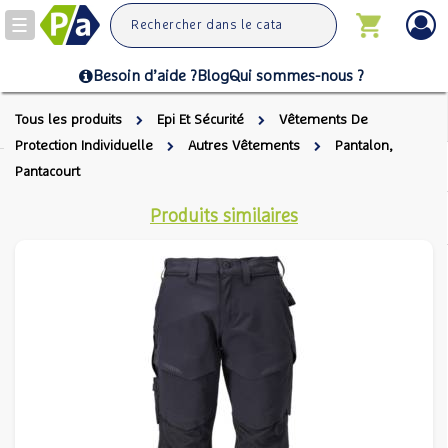
Toggle
navigation
Besoin d’aide ?
Blog
Qui sommes-nous ?
Tous les produits
Epi Et Sécurité
Vêtements De
Protection Individuelle
Autres Vêtements
Pantalon,
Pantacourt
Produits similaires