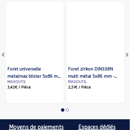
Précédent
S
Foret universelle
Foret zirkon DIN338N
metalmax blister 5x86 mm
multi métal 5x86 mm -
MAXOUTIL
MAXOUTIL
- IZAR - 80114 - Izar cutting
IZAR - 14758 - Izar cutting
3,42€
/ Pièce
2,51€
/ Pièce
tools
tools
Moyens de paiements
Espaces dédiés