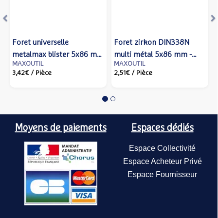
Foret universelle
Foret zirkon DIN338N
metalmax blister 5x86 mm
multi métal 5x86 mm -
MAXOUTIL
MAXOUTIL
- IZAR - 80114 - Izar cutting
IZAR - 14758 - Izar cutting
3,42€
/ Pièce
2,51€
/ Pièce
tools
tools
Moyens de paiements
Espaces dédiés
Espace Collectivité
Espace Acheteur Privé
Espace Fournisseur