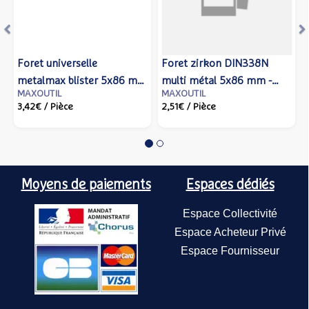
Foret universelle
Foret zirkon DIN338N
metalmax blister 5x86 mm
multi métal 5x86 mm -
MAXOUTIL
MAXOUTIL
- IZAR - 80114 - Izar cutting
IZAR - 14758 - Izar cutting
3,42€
/ Pièce
2,51€
/ Pièce
tools
tools
Moyens de paiements
Espaces dédiés
Espace Collectivité
Espace Acheteur Privé
Espace Fournisseur