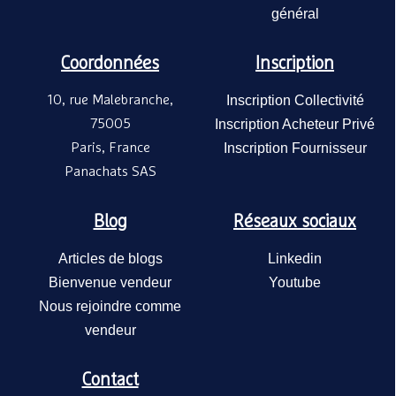
général
Coordonnées
Inscription
10, rue Malebranche,
Inscription Collectivité
Lot de
75005
Inscription Acheteur Privé
TAGE/
Mobide
Paris, France
Inscription Fournisseur
mélam
87,40€
beige 
Panachats SAS
Coquill
MOBI
Blog
Réseaux sociaux
Articles de blogs
Linkedin
Bienvenue vendeur
Youtube
Nous rejoindre comme
vendeur
Contact
Lot de