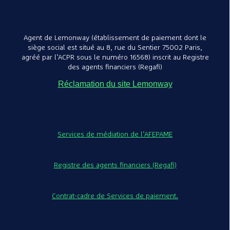
Agent de Lemonway (établissement de paiement dont le
siège social est situé au 8, rue du Sentier 75002 Paris,
agréé par l’ACPR sous le numéro 16568) inscrit au Registre
des agents financiers (Regafi)
Réclamation du site Lemonway
Lot de
TAGE/
Mobide
mélami
87,40€
130x50
Services de médiation de l’AFEPAME
MOBI
Registre des agents financiers (Regafi)
Contrat-cadre de Services de paiement.