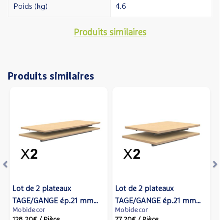
Poids (kg)
4.6
Produits similaires
Produits similaires
Précédent
S
t de 2 plateaux
Lot de 2 plateaux
Lot de 
Lot de
GE/GANGE ép.21 mm
TAGE/GANGE ép.21 mm
TAGE/
TAGE/
bidecor
Mobidecor
Mobide
Mobide
atifié chant bois -
stratifié chant bois - 70x50
stratifi
mélam
8,20€
/ Pièce
77,20€
/ Pièce
128,20
87,40€