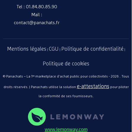
TAGE/
Tel : 01.84.80.85.90
Mobide
mélam
49,50
Mail :
beige 
contact@panachats.fr
Coquill
MOBI
Mentions légales
CGU
Politique de confidentialité
|
|
|
Politique de cookies
© Panachats – La 1ʳᵉ marketplace d'achat public pour collectivités - 2026 . Tous
e-attestations
droits réservés. | Panachats utilise la solution
pour piloter
Lot de
TAGE/
la conformité de ses fournisseurs.
Mobide
mélam
49,50
gris -
perle
www.lemonway.com