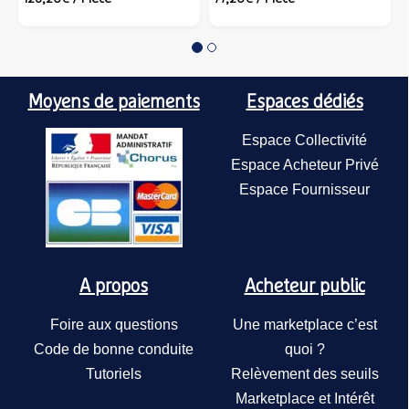
0x50 cm - Hêtre miel -
cm - Hêtre miel -
130x50
gris -
BIDECOR
MOBIDECOR
- MOB
perle
Moyens de paiements
Espaces dédiés
Espace Collectivité
Espace Acheteur Privé
Espace Fournisseur
Lot de
TAGE/
Mobide
mélami
A propos
Acheteur public
87,40€
130x50
MOBI
Foire aux questions
Une marketplace c’est
Code de bonne conduite
quoi ?
Tutoriels
Relèvement des seuils
Marketplace et Intérêt