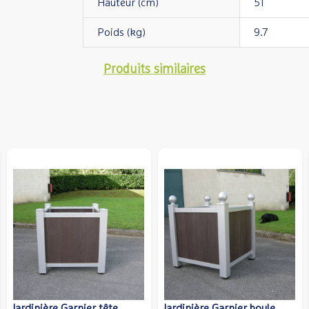
Hauteur (cm)
51
Poids (kg)
9.7
Produits similaires
boule
Jardinière Mansart comète
Jardinière Mansart 