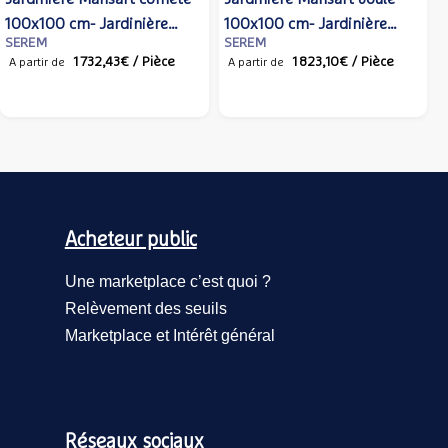
ère
78x78 cm- Jardinière
78x78 cm- Jardinière
SEREM
SEREM
e et bac
monocolore, ossature et
monocolore, ossature
Pièce
905,07€
/ Pièce
1 018,41€
/ P
A partir de
A partir de
bac coloris variable
bac coloris variable
Acheteur public
Une marketplace c’est quoi ?
Relèvement des seuils
Marketplace et Intérêt général
Réseaux sociaux