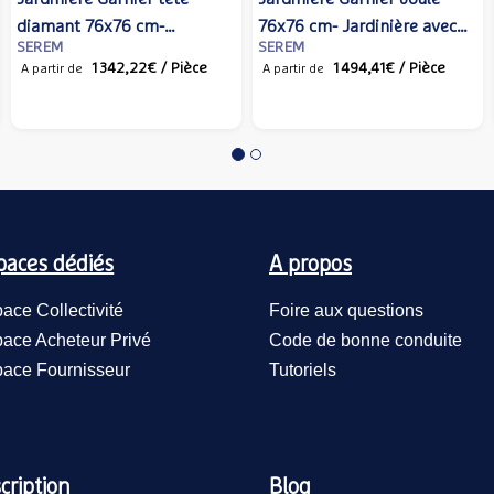
re avec
100x100 cm- Jardinière
100x100 cm- Jardini
SEREM
SEREM
 recyclé,
monocolore, ossature et bac
monocolore, ossatur
/ Pièce
1 732,43€
/ Pièce
1 823,10€
/ 
A partir de
A partir de
riable
coloris variable
coloris variable
paces dédiés
A propos
ace Collectivité
Foire aux questions
ace Acheteur Privé
Code de bonne conduite
ace Fournisseur
Tutoriels
cription
Blog