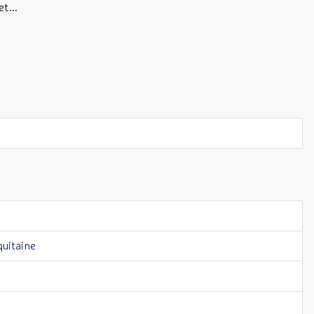
t...
uitaine