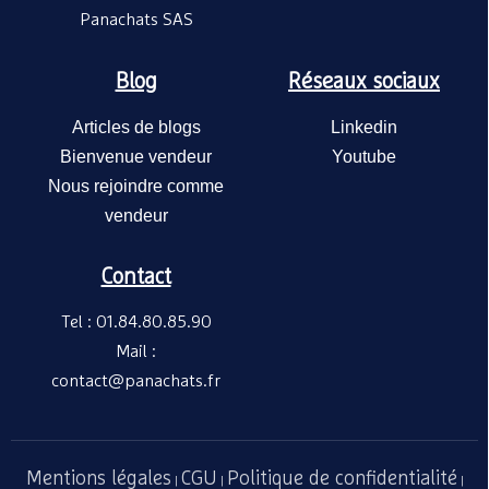
1 
A partir de
ossature et 
Panachats SAS
variable
Blog
Réseaux sociaux
Articles de blogs
Linkedin
Bienvenue vendeur
Youtube
Nous rejoindre comme
vendeur
Contact
Jardinière L
100x100 cm-
Tel : 01.84.80.85.90
SEREM
monocolore,
1 
Mail :
A partir de
bac coloris v
contact@panachats.fr
Mentions légales
CGU
Politique de confidentialité
|
|
|