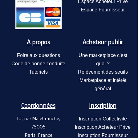
Espace Acheteur Privé
Espace Fournisseur
Jardinière M
78x78 cm- J
SEREM
monocolore,
A propos
Acheteur public
1 
A partir de
bac coloris v
Foire aux questions
Une marketplace c’est
Code de bonne conduite
quoi ?
Tutoriels
Relèvement des seuils
Marketplace et Intérêt
général
Coordonnées
Inscription
10, rue Malebranche,
Inscription Collectivité
Jardinière L
75005
Inscription Acheteur Privé
comète 100
SEREM
Paris, France
Inscription Fournisseur
Jardinière 