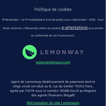
Politique de cookies
© Panachats – La 1ʳᵉ marketplace d'achat public pour collectivités - 2026 . Tous
e-attestations
droits réservés. | Panachats utilise la solution
pour piloter
Jardinière L
comète 78x
la conformité de ses fournisseurs.
SEREM
Jardinière 
90
A partir de
ossature et 
variable
www.lemonway.com
Agent de Lemonway (établissement de paiement dont le
siège social est situé au 8, rue du Sentier 75002 Paris,
agréé par l’ACPR sous le numéro 16568) inscrit au Registre
des agents financiers (Regafi)
Réclamation du site Lemonway
Jardinière L