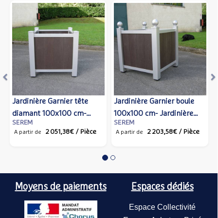
Précédent
S
e Garnier tête
Jardinière Garnier boule
Jardinière Ga
Jardinière 
 100x100 cm-
100x100 cm- Jardinière
diamant 76x
comète 78x
SEREM
SEREM
SEREM
re avec lames en
avec lames en plastique
Jardinière av
Jardinière 
2 051,38€
/ Pièce
2 203,58€
/ Pièce
1 3
90
A partir de
A partir de
A partir de
 recyclé, coloris
recyclé, coloris ossature
plastique recy
ossature et 
variable
variable
ossature vari
variable
Moyens de paiements
Espaces dédiés
Espace Collectivité