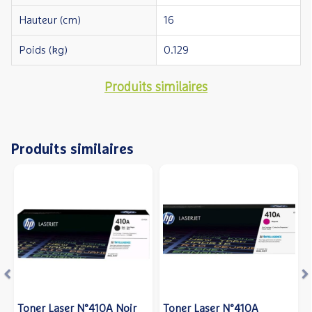
Hauteur (cm)
16
Poids (kg)
0.129
Produits similaires
Produits similaires
Précédent
S
Toner Laser N°410A Noir
Toner Laser N°410A