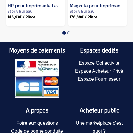
HP pour Imprimante Laser
Magenta pour Imprimante
Stock Bureau
Stock Bureau
- Capacité 2300 pages
Laser - Capacité 2300
146,43€
/ Pièce
176,38€
/ Pièce
pages - HP
Moyens de paiements
Espaces dédiés
Espace Collectivité
Espace Acheteur Privé
Espace Fournisseur
A propos
Acheteur public
Foire aux questions
Une marketplace c’est
Code de bonne conduite
quoi ?