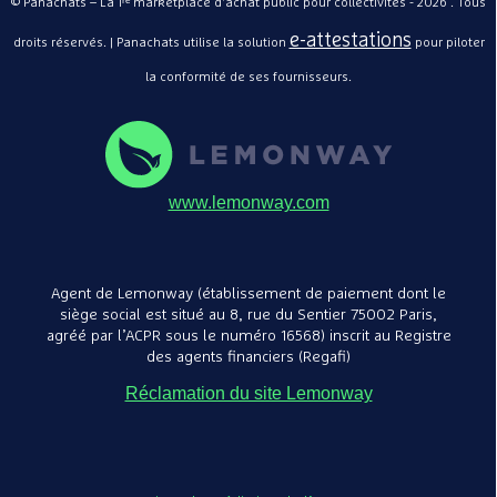
© Panachats – La 1ʳᵉ marketplace d'achat public pour collectivités - 2026 . Tous
e-attestations
droits réservés. | Panachats utilise la solution
pour piloter
la conformité de ses fournisseurs.
www.lemonway.com
Agent de Lemonway (établissement de paiement dont le
siège social est situé au 8, rue du Sentier 75002 Paris,
agréé par l’ACPR sous le numéro 16568) inscrit au Registre
des agents financiers (Regafi)
Réclamation du site Lemonway