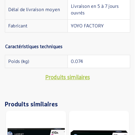
Livraison en 5 à 7 jours
Délai de livraison moyen
ouvrés
Fabricant
YOYO FACTORY
Caractéristiques techniques
Poids (kg)
0.074
Produits similaires
Produits similaires
Précédent
S