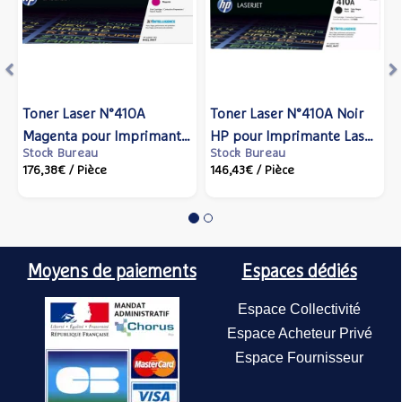
Toner Laser N°410A
Toner Laser N°410A Noir
Magenta pour Imprimante
HP pour Imprimante Laser
Stock Bureau
Stock Bureau
Laser - Capacité 2300
- Capacité 2300 pages
176,38€
/ Pièce
146,43€
/ Pièce
pages - HP
Moyens de paiements
Espaces dédiés
Espace Collectivité
Espace Acheteur Privé
Espace Fournisseur