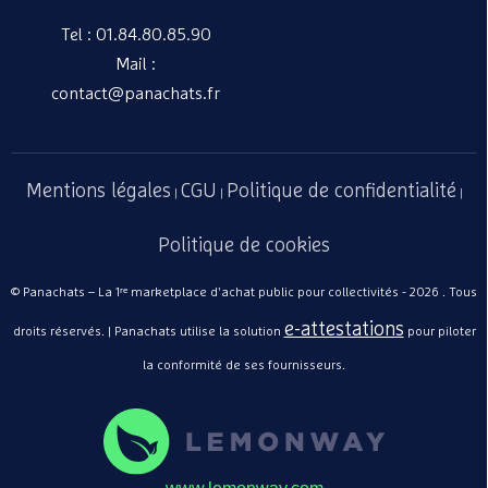
Ulmann
Tel : 01.84.80.85.90
661,15€
/ Pièce
Mail :
contact@panachats.fr
Mentions légales
CGU
Politique de confidentialité
|
|
|
Politique de cookies
© Panachats – La 1ʳᵉ marketplace d'achat public pour collectivités - 2026 . Tous
e-attestations
droits réservés. | Panachats utilise la solution
pour piloter
Bandes métalliques
adhésives (x10) –
la conformité de ses fournisseurs.
Ulmann
Ulmann
48,14€
/ Pièce