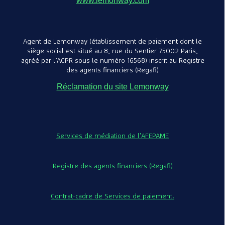
www.lemonway.com
Agent de Lemonway (établissement de paiement dont le
siège social est situé au 8, rue du Sentier 75002 Paris,
agréé par l’ACPR sous le numéro 16568) inscrit au Registre
des agents financiers (Regafi)
Réclamation du site Lemonway
Réglures Seyès et
lignage maternelle –
Ulmann
Ulmann
Services de médiation de l’AFEPAME
Registre des agents financiers (Regafi)
Contrat-cadre de Services de paiement.