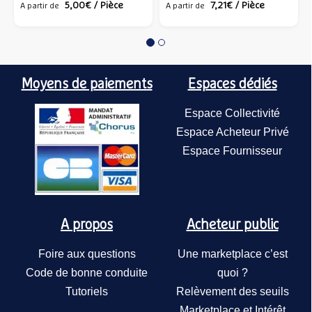
 Pièce
100,50€
377,00€
/ Pièce
/ Pièce
91,24€
/ Pièce
Moyens de paiements
Espaces dédiés
Espace Collectivité
Espace Acheteur Privé
Espace Fournisseur
Sous-face Plus pour
écrans de projection 240
Ulmann
cm – Ulmann
A propos
Acheteur public
414,00€
/ Pièce
Foire aux questions
Une marketplace c’est
Code de bonne conduite
quoi ?
Tutoriels
Relèvement des seuils
Marketplace et Intérêt