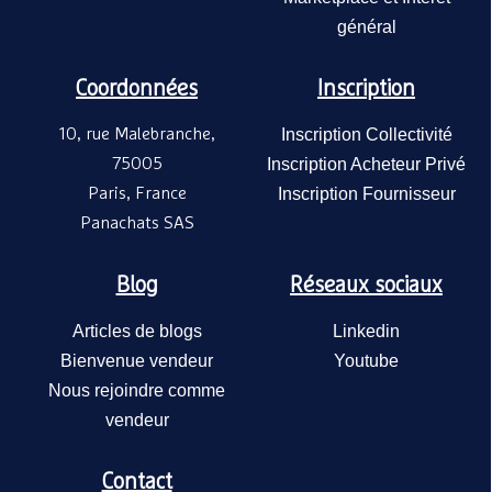
général
Coordonnées
Inscription
10, rue Malebranche,
Inscription Collectivité
Rampe d'éclairage LED –
75005
Inscription Acheteur Privé
Ulmann
Ulmann
Paris, France
Inscription Fournisseur
Panachats SAS
Blog
Réseaux sociaux
Articles de blogs
Linkedin
Bienvenue vendeur
Youtube
Nous rejoindre comme
vendeur
Contact
Meuble d'angle – Ulmann