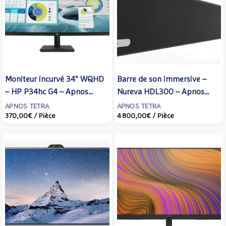
Moniteur incurvé 34" WQHD
Barre de son immersive –
– HP P34hc G4 – Apnos
Nureva HDL300 – Apnos
Tetra
Tetra
APNOS TETRA
APNOS TETRA
370,00€
/ Pièce
4 800,00€
/ Pièce