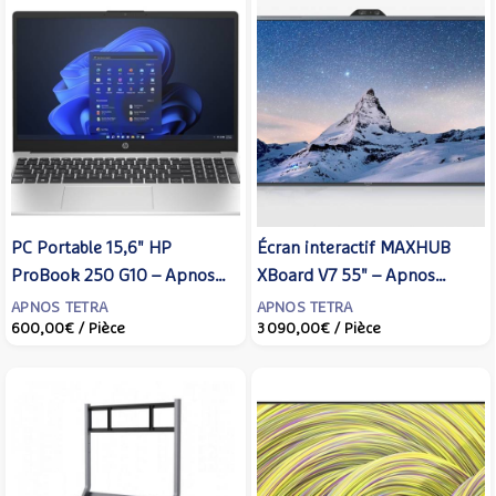
PC Portable 15,6" HP
Écran interactif MAXHUB
ProBook 250 G10 – Apnos
XBoard V7 55" – Apnos
Tetra
Tetra
APNOS TETRA
APNOS TETRA
600,00€
/ Pièce
3 090,00€
/ Pièce