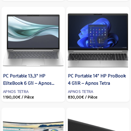
PC Portable 13,3" HP
PC Portable 14" HP ProBook
EliteBook 6 G1i – Apnos
4 G1iR – Apnos Tetra
Tetra
APNOS TETRA
APNOS TETRA
1 190,00€
/ Pièce
830,00€
/ Pièce