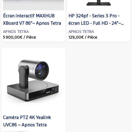
Écran interactif MAXHUB
HP 324pf - Series 3 Pro -
XBoard V7 86"– Apnos Tetra
écran LED - Full HD - 24"–
Apnos Tetra
APNOS TETRA
APNOS TETRA
5 900,00€
/ Pièce
129,00€
/ Pièce
Caméra PTZ 4K Yealink
UVC86 – Apnos Tetra