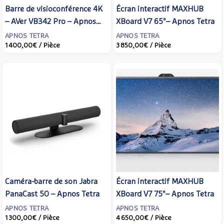
Barre de visioconférence 4K
Écran interactif MAXHUB
– AVer VB342 Pro – Apnos
XBoard V7 65"– Apnos Tetra
Tetra
APNOS TETRA
APNOS TETRA
1 400,00€
/ Pièce
3 850,00€
/ Pièce
Caméra-barre de son Jabra
Écran interactif MAXHUB
PanaCast 50 – Apnos Tetra
XBoard V7 75"– Apnos Tetra
APNOS TETRA
APNOS TETRA
1 300,00€
/ Pièce
4 650,00€
/ Pièce