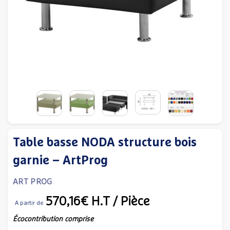
Table basse NODA structure bois
garnie – ArtProg
ART PROG
570,16€
H.T
/ Pièce
A partir de
Écocontribution comprise