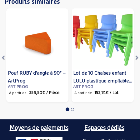
Produits similaires
Précédent
S
Pouf RUBY d'angle à 90° –
Lot de 10 Chaises enfant
ArtProg
LULU plastique empilable
ART PROG
ART PROG
– ArtProg
356,50€
/ Pièce
153,74€
/ Lot
A partir de
A partir de
Moyens de paiements
Espaces dédiés