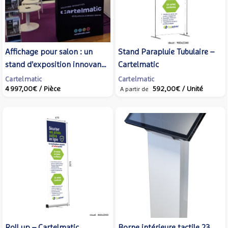
Affichage pour salon : un
Stand Parapluie Tubulaire –
stand d'exposition innovant
Cartelmatic
– Cartelmatic
Cartelmatic
Cartelmatic
4 997,00€
/ Pièce
592,00€
/ Unité
A partir de
Roll up – Cartelmatic
Borne intérieure tactile 23