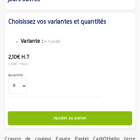
Choisissez vos variantes et quantités
Variante :
A l'unité
2,10€
H.T
(
2,10€
/ Pièce
)
Quantité
Ajouter au panier
Crayon de couleur Fusain Pastel CarbOthello terre