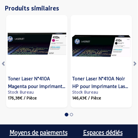
Produits similaires
Précédent
S
Toner Laser N°410A
Toner Laser N°410A Noir
Magenta pour Imprimante
HP pour Imprimante Laser
Stock Bureau
Stock Bureau
Laser - Capacité 2300
- Capacité 2300 pages
176,38€
/ Pièce
146,43€
/ Pièce
pages - HP
Moyens de paiements
Espaces dédiés