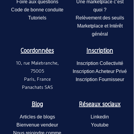
rampes à plat
Foire aux questions
Une marketplace c’est
tablettes - BA
Code de bonne conduite
quoi ?
4KIDS - Blanc
Tutoriels
Relèvement des seuils
Marketplace et Intérêt
général
Coordonnées
Inscription
10, rue Malebranche,
Inscription Collectivité
Four mixte 7 n
75005
Inscription Acheteur Privé
GN1/1 - OES6.1
Vesto
Paris, France
Inscription Fournisseur
Convotherm
11 000,00€
Panachats SAS
Blog
Réseaux sociaux
Articles de blogs
Linkedin
Bienvenue vendeur
Youtube
Nous rejoindre comme