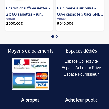
uffe-assiettes -
Bain marie à air pulsé -
Four mixte 20 
Piano 4 feux é
ttes - sur
Cuve capacité 5 bacs GN1/1
GN2/1 - SCCWE2
sur meuble fer
Vesto
Vesto
Vesto
 808172 -
- 308975 - Tournus
Rational / Frim
10,4kW -
6 040,00€
32 160,00€
2 400,00€
/ Piè
quipement
Equipement
1G0PE2+1GIVB
Po
Moyens de paiements
Espaces dédiés
Espace Collectivité
Espace Acheteur Privé
Espace Fournisseur
Buffet froid à
réfrigération a
Vesto
statique 4 x GN
A propos
Acheteur public
8 800,00€
faible hauteur 