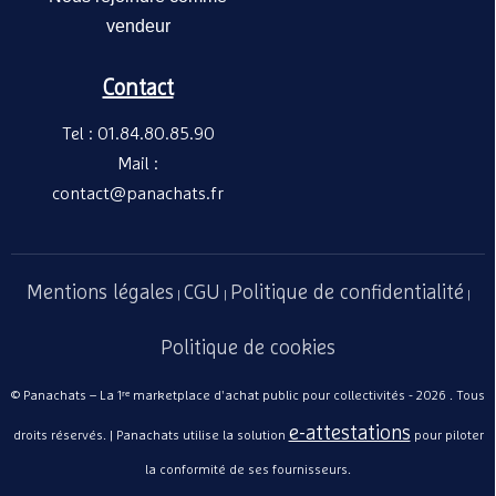
vendeur
Contact
Coupe-légumes
vitesse - 300k
Tel : 01.84.80.85.90
Vesto
100 - Hobart
3 000,00€
Mail :
contact@panachats.fr
Mentions légales
CGU
Politique de confidentialité
|
|
|
Politique de cookies
© Panachats – La 1ʳᵉ marketplace d'achat public pour collectivités - 2026 . Tous
e-attestations
droits réservés. | Panachats utilise la solution
pour piloter
Sèche-linge 8K
condensation,
la conformité de ses fournisseurs.
Vesto