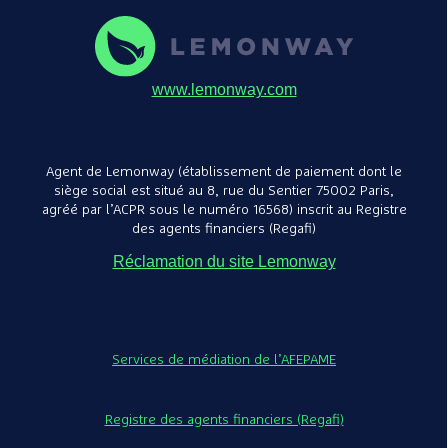
évacuation -
2 200,00€
TDC1485VB.T 
www.lemonway.com
Agent de Lemonway (établissement de paiement dont le
siège social est situé au 8, rue du Sentier 75002 Paris,
agréé par l’ACPR sous le numéro 16568) inscrit au Registre
des agents financiers (Regafi)
Réclamation du site Lemonway
3 Grille GN1/1 
GRL11Inox
Vesto
20,00€
Services de médiation de l’AFEPAME
Registre des agents financiers (Regafi)