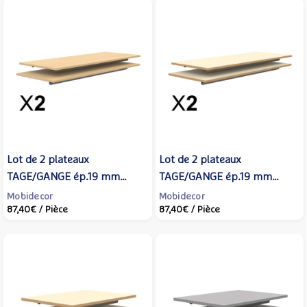
Lot de 2 plateaux
Lot de 2 plateaux
TAGE/GANGE ép.19 mm
TAGE/GANGE ép.19 mm
mélaminé chant ABS -
mélaminé chant ABS beige -
Mobidecor
Mobidecor
87,40€
/ Pièce
87,40€
/ Pièce
130x50 cm - Hêtre miel -
130x50 cm - Coquille d'œuf -
MOBIDECOR
MOBIDECOR