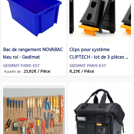
Bac de rangement NOVABAC
Clips pour système
bleu roi - Gedimat
CLIPTECH - lot de 3 pièces -
Gedimat
GEDIMAT PARIS-EST
GEDIMAT PARIS-EST
23,82€
/ Pièce
8,23€
/ Pièce
A partir de