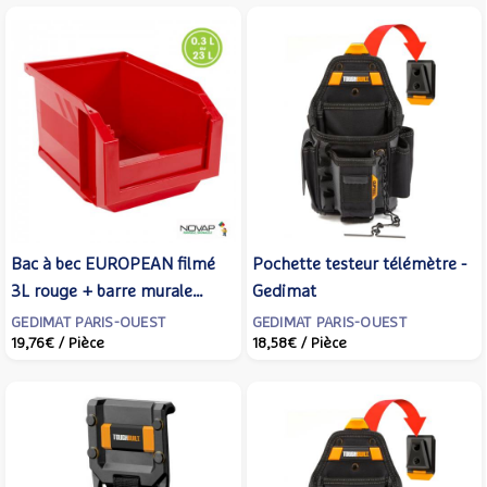
Bac à bec EUROPEAN filmé
Pochette testeur télémètre -
3L rouge + barre murale
Gedimat
plastique - Lot de 4 pièces -
GEDIMAT PARIS-OUEST
GEDIMAT PARIS-OUEST
19,76€
/ Pièce
18,58€
/ Pièce
Gedimat