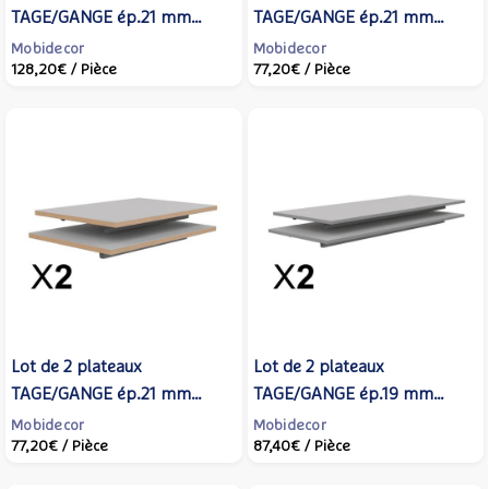
TAGE/GANGE ép.21 mm
TAGE/GANGE ép.21 mm
stratifié chant bois - 130x50
stratifié chant bois - 70x50
Mobidecor
Mobidecor
128,20€
/ Pièce
77,20€
/ Pièce
cm - Coquille d'œuf -
cm - Coquille d'œuf -
MOBIDECOR
MOBIDECOR
Lot de 2 plateaux
Lot de 2 plateaux
TAGE/GANGE ép.21 mm
TAGE/GANGE ép.19 mm
stratifié chant bois - 70x50
mélaminé chant ABS gris -
Mobidecor
Mobidecor
77,20€
/ Pièce
87,40€
/ Pièce
cm - Gris perle -
130x50 cm - Gris perle -
MOBIDECOR
MOBIDECOR