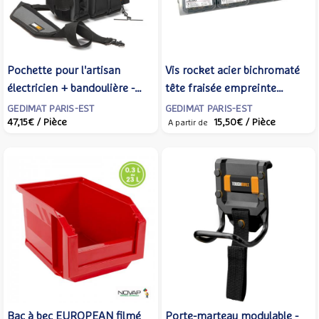
Pochette pour l'artisan
Vis rocket acier bichromaté
électricien + bandoulière -
tête fraisée empreinte
Gedimat
pozidriv en valisette de 600
GEDIMAT PARIS-EST
GEDIMAT PARIS-EST
47,15€
/ Pièce
15,50€
/ Pièce
pièces - Gedimat
A partir de
Bac à bec EUROPEAN filmé
Porte-marteau modulable -