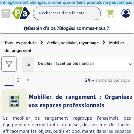
ongés. A noter que certains produits ne peuvent pas s'ajouter au panier c
Toggle
navigation
Besoin d’aide ?
Blog
Qui sommes-nous ?
Tous les produits
Atelier, vestiaire, rayonnage
Mobilier
de rangement
1
2
»
éléments par page
Mobilier de rangement : Organisez
vos espaces professionnels
Le mobilier de rangement regroupe l'ensemble des
équipements permettant d'organiser, de classer et de stocker
efficacement les objets, outils et documents dans les espaces