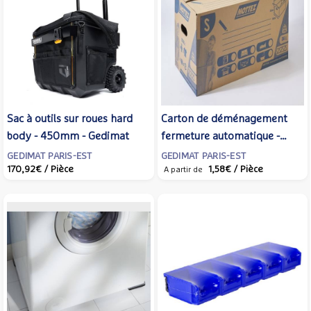
Sac à outils sur roues hard
Carton de déménagement
body - 450mm - Gedimat
fermeture automatique -
Gedimat
GEDIMAT PARIS-EST
GEDIMAT PARIS-EST
170,92€
/ Pièce
1,58€
/ Pièce
A partir de