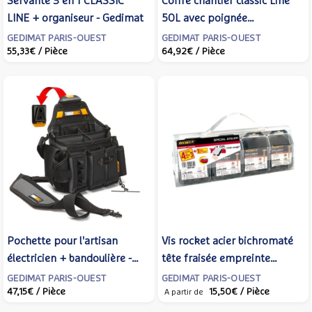
Servante 3 en 1 CLASSIC
Coffre chantier classic Line
LINE + organiseur - Gedimat
50L avec poignée
télescopique latérale -
GEDIMAT PARIS-OUEST
GEDIMAT PARIS-OUEST
55,33€
/ Pièce
64,92€
/ Pièce
Gedimat
Pochette pour l'artisan
Vis rocket acier bichromaté
électricien + bandoulière -
tête fraisée empreinte
Gedimat
pozidriv en valisette de 600
GEDIMAT PARIS-OUEST
GEDIMAT PARIS-OUEST
47,15€
/ Pièce
15,50€
/ Pièce
pièces - Gedimat
A partir de