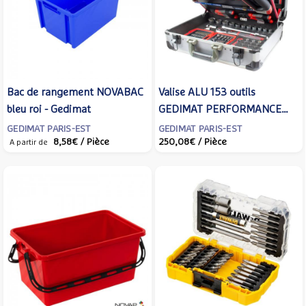
Bac de rangement NOVABAC
Valise ALU 153 outils
bleu roi - Gedimat
GEDIMAT PERFORMANCE
PRO - Gedimat
GEDIMAT PARIS-EST
GEDIMAT PARIS-EST
8,58€
/ Pièce
250,08€
/ Pièce
A partir de