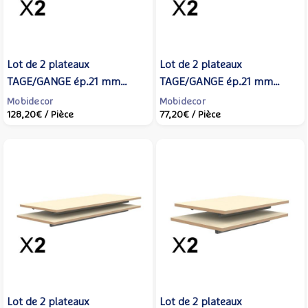
Lot de 2 plateaux
Lot de 2 plateaux
TAGE/GANGE ép.21 mm
TAGE/GANGE ép.21 mm
stratifié chant bois - 130x50
stratifié chant bois - 70x50
Mobidecor
Mobidecor
128,20€
/ Pièce
77,20€
/ Pièce
cm - Hêtre miel -
cm - Hêtre miel -
MOBIDECOR
MOBIDECOR
Lot de 2 plateaux
Lot de 2 plateaux