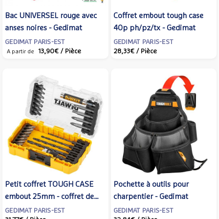
Bac UNIVERSEL rouge avec
Coffret embout tough case
anses noires - Gedimat
40p ph/pz/tx - Gedimat
GEDIMAT PARIS-EST
GEDIMAT PARIS-EST
13,90€
/ Pièce
28,33€
/ Pièce
A partir de
Petit coffret TOUGH CASE
Pochette à outils pour
embout 25mm - coffret de
charpentier - Gedimat
25 pièces - Gedimat
GEDIMAT PARIS-EST
GEDIMAT PARIS-EST