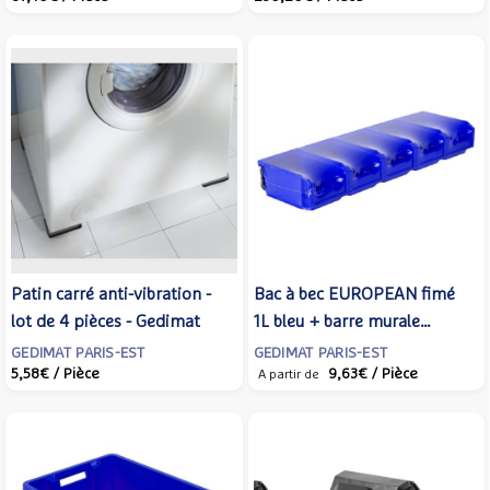
MOBIDECOR
cm - Gris perle -
MOBIDECOR
Patin carré anti-vibration -
Bac à bec EUROPEAN fimé
lot de 4 pièces - Gedimat
1L bleu + barre murale
plastique - Gedimat
GEDIMAT PARIS-EST
GEDIMAT PARIS-EST
5,58€
/ Pièce
9,63€
/ Pièce
A partir de