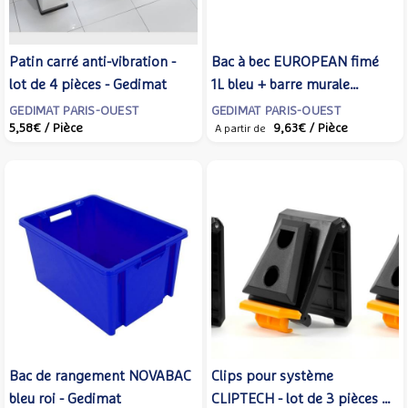
Patin carré anti-vibration -
Bac à bec EUROPEAN fimé
lot de 4 pièces - Gedimat
1L bleu + barre murale
plastique - Gedimat
GEDIMAT PARIS-OUEST
GEDIMAT PARIS-OUEST
5,58€
/ Pièce
9,63€
/ Pièce
A partir de
Bac de rangement NOVABAC
Clips pour système
bleu roi - Gedimat
CLIPTECH - lot de 3 pièces -