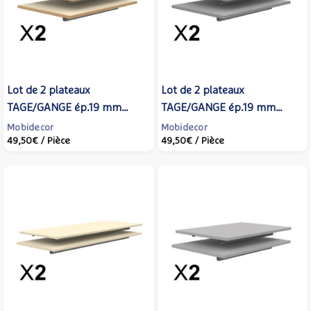
Lot de 2 plateaux
Lot de 2 plateaux
TAGE/GANGE ép.19 mm
TAGE/GANGE ép.19 mm
mélaminé chant ABS beige -
mélaminé chant ABS gris -
Mobidecor
Mobidecor
49,50€
/ Pièce
49,50€
/ Pièce
70x50 cm - Coquille d'œuf -
70x50 cm - Gris perle -
MOBIDECOR
MOBIDECOR