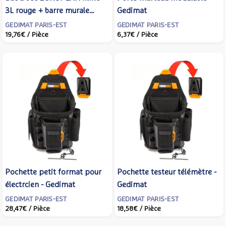
3L rouge + barre murale
Gedimat
plastique - Lot de 4 pièces -
GEDIMAT PARIS-EST
GEDIMAT PARIS-EST
19,76€
/ Pièce
6,37€
/ Pièce
Gedimat
Pochette petit format pour
Pochette testeur télémètre -
électrcien - Gedimat
Gedimat
GEDIMAT PARIS-EST
GEDIMAT PARIS-EST
28,47€
/ Pièce
18,58€
/ Pièce