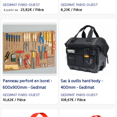
Gedimat
GEDIMAT PARIS-OUEST
GEDIMAT PARIS-OUEST
23,82€
/ Pièce
8,23€
/ Pièce
A partir de
Panneau perforé en isorel -
Sac à outils hard body -
600x900mm - Gedimat
400mm - Gedimat
GEDIMAT PARIS-OUEST
GEDIMAT PARIS-OUEST
10,42€
/ Pièce
108,67€
/ Pièce