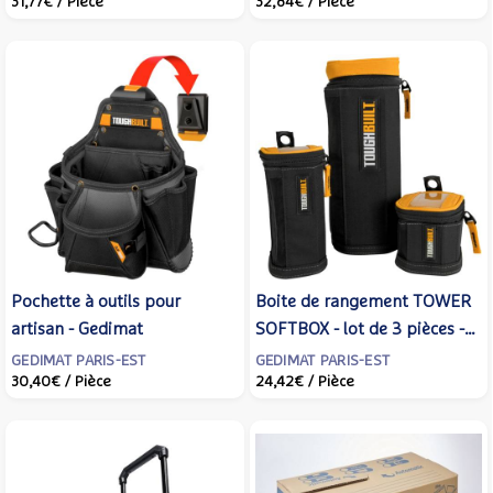
31,77€
/ Pièce
32,84€
/ Pièce
Pochette à outils pour
Boite de rangement TOWER
artisan - Gedimat
SOFTBOX - lot de 3 pièces -
Gedimat
GEDIMAT PARIS-EST
GEDIMAT PARIS-EST
30,40€
/ Pièce
24,42€
/ Pièce