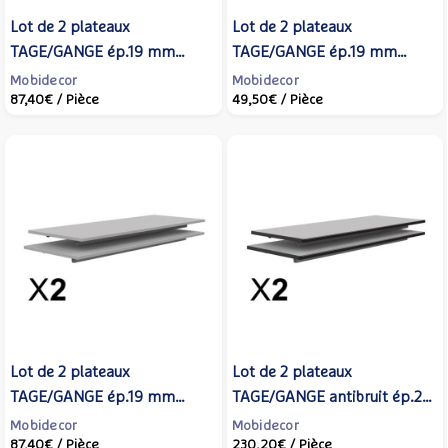
Lot de 2 plateaux
Lot de 2 plateaux
TAGE/GANGE ép.19 mm
TAGE/GANGE ép.19 mm
mélaminé chant ABS -
mélaminé chant ABS -
Mobidecor
Mobidecor
87,40€
/ Pièce
49,50€
/ Pièce
130x50 cm - Coquille d'œuf -
70x50 cm - Gris perle -
MOBIDECOR
MOBIDECOR
Lot de 2 plateaux
Lot de 2 plateaux
TAGE/GANGE ép.19 mm
TAGE/GANGE antibruit ép.21
mélaminé chant ABS -
mm stratifié chant
Mobidecor
Mobidecor
87,40€
/ Pièce
230,20€
/ Pièce
130x50 cm - Gris perle -
polyuréthane noir - 130x50