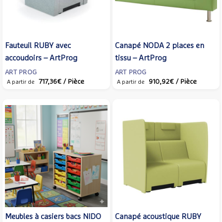
Fauteuil RUBY avec
Canapé NODA 2 places en
accoudoirs – ArtProg
tissu – ArtProg
ART PROG
ART PROG
717,36€
/ Pièce
910,92€
/ Pièce
A partir de
A partir de
Meubles à casiers bacs NIDO
Canapé acoustique RUBY