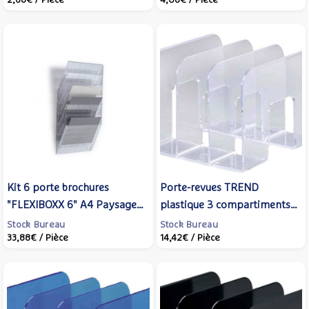
2,68€
/ Pièce
4,08€
/ Pièce
Kit 6 porte brochures
Porte-revues TREND
"FLEXIBOXX 6" A4 Paysage
plastique 3 compartiments
Extensible Transparent -
(L)215 x (P)210 x (H)165 mm
Stock Bureau
Stock Bureau
33,88€
/ Pièce
14,42€
/ Pièce
DURABLE
Cristal - DURABLE