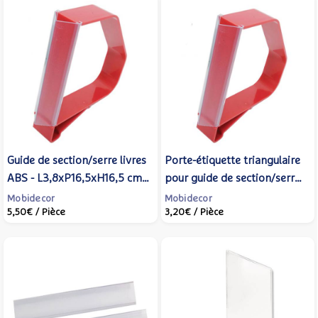
Guide de section/serre livres
Porte-étiquette triangulaire
ABS - L3,8xP16,5xH16,5 cm -
pour guide de section/serre-
Rouge - Mobidecor
livres - Mobidecor
Mobidecor
Mobidecor
5,50€
/ Pièce
3,20€
/ Pièce