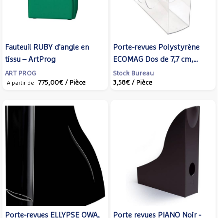
Fauteuil RUBY d'angle en
Porte-revues Polystyrène
tissu – ArtProg
ECOMAG Dos de 7,7 cm,
H25,7 x P24,8 cm Cristal -
ART PROG
Stock Bureau
775,00€
/ Pièce
3,58€
/ Pièce
EXACOMPTA
A partir de
Porte-revues ELLYPSE OWA,
Porte revues PIANO Noir -