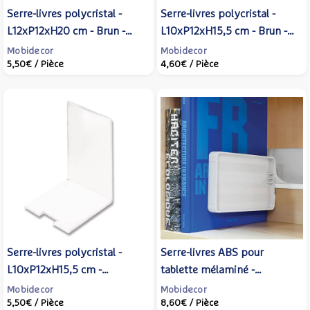
Serre-livres polycristal -
Serre-livres polycristal -
L12xP12xH20 cm - Brun -
L10xP12xH15,5 cm - Brun -
Mobidecor
Mobidecor
Mobidecor
Mobidecor
5,50€
/ Pièce
4,60€
/ Pièce
Serre-livres polycristal -
Serre-livres ABS pour
L10xP12xH15,5 cm -
tablette mélaminé -
Transparent - Mobidecor
L19,2xP7,8xH12 cm - Blanc -
Mobidecor
Mobidecor
5,50€
/ Pièce
8,60€
/ Pièce
MOBIDECOR