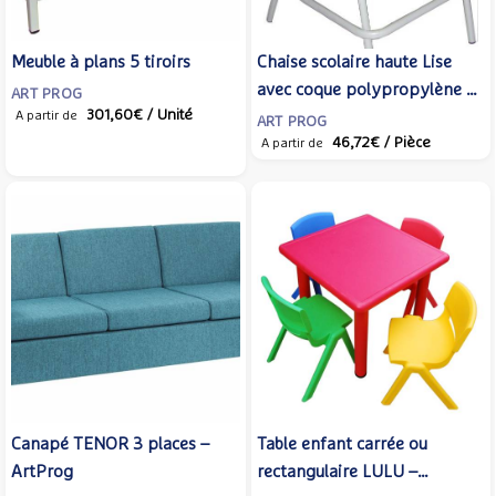
Meuble à plans 5 tiroirs
Chaise scolaire haute Lise
avec coque polypropylène –
ART PROG
301,60€
/ Unité
ArtProg
A partir de
ART PROG
46,72€
/ Pièce
A partir de
Canapé TENOR 3 places –
Table enfant carrée ou
ArtProg
rectangulaire LULU –