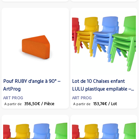
Pouf RUBY d'angle à 90° –
Lot de 10 Chaises enfant
ArtProg
LULU plastique empilable –
ArtProg
ART PROG
ART PROG
356,50€
/ Pièce
153,74€
/ Lot
A partir de
A partir de