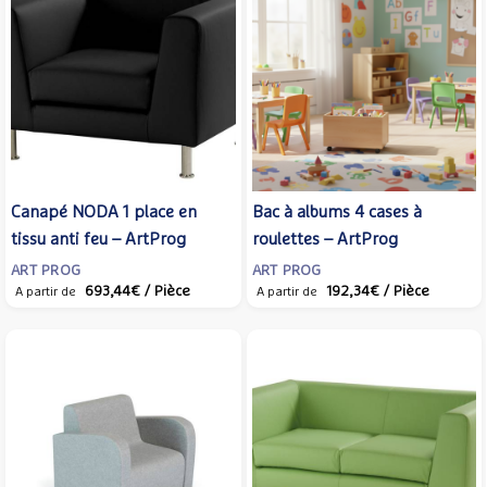
Canapé NODA 1 place en
Bac à albums 4 cases à
tissu anti feu – ArtProg
roulettes – ArtProg
ART PROG
ART PROG
693,44€
/ Pièce
192,34€
/ Pièce
A partir de
A partir de