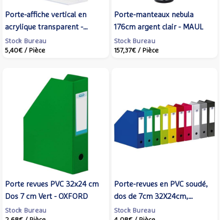
Porte-affiche vertical en
Porte-manteaux nebula
acrylique transparent -
176cm argent clair - MAUL
Format A6 - SECURIT
Stock Bureau
Stock Bureau
5,40€
/ Pièce
157,37€
/ Pièce
Porte revues PVC 32x24 cm
Porte-revues en PVC soudé,
Dos 7 cm Vert - OXFORD
dos de 7cm 32X24cm,
Coloris assortis - OXFORD
Stock Bureau
Stock Bureau