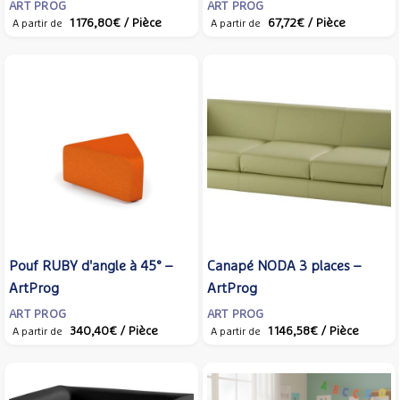
ArtProg
ART PROG
ART PROG
1 176,80€
/ Pièce
67,72€
/ Pièce
A partir de
A partir de
Pouf RUBY d'angle à 45° –
Canapé NODA 3 places –
ArtProg
ArtProg
ART PROG
ART PROG
340,40€
/ Pièce
1 146,58€
/ Pièce
A partir de
A partir de