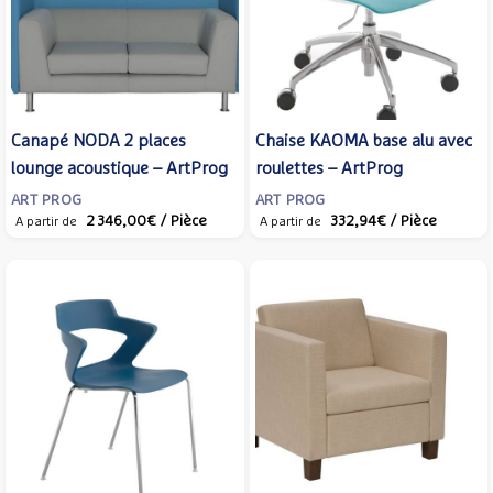
Canapé NODA 2 places
Chaise KAOMA base alu avec
lounge acoustique – ArtProg
roulettes – ArtProg
ART PROG
ART PROG
2 346,00€
/ Pièce
332,94€
/ Pièce
A partir de
A partir de