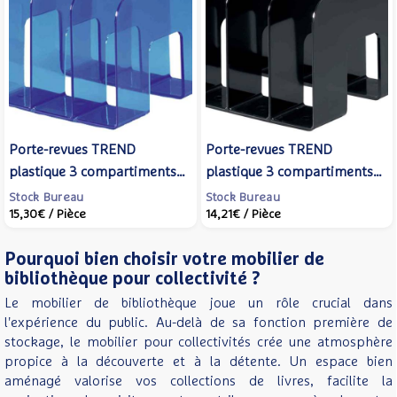
Porte-revues TREND
Porte-revues TREND
plastique 3 compartiments
plastique 3 compartiments
(L)215 x (P)210 x (H)165 mm
(L)215 x (P)210 x (H)165 mm
Stock Bureau
Stock Bureau
15,30€
/ Pièce
14,21€
/ Pièce
Bleu translucide - DURABLE
Noir - DURABLE
Pourquoi bien choisir votre mobilier de
bibliothèque pour collectivité ?
Le mobilier de bibliothèque joue un rôle crucial dans
l'expérience du public. Au-delà de sa fonction première de
stockage, le mobilier pour collectivités crée une atmosphère
propice à la découverte et à la détente. Un espace bien
aménagé valorise vos collections de livres, facilite la