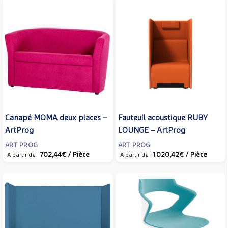
Canapé MOMA deux places –
Fauteuil acoustique RUBY
ArtProg
LOUNGE – ArtProg
ART PROG
ART PROG
702,44€
/ Pièce
1 020,42€
/ Pièce
A partir de
A partir de