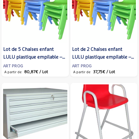
Lot de 5 Chaises enfant
Lot de 2 Chaises enfant
LULU plastique empilable –
LULU plastique empilable –
ArtProg
ArtProg
ART PROG
ART PROG
80,87€
/ Lot
37,75€
/ Lot
A partir de
A partir de