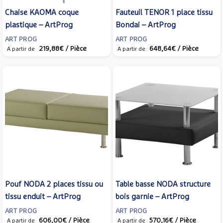
Chaise KAOMA coque
Fauteuil TENOR 1 place tissu
plastique – ArtProg
Bondai – ArtProg
ART PROG
ART PROG
219,88€
/ Pièce
648,64€
/ Pièce
A partir de
A partir de
Pouf NODA 2 places tissu ou
Table basse NODA structure
tissu enduit – ArtProg
bois garnie – ArtProg
ART PROG
ART PROG
606,00€
/ Pièce
570,16€
/ Pièce
A partir de
A partir de