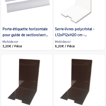
Porte-étiquette horizontale
Serre-livres polycristal -
pour guide de section/serre-
L12xP12xH20 cm -
livres - Mobidecor
Transparent - Mobidecor
Mobidecor
Mobidecor
3,20€
/ Pièce
6,20€
/ Pièce