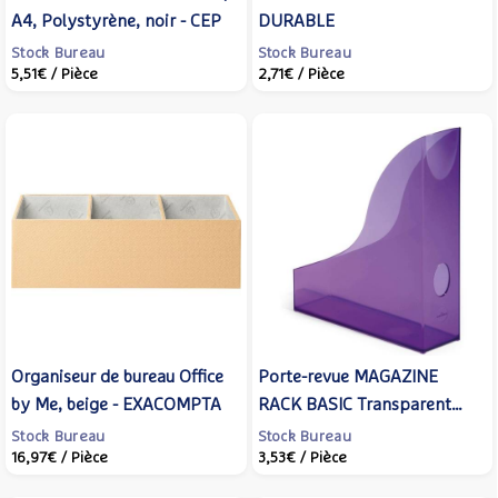
A4, Polystyrène, noir - CEP
DURABLE
Stock Bureau
Stock Bureau
5,51€
/ Pièce
2,71€
/ Pièce
Organiseur de bureau Office
Porte-revue MAGAZINE
by Me, beige - EXACOMPTA
RACK BASIC Transparent
Violet - DURABLE
Stock Bureau
Stock Bureau
16,97€
/ Pièce
3,53€
/ Pièce