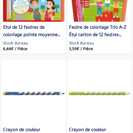
Etui de 12 feutres de
Feutre de coloriage Trio A-Z
coloriage pointe moyenne
Étui carton de 12 feutres
Cappi + 1 lacet - STABILO
pointe moyenne dont 2
Stock Bureau
Stock Bureau
6,44€
/ Pièce
3,59€
/ Pièce
couleurs fluo - STABILO
Crayon de couleur
Crayon de couleur