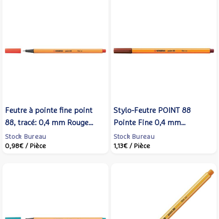
Feutre à pointe fine point
Stylo-Feutre POINT 88
88, tracé: 0,4 mm Rouge
Pointe Fine 0,4 mm
Clair - STABILO
sanguine - STABILO
Stock Bureau
Stock Bureau
0,98€
/ Pièce
1,13€
/ Pièce