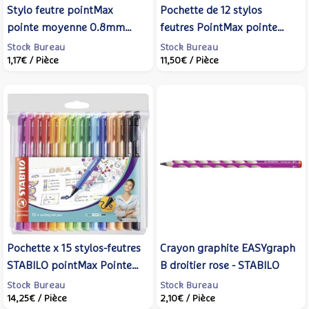
Stylo feutre pointMax
Pochette de 12 stylos
pointe moyenne 0.8mm
feutres PointMax pointe
vert - STABILO
moyenne 0,8 mm assortis -
Stock Bureau
Stock Bureau
1,17€
/ Pièce
11,50€
/ Pièce
STABILO
Pochette x 15 stylos-feutres
Crayon graphite EASYgraph
STABILO pointMax Pointe
B droitier rose - STABILO
moyenne assortis
Stock Bureau
Stock Bureau
14,25€
/ Pièce
2,10€
/ Pièce