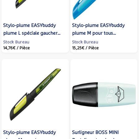
Stylo-plume EASYbuddy
Stylo-plume EASYbuddy
plume L spéciale gaucher
plume M pour tous
noir/jaune - STABILO
bleu/turquoise - STABILO
Stock Bureau
Stock Bureau
14,76€
/ Pièce
15,25€
/ Pièce
Stylo-plume EASYbuddy
Surligneur BOSS MINI