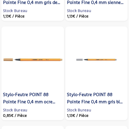
Pointe Fine 0,4 mm gris de
Pointe Fine 0,4 mm sienne
payne - STABILO
brûlée - STABILO
Stock Bureau
Stock Bureau
1,13€
/ Pièce
1,13€
/ Pièce
Stylo-Feutre POINT 88
Stylo-Feutre POINT 88
Pointe Fine 0,4 mm ocre
Pointe Fine 0,4 mm gris bleu
clair - STABILO
moyen - STABILO
Stock Bureau
Stock Bureau
0,85€
/ Pièce
1,13€
/ Pièce