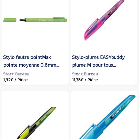
Stylo feutre pointMax
Stylo-plume EASYbuddy
pointe moyenne 0.8mm
plume M pour tous
vert feuille - STABILO
rose/violet - STABILO
Stock Bureau
Stock Bureau
1,32€
/ Pièce
11,78€
/ Pièce