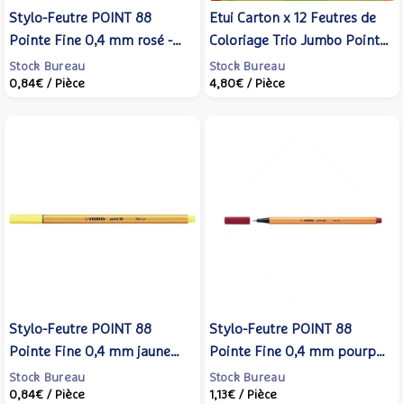
Stylo-Feutre POINT 88
Etui Carton x 12 Feutres de
Pointe Fine 0,4 mm rosé -
Coloriage Trio Jumbo Pointe
STABILO
Extra-large - STABILO
Stock Bureau
Stock Bureau
0,84€
/ Pièce
4,80€
/ Pièce
Stylo-Feutre POINT 88
Stylo-Feutre POINT 88
Pointe Fine 0,4 mm jaune
Pointe Fine 0,4 mm pourpre
citron - STABILO
- STABILO
Stock Bureau
Stock Bureau
0,84€
/ Pièce
1,13€
/ Pièce