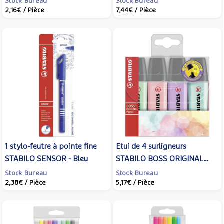
Stock Bureau
Stock Bureau
2,16€
/ Pièce
7,44€
/ Pièce
1 stylo-feutre à pointe fine
Etui de 4 surligneurs
STABILO SENSOR - Bleu
STABILO BOSS ORIGINAL
Pastel Assortis
Stock Bureau
Stock Bureau
2,38€
/ Pièce
5,17€
/ Pièce