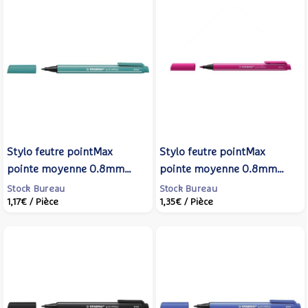
Stylo feutre pointMax
Stylo feutre pointMax
pointe moyenne 0.8mm
pointe moyenne 0.8mm
turquoise - STABILO
Rose Foncé - STABILO
Stock Bureau
Stock Bureau
1,17€
/ Pièce
1,35€
/ Pièce