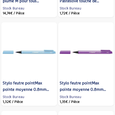
plume M pour tous
Pastellove touche de
noir/jaune - STABILO
turquoise - STABILO
Stock Bureau
Stock Bureau
14,74€
/ Pièce
1,72€
/ Pièce
Stylo feutre pointMax
Stylo feutre pointMax
pointe moyenne 0.8mm
pointe moyenne 0.8mm
bleu azur - STABILO
lilas - STABILO
Stock Bureau
Stock Bureau
1,32€
/ Pièce
1,35€
/ Pièce