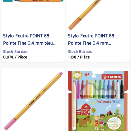
Stylo-Feutre POINT 88
Stylo-Feutre POINT 88
Pointe Fine 0,4 mm bleu
Pointe Fine 0,4 mm
clair - STABILO
vermillion clair - STABILO
Stock Bureau
Stock Bureau
0,97€
/ Pièce
1,13€
/ Pièce