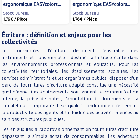
ergonomique EASYcolors
ergonomique EASYcolors
Gaucher Bleu marine -
Gaucher Vert clair - STABILO
Stock Bureau
Stock Bureau
1,79€
/ Pièce
1,76€
/ Pièce
STABILO
Écriture : définition et enjeux pour les
collectivités
Les fournitures d'écriture désignent l'ensemble des
instruments et consommables destinés à la trace écrite dans
les environnements professionnels et éducatifs. Pour les
collectivités territoriales, les établissements scolaires, les
services administratifs et les organismes publics, disposer d'un
parc de fournitures d'écriture adapté constitue une nécessité
quotidienne. Ces équipements soutiennent la communication
interne, la prise de notes, l'annotation de documents et la
signalétique temporaire. Leur qualité conditionne directement
la productivité des agents et la fluidité des activités menées au
sein des structures publiques.
Les enjeux liés à l'approvisionnement en fournitures d'écriture
dépassent le simple achat de consommables. Les acheteurs