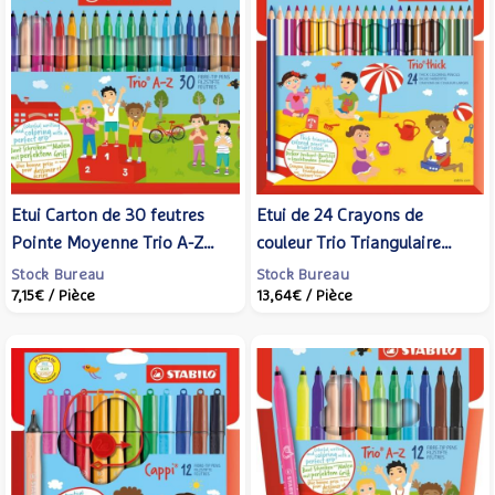
Etui Carton de 30 feutres
Etui de 24 Crayons de
Pointe Moyenne Trio A-Z
couleur Trio Triangulaire
dont 5 fluos - STABILO
large avec taille-crayon
Stock Bureau
Stock Bureau
7,15€
/ Pièce
13,64€
/ Pièce
assorties - STABILO