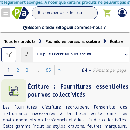
ngés. A noter que certains produits ne peuvent pas s'ajouter au panier ca
Toggle
navigation
Besoin d’aide ?
Blog
Qui sommes-nous ?
Tous les produits
Fournitures bureau et scolaire
Écriture
1
2
3
...
85
»
éléments par page
Écriture : Fournitures essentielles
pour vos collectivités
Les fournitures d'écriture regroupent l'ensemble des
instruments nécessaires à la trace écrite dans les
environnements professionnels et éducatifs des collectivités.
Cette gamme inclut les stylos, crayons, feutres, marqueurs,