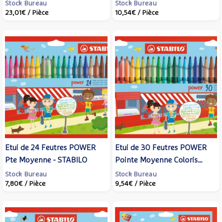
Moyenne 1 mm - STABILO
moyenne 1 mm - STABILO
Stock Bureau
Stock Bureau
23,01€
/ Pièce
10,54€
/ Pièce
Etui de 24 Feutres POWER
Etui de 30 Feutres POWER
Pte Moyenne - STABILO
Pointe Moyenne Coloris
Assortis - STABILO
Stock Bureau
Stock Bureau
7,80€
/ Pièce
9,54€
/ Pièce