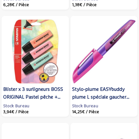
6,28€
/ Pièce
1,38€
/ Pièce
Blister x 3 surligneurs BOSS
Stylo-plume EASYbuddy
ORIGINAL Pastel pêche +
plume L spéciale gaucher
rose + turquoise - STABILO
rose/violet - STABILO
Stock Bureau
Stock Bureau
3,94€
/ Pièce
14,25€
/ Pièce