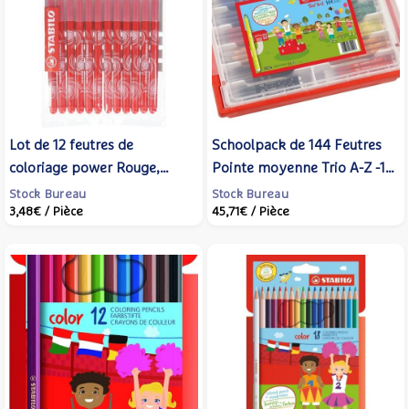
Lot de 12 feutres de
Schoolpack de 144 Feutres
coloriage power Rouge,
Pointe moyenne Trio A-Z -12
recharge coffret STABILO
couleurs assorties - STABILO
Stock Bureau
Stock Bureau
3,48€
/ Pièce
45,71€
/ Pièce
Schoolpack