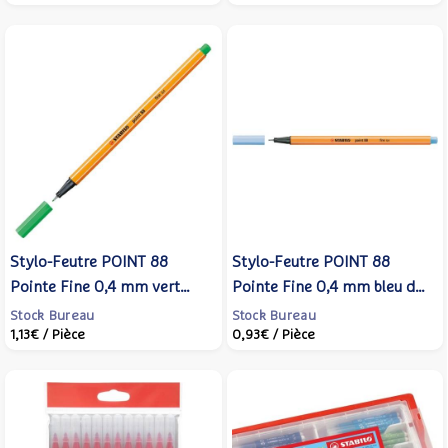
Stylo-Feutre POINT 88
Stylo-Feutre POINT 88
Pointe Fine 0,4 mm vert
Pointe Fine 0,4 mm bleu de
émeraude clair - STABILO
cobalt clair - STABILO
Stock Bureau
Stock Bureau
1,13€
/ Pièce
0,93€
/ Pièce