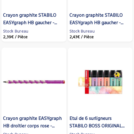
Crayon graphite STABILO
Crayon graphite STABILO
EASYgraph HB gaucher -
EASYgraph HB gaucher -
bleu clair
rose
Stock Bureau
Stock Bureau
2,39€
/ Pièce
2,43€
/ Pièce
Crayon graphite EASYgraph
Etui de 6 surligneurs
HB droitier corps rose -
STABILO BOSS ORIGINAL
STABILO
Pastel Assortis