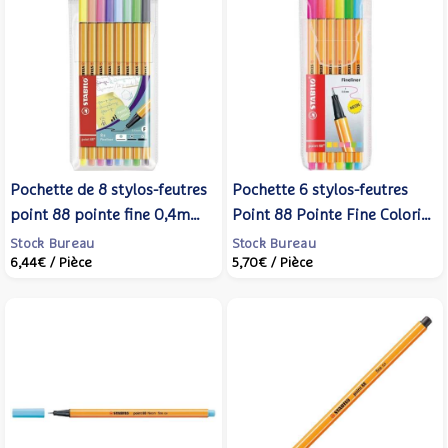
Pochette de 8 stylos-feutres
Pochette 6 stylos-feutres
point 88 pointe fine 0,4mm
Point 88 Pointe Fine Coloris
coloris pastel - STABILO
fluo Assortis - STABILO
Stock Bureau
Stock Bureau
6,44€
/ Pièce
5,70€
/ Pièce