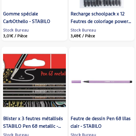
Gomme spéciale
Recharge schoolpack x 12
CarbOthello - STABILO
Feutres de coloriage power
noir - STABILO
Stock Bureau
Stock Bureau
3,01€
/ Pièce
3,48€
/ Pièce
Blister x 3 feutres métallisés
Feutre de dessin Pen 68 lilas
STABILO Pen 68 metallic -
clair - STABILO
or, argent, cuivre
Stock Bureau
Stock Bureau