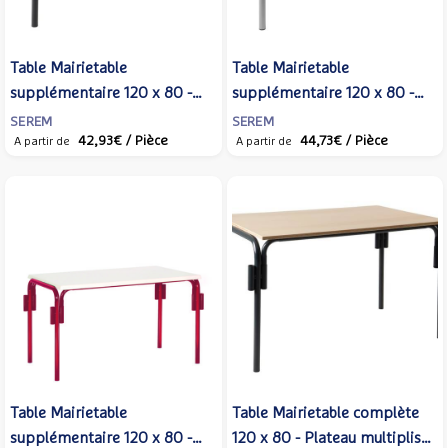
Table Mairietable
Table Mairietable
supplémentaire 120 x 80 -
supplémentaire 120 x 80 -
Plateau multiplis, coloris
Coloris plateau mélaminé et
SEREM
SEREM
42,93€
/ Pièce
44,73€
/ Pièce
piètement variable
piètement variables
A partir de
A partir de
Table Mairietable
Table Mairietable complète
supplémentaire 120 x 80 -
120 x 80 - Plateau multiplis,