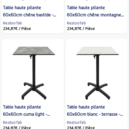
Table haute pliante
Table haute pliante
60x60cm chêne bastide -
60x60cm chêne montagne -
terrasse - RestooTab
terrasse - RestooTab
RestooTab
RestooTab
234,87€
/ Pièce
234,87€
/ Pièce
Table haute pliante
Table haute pliante
60x60cm cuma light -
60x60cm blanc - terrasse -
terrasse - RestooTab
RestooTab
RestooTab
RestooTab
234,87€
/ Pièce
234,87€
/ Pièce