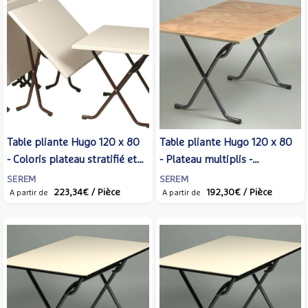
Table pliante Hugo 120 x 80
Table pliante Hugo 120 x 80
- Coloris plateau stratifié et
- Plateau multiplis -
piètement variables
Piètement gris martelé
SEREM
SEREM
223,34€
/ Pièce
192,30€
/ Pièce
A partir de
A partir de