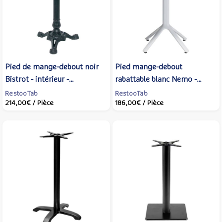
Pied de mange-debout noir
Pied mange-debout
Bistrot - intérieur -
rabattable blanc Nemo -
RestooTab
extérieur - RestooTab
RestooTab
RestooTab
214,00€
/ Pièce
186,00€
/ Pièce