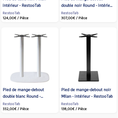
intérieur - RestooTab
double noir Round - intérieur
- RestooTab
RestooTab
RestooTab
124,00€
/ Pièce
307,00€
/ Pièce
Pied de mange-debout
Pied de mange-debout noir
double blanc Round -
Milan - intérieur - RestooTab
intérieur - RestooTab
RestooTab
RestooTab
332,00€
/ Pièce
138,00€
/ Pièce