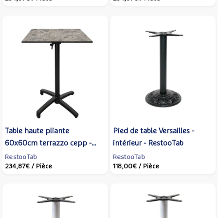
Table haute pliante
Pied de table Versailles -
60x60cm terrazzo cepp -
intérieur - RestooTab
terrasse - RestooTab
RestooTab
RestooTab
234,87€
/ Pièce
118,00€
/ Pièce