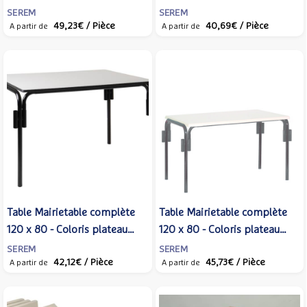
Coloris plateau stratifié et
coloris piètement variable
SEREM
SEREM
49,23€
/ Pièce
40,69€
/ Pièce
piètement variables
A partir de
A partir de
Table Mairietable complète
Table Mairietable complète
120 x 80 - Coloris plateau
120 x 80 - Coloris plateau
mélaminé et piètement
stratifié et piètement
SEREM
SEREM
42,12€
/ Pièce
45,73€
/ Pièce
variables
variables
A partir de
A partir de