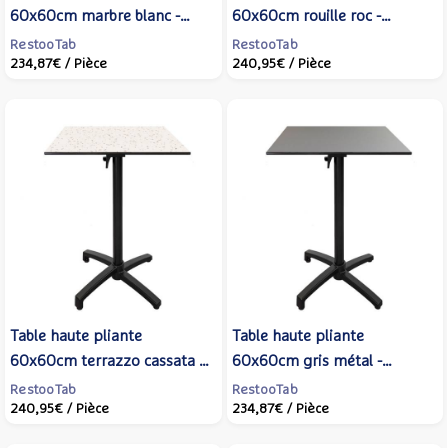
60x60cm marbre blanc -
60x60cm rouille roc -
terrasse - RestooTab
terrasse - RestooTab
RestooTab
RestooTab
234,87€
/ Pièce
240,95€
/ Pièce
Table haute pliante
Table haute pliante
60x60cm terrazzo cassata -
60x60cm gris métal -
terrasse - RestooTab
terrasse - RestooTab
RestooTab
RestooTab
240,95€
/ Pièce
234,87€
/ Pièce