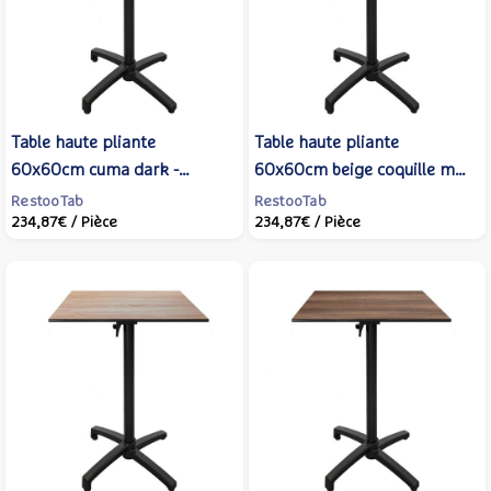
Table haute pliante
Table haute pliante
60x60cm cuma dark -
60x60cm beige coquille mat
terrasse - RestooTab
- terrasse - RestooTab
RestooTab
RestooTab
234,87€
/ Pièce
234,87€
/ Pièce