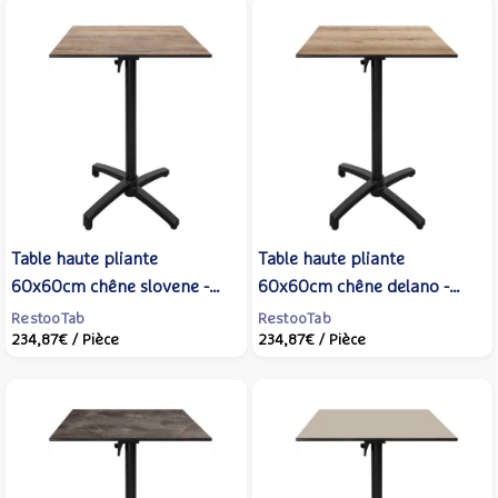
Table haute pliante
Table haute pliante
60x60cm chêne slovene -
60x60cm chêne delano -
terrasse - RestooTab
terrasse - RestooTab
RestooTab
RestooTab
234,87€
/ Pièce
234,87€
/ Pièce