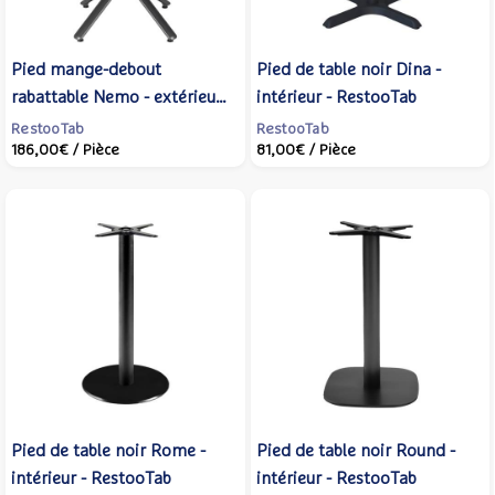
Pied mange-debout
Pied de table noir Dina -
rabattable Nemo - extérieur
intérieur - RestooTab
terrasse - RestooTab
RestooTab
RestooTab
186,00€
/ Pièce
81,00€
/ Pièce
Pied de table noir Rome -
Pied de table noir Round -
intérieur - RestooTab
intérieur - RestooTab