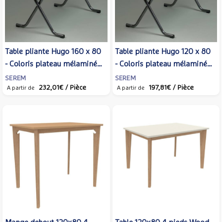
Table pliante Hugo 160 x 80
Table pliante Hugo 120 x 80
- Coloris plateau mélaminé
- Coloris plateau mélaminé
et piètement variables
et piètement variables
SEREM
SEREM
232,01€
/ Pièce
197,81€
/ Pièce
A partir de
A partir de