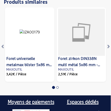
Produits similaires
Précédent
S
Foret universelle
Foret zirkon DIN338N
metalmax blister 5x86 mm
multi métal 5x86 mm -
MAXOUTIL
MAXOUTIL
- IZAR - 80114 - Izar cutting
IZAR - 14758 - Izar cutting
3,42€
/ Pièce
2,51€
/ Pièce
tools
tools
Moyens de paiements
Espaces dédiés