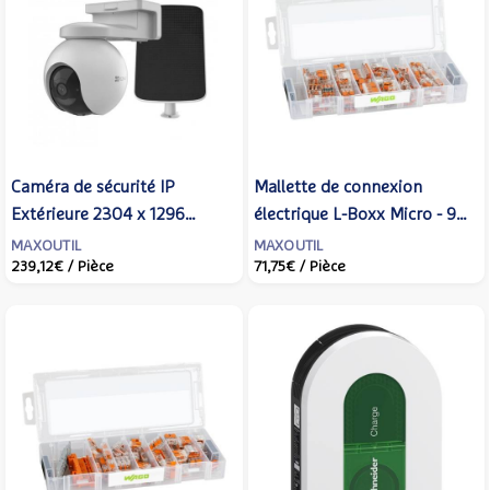
Caméra de sécurité IP
Mallette de connexion
Extérieure 2304 x 1296
électrique L-Boxx Micro - 93
pixels Plafond/mur - EZVIZ -
bornes 221 4 mm² dont
MAXOUTIL
MAXOUTIL
239,12€
/ Pièce
71,75€
/ Pièce
EB8 4G + Solar panel E
Inline - WAGO - 887-803
Sphérique - 303102872