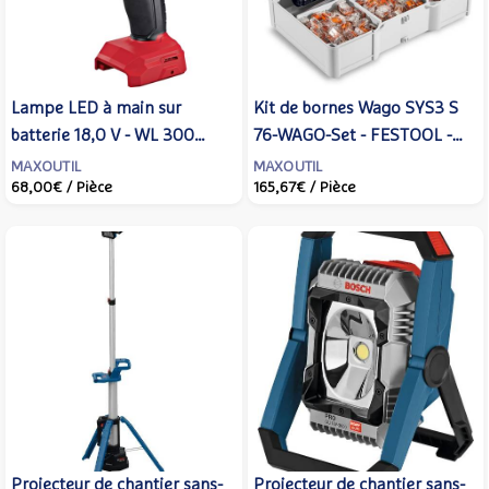
Lampe LED à main sur
Kit de bornes Wago SYS3 S
batterie 18,0 V - WL 300
76-WAGO-Set - FESTOOL -
18.0 - FLEX - 513075
578118
MAXOUTIL
MAXOUTIL
68,00€
/ Pièce
165,67€
/ Pièce
Projecteur de chantier sans-
Projecteur de chantier sans-