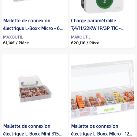
Mallette de connexion
Charge paramétrable
électrique L-Boxx Micro - 68
7,4/11/22KW 1P/3P TIC -
bornes 221 4 et 6 mm² -
16/32A - capteur RDC-DD -
MAXOUTIL
MAXOUTIL
61,14€
/ Pièce
620,11€
/ Pièce
WAGO - 887-804
SCHNEIDER -
EVH5A22N400F -
SCHNEIDER ELECTRIC -
EVH5A22N400F
Mallette de connexion
Mallette de connexion
électrique L-Boxx Mini 315
électrique L-Boxx Micro - 122