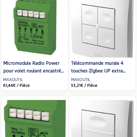
Micromodule Radio Power
Télécommande murale 4
pour volet roulant encastré -
touches Zigbee UP extra
URMET YOKIS -
plate avec sonde de
MAXOUTIL
MAXOUTIL
61,44€
/ Pièce
53,21€
/ Pièce
MVR500ERP
température - URMET YOKIS
- TLM4-UP