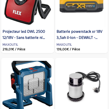
Projecteur led DWL 2500
Batterie powerstack xr 18V
12/18V - Sans batterie ni
3,5ah li-ion - DEWALT -
chargeur - FLEX - 532325
DCBP318-XJ
MAXOUTIL
MAXOUTIL
219,01€
/ Pièce
139,00€
/ Pièce