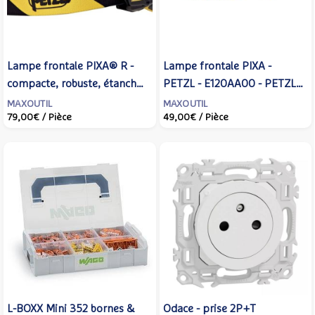
Lampe frontale PIXA® R -
Lampe frontale PIXA -
compacte, robuste, étanche
PETZL - E120AA00 - PETZL
et rechargeable, conçue pour
DISTRIBUTION
MAXOUTIL
MAXOUTIL
79,00€
/ Pièce
49,00€
/ Pièce
les environnements
exigeants. 600 lumens
(mode BOOST) - PETZL -
E120CA00 - PETZL
DISTRIBUTION
L-BOXX Mini 352 bornes &
Odace - prise 2P+T