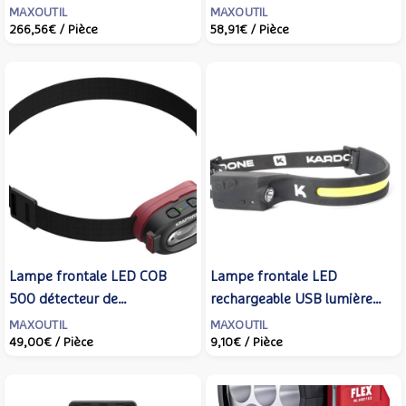
Bluetooth - Blanc 0095380
MAXOUTIL
MAXOUTIL
266,56€
/ Pièce
58,91€
/ Pièce
Lampe frontale LED COB
Lampe frontale LED
500 détecteur de
rechargeable USB lumière
mouvement - KRAFTWERK -
blanche ou rouge -
MAXOUTIL
MAXOUTIL
49,00€
/ Pièce
9,10€
/ Pièce
702.003.002
KARDONE - KLF1BR-1