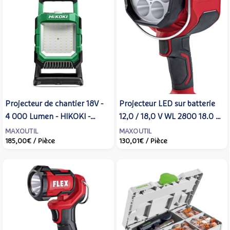
Projecteur de chantier 18V -
Projecteur LED sur batterie
4 000 Lumen - HIKOKI -
12,0 / 18,0 V WL 2800 18.0 -
sans batterie, ni chargeur -
FLEX - Sans batterie, ni
MAXOUTIL
MAXOUTIL
185,00€
/ Pièce
130,01€
/ Pièce
carton - UB18DCW4Z -
chargeur - 504637
Maxoutil