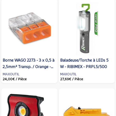
Borne WAGO 2273 - 3 x 0,5 à
Baladeuse/Torche à LEDs 5
2,5mm² Transp. / Orange -
W - RIBIMEX - PRPL5/500
WAGO - 2273-203
MAXOUTIL
MAXOUTIL
24,00€
/ Pièce
27,69€
/ Pièce