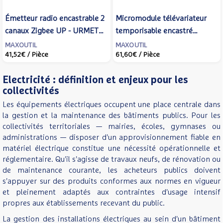
Émetteur radio encastrable 2
Micromodule télévariateur
canaux Zigbee UP - URMET
temporisable encastré
YOKIS - E2BP-UP
Zigbee UP 300W - URMET
MAXOUTIL
MAXOUTIL
41,52€
/ Pièce
61,60€
/ Pièce
YOKIS - MTV300E-UP
Electricité : définition et enjeux pour les
collectivités
Les équipements électriques occupent une place centrale dans
la gestion et la maintenance des bâtiments publics. Pour les
collectivités territoriales — mairies, écoles, gymnases ou
administrations — disposer d'un approvisionnement fiable en
matériel électrique constitue une nécessité opérationnelle et
réglementaire. Qu'il s'agisse de travaux neufs, de rénovation ou
de maintenance courante, les acheteurs publics doivent
s'appuyer sur des produits conformes aux normes en vigueur
et pleinement adaptés aux contraintes d'usage intensif
propres aux établissements recevant du public.
La gestion des installations électriques au sein d'un bâtiment