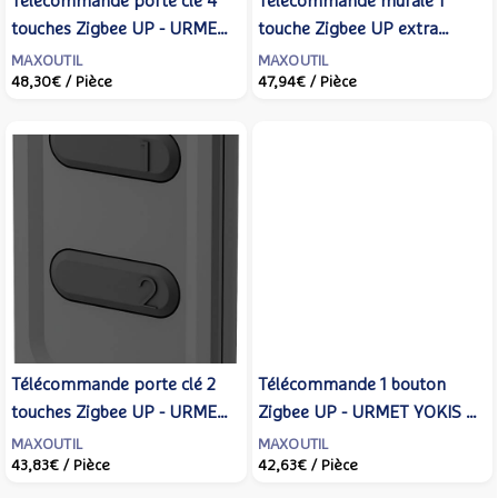
Télécommande porte clé 4
Télécommande murale 1
touches Zigbee UP - URMET
touche Zigbee UP extra
YOKIS - TLC4-UP
plate avec sonde de
MAXOUTIL
MAXOUTIL
48,30€
/ Pièce
47,94€
/ Pièce
température - URMET YOKIS
- TLM1-UP
Télécommande porte clé 2
Télécommande 1 bouton
touches Zigbee UP - URMET
Zigbee UP - URMET YOKIS -
YOKIS - TLC2-UP
TLC1-UP
MAXOUTIL
MAXOUTIL
43,83€
/ Pièce
42,63€
/ Pièce