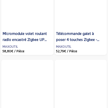
Micromodule volet roulant
Télécommande galet à
radio encastré Zigbee UP
poser 4 touches Zigbee -
500W - URMET YOKIS -
URMET YOKIS - GALET4-UP
MAXOUTIL
MAXOUTIL
58,80€
/ Pièce
52,79€
/ Pièce
MVR500E-UP