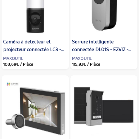
Caméra à detecteur et
Serrure intelligente
projecteur connectée LC3 -
connectée DL01S - EZVIZ -
EZVIZ - 303101860
310500384
MAXOUTIL
MAXOUTIL
108,69€
/ Pièce
115,93€
/ Pièce