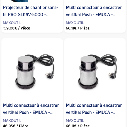
Projecteur de chantier sans-
Multi connecteur à encastrer
fil PRO GLI18V-5000 -
vertikal Push - EMUCA -
BOSCH - 06019P5100
5221214
MAXOUTIL
MAXOUTIL
159,08€
/ Pièce
66,11€
/ Pièce
Multi connecteur à encastrer
Multi connecteur à encastrer
vertikal Push - EMUCA -
vertikal Push - EMUCA -
5009914
5221225
MAXOUTIL
MAXOUTIL
46,95€
/ Pièce
66,11€
/ Pièce