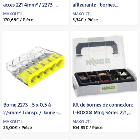
acces 221 4mm² / 2273 -
affleurante - bornes
WAGO - 887-955
automatiques - blanc craie -
MAXOUTIL
MAXOUTIL
170,68€
/ Pièce
3,34€
/ Pièce
SCHNEIDER - S920052 -
Schneider Electric
Borne 2273 - 5 x 0,5 à
Kit de bornes de connexion;
2,5mm² Transp. / Jaune -
L-BOXX® Mini; Séries 221,
WAGO - bte de 100 - 2273-
2273, 224 - WAGO - bte 195 -
MAXOUTIL
MAXOUTIL
36,00€
/ Pièce
104,95€
/ Pièce
205
887-960