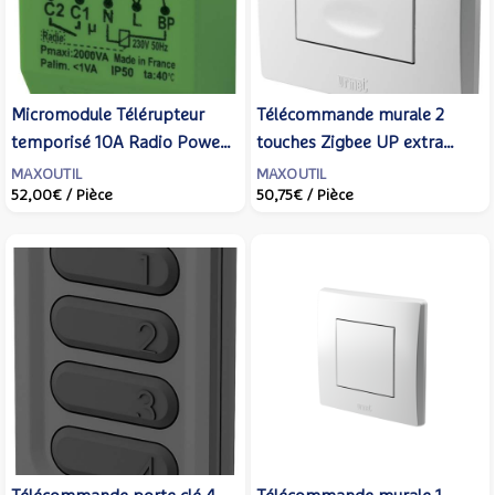
Micromodule Télérupteur
Télécommande murale 2
temporisé 10A Radio Power
touches Zigbee UP extra
- URMET YOKIS -
plate avec sonde de
MAXOUTIL
MAXOUTIL
52,00€
/ Pièce
50,75€
/ Pièce
MTR2000ERP
température - URMET YOKIS
- TLM2-UP