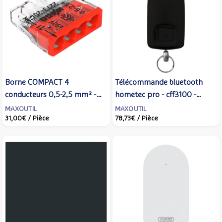
Borne COMPACT 4
Télécommande bluetooth
conducteurs 0,5-2,5 mm² -
hometec pro - cff3100 -
Boîte de 100 - WAGO - 2273-
ABUS - 85891
MAXOUTIL
MAXOUTIL
31,00€
/ Pièce
78,73€
/ Pièce
204