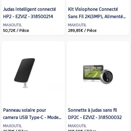
Judas intelligent connecté
Kit Visiophone Connecté
HP2 - EZVIZ - 318500214
Sans Fil 2K(3MP), Alimenté à
l'Énergie Solaire - EP7 -
MAXOUTIL
MAXOUTIL
50,72€
/ Pièce
289,85€
/ Pièce
EZVIZ - 318500175
Panneau solaire pour
Sonnette à judas sans fil
camera USB Type-C - Model
DP2C - EZVIZ - 318500032
F - EZVIZ - 307700382
MAXOUTIL
MAXOUTIL