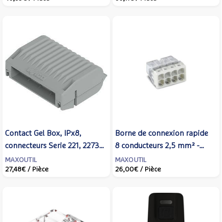
Contact Gel Box, IPx8,
Borne de connexion rapide
connecteurs Serie 221, 2273,
8 conducteurs 2,5 mm² -
4mm² max. - taille 2 - WAGO
WAGO - 2273-208
MAXOUTIL
MAXOUTIL
27,48€
/ Pièce
26,00€
/ Pièce
- Bte 4 - 207-1332