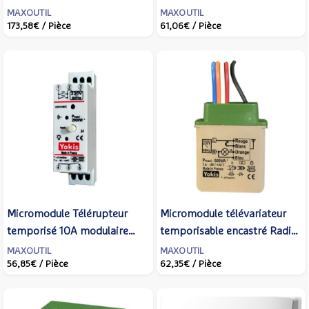
bornes 221 4 & 6 mm² Inline
bornes et accès 221 4 mm² /
MAXOUTIL
MAXOUTIL
173,58€
/ Pièce
61,06€
/ Pièce
- WAGO - 887-1044
2273 - WAGO - 887-802
Micromodule Télérupteur
Micromodule télévariateur
temporisé 10A modulaire
temporisable encastré Radio
Radio Power - URMET
Power 500 W - URMET
MAXOUTIL
MAXOUTIL
56,85€
/ Pièce
62,35€
/ Pièce
YOKIS - MTR2000MRP
YOKIS - MTV500ERP