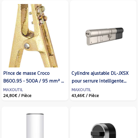
Pince de masse Croco
Cylindre ajustable DL-JXSX
B600.95 - 500A / 95 mm² -
pour serrure intelligente
Laiton - 1 pièce - GYS -
connectée DL01S - EZVIZ -
MAXOUTIL
MAXOUTIL
24,80€
/ Pièce
43,46€
/ Pièce
038042
310500429