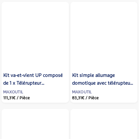
Kit va-et-vient UP composé
Kit simple allumage
de 1 x Télérupteur
domotique avec télérupteur
MTR500E-UP + 2 x
et télécommande - URMET
MAXOUTIL
MAXOUTIL
111,31€
/ Pièce
83,31€
/ Pièce
Émetteurs E2BP-UP -
YOKIS - KITSA-UP
URMET YOKIS - KITVV-UP