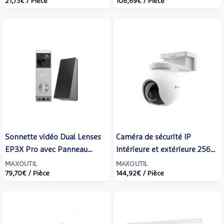
21,73€
/ Pièce
108,69€
/ Pièce
Sonnette vidéo Dual Lenses
Caméra de sécurité IP
EP3X Pro avec Panneau
Intérieure et extérieure 2560
solaire Argenté - EZVIZ -
x 1440 pixels Plafond -
MAXOUTIL
MAXOUTIL
79,70€
/ Pièce
144,92€
/ Pièce
318500154
EZVIZ - HB8 Sphérique -
303102736