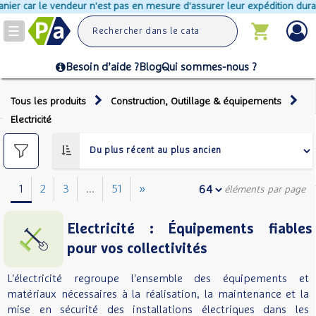
r n'est pas en mesure d'assurer leur expédition durant cette période
Toggle
navigation
Besoin d’aide ?
Blog
Qui sommes-nous ?
Tous les produits
Construction, Outillage & équipements
Electricité
1
2
3
...
51
»
éléments par page
Electricité : Équipements fiables
pour vos collectivités
L'électricité regroupe l'ensemble des équipements et
matériaux nécessaires à la réalisation, la maintenance et la
mise en sécurité des installations électriques dans les