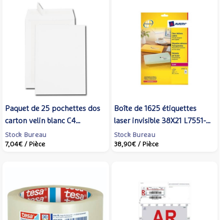
Paquet de 25 pochettes dos
Boîte de 1625 étiquettes
carton velin blanc C4
laser invisible 38X21 L7551-
229x324 bande de
25 - AVERY ZWECKFORM
Stock Bureau
Stock Bureau
7,04€
/ Pièce
38,90€
/ Pièce
protection - GPV