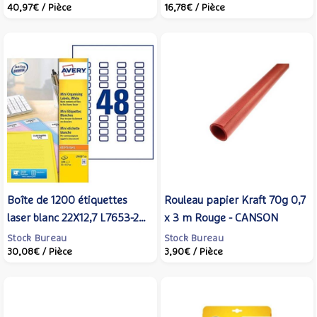
40,97€
/ Pièce
16,78€
/ Pièce
ZWECKFORM
25 - AVERY ZWECKFORM
Boîte de 1200 étiquettes
Rouleau papier Kraft 70g 0,7
laser blanc 22X12,7 L7653-25
x 3 m Rouge - CANSON
- AVERY ZWECKFORM
Stock Bureau
Stock Bureau
30,08€
/ Pièce
3,90€
/ Pièce