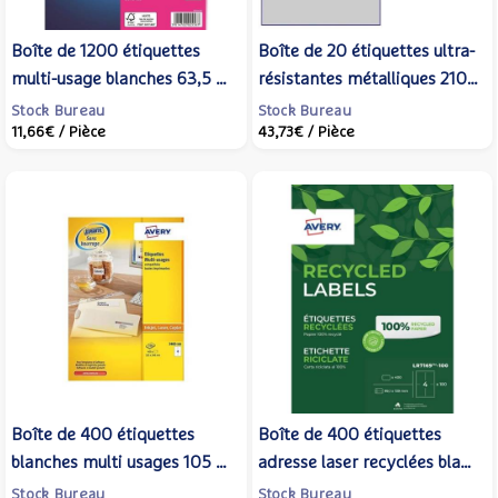
Boîte de 1200 étiquettes
Boîte de 20 étiquettes ultra-
multi-usage blanches 63,5 x
résistantes métalliques 210 x
38,1 mm - OFFICE STAR
297mm L6013-20 - AVERY
Stock Bureau
Stock Bureau
11,66€
/ Pièce
43,73€
/ Pièce
Boîte de 400 étiquettes
Boîte de 400 étiquettes
blanches multi usages 105 x
adresse laser recyclées blanc
148 mm - AVERY
99,1 x 139 mm - AVERY
Stock Bureau
Stock Bureau