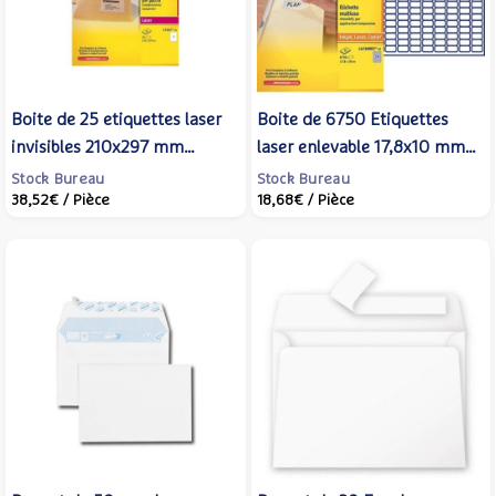
Boite de 25 etiquettes laser
Boite de 6750 Etiquettes
invisibles 210x297 mm
laser enlevable 17,8x10 mm
L7567-25 - AVERY
sur 25 Feuilles A4 Blanc -
Stock Bureau
Stock Bureau
38,52€
/ Pièce
18,68€
/ Pièce
ZWECKFORM
AVERY ZWECKFORM