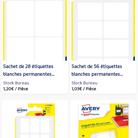
Sachet de 28 étiquettes
Sachet de 56 étiquettes
blanches permanentes
blanches permanentes
Ecriture manuelle 38 x 50
Ecriture manuelle 24X35
Stock Bureau
Stock Bureau
1,20€
/ Pièce
1,03€
/ Pièce
mm. - AVERY
mm - AVERY