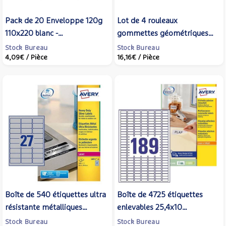
Pack de 20 Enveloppe 120g
Lot de 4 rouleaux
110x220 blanc -
gommettes géométriques
CLAIREFONTAINE
27 mm (5428 pièces)
Stock Bureau
Stock Bureau
4,09€
/ Pièce
16,16€
/ Pièce
Assorties - APLI-AGIPA
Boîte de 540 étiquettes ultra
Boîte de 4725 étiquettes
résistante métalliques
enlevables 25,4x10
63.5X29.6mm laser - AVERY
impression laser L4731Rev-
Stock Bureau
Stock Bureau