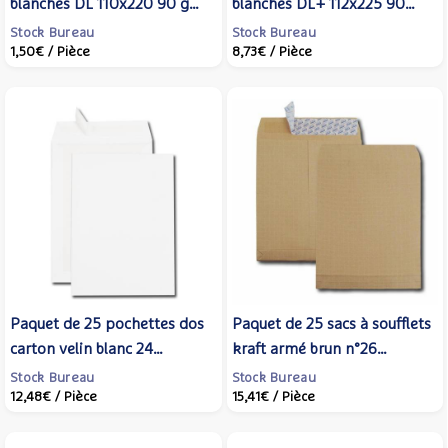
blanches DL 110x220 90 g
blanches DL+ 112x225 90
précasées bande de
g/m² Secure® - GPV
Stock Bureau
Stock Bureau
1,50€
/ Pièce
8,73€
/ Pièce
protection - GPV
Paquet de 25 pochettes dos
Paquet de 25 sacs à soufflets
carton velin blanc 24
kraft armé brun n°26
260x330 bande de
280x375 130g - GPV
Stock Bureau
Stock Bureau
12,48€
/ Pièce
15,41€
/ Pièce
protection - GPV