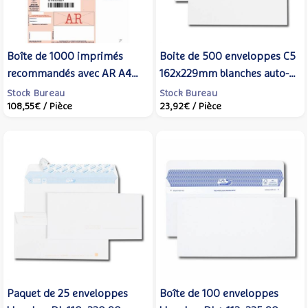
Boîte de 1000 imprimés
Boite de 500 enveloppes C5
recommandés avec AR A4
162x229mm blanches auto-
IB1. Laser et jet d'encre -
adhésives NF PEFC 90g -
Stock Bureau
Stock Bureau
108,55€
/ Pièce
23,92€
/ Pièce
TECHMAY
GPV
Paquet de 25 enveloppes
Boîte de 100 enveloppes