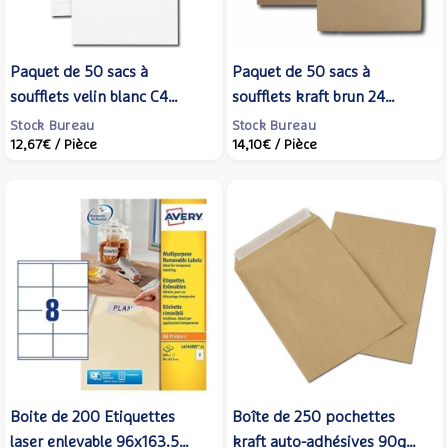
Paquet de 50 sacs à
Paquet de 50 sacs à
soufflets velin blanc C4
soufflets kraft brun 24
229x324 120 g/m² bande de
260x330 120 g/m² bande de
Stock Bureau
Stock Bureau
12,67€
/ Pièce
14,10€
/ Pièce
protection - GPV
protection - GPV
Boite de 200 Etiquettes
Boîte de 250 pochettes
laser enlevable 96x163.5
kraft auto-adhésives 90g