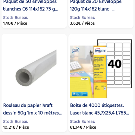
Paquet de 50 enveloppes
Paquet de 20 Enveloppe
blanches C6 114x162 75 g
120g 114x162 blanc -
bande de protection - GPV
CLAIREFONTAINE
Stock Bureau
Stock Bureau
1,40€
/ Pièce
3,62€
/ Pièce
Rouleau de papier kraft
Boîte de 4000 étiquettes.
dessin 60g 1m x 10 mètres
Laser blanc 45,7X25,4 L7654-
Blanc - MAILDOR
100 - AVERY ZWECKFORM
Stock Bureau
Stock Bureau
10,21€
/ Pièce
61,34€
/ Pièce