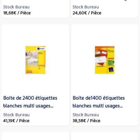
mm (boite de 25) L4745REV-
format C4 229x324mm -
Stock Bureau
Stock Bureau
18,68€
/ Pièce
24,60€
/ Pièce
25 - AVERY ZWECKFORM
GPV
Boite de 2400 étiquettes
Boite de1400 étiquettes
blanches multi usages
blanches multi usages
70x35mm pour laser -
105x42.3mm pour laser. -
Stock Bureau
Stock Bureau
41,19€
/ Pièce
38,58€
/ Pièce
AVERY ZWECKFORM
AVERY ZWECKFORM