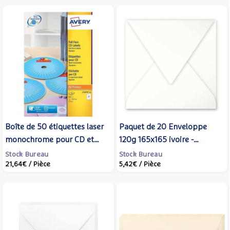
Boîte de 50 étiquettes laser
Paquet de 20 Enveloppe
monochrome pour CD et
120g 165x165 ivoire -
DVD L7676-25 - AVERY
CLAIREFONTAINE
Stock Bureau
Stock Bureau
21,64€
/ Pièce
5,42€
/ Pièce
ZWECKFORM