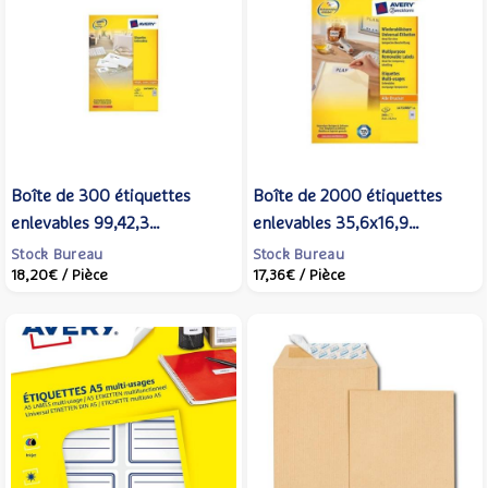
Boîte de 300 étiquettes
Boîte de 2000 étiquettes
enlevables 99,42,3
enlevables 35,6x16,9
impression laser L4743REV-
impression laser / Jet -
Stock Bureau
Stock Bureau
18,20€
/ Pièce
17,36€
/ Pièce
25 - AVERY ZWECKFORM
AVERY ZWECKFORM