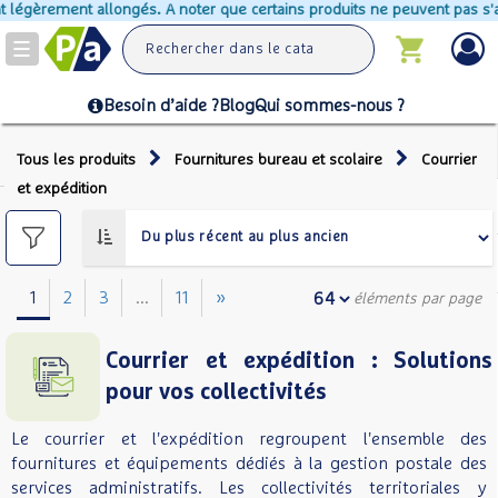
gés. A noter que certains produits ne peuvent pas s'ajouter au panier ca
Toggle
navigation
Besoin d’aide ?
Blog
Qui sommes-nous ?
Tous les produits
Fournitures bureau et scolaire
Courrier
et expédition
1
2
3
...
11
»
éléments par page
Courrier et expédition : Solutions
pour vos collectivités
Le courrier et l'expédition regroupent l'ensemble des
fournitures et équipements dédiés à la gestion postale des
services administratifs. Les collectivités territoriales y