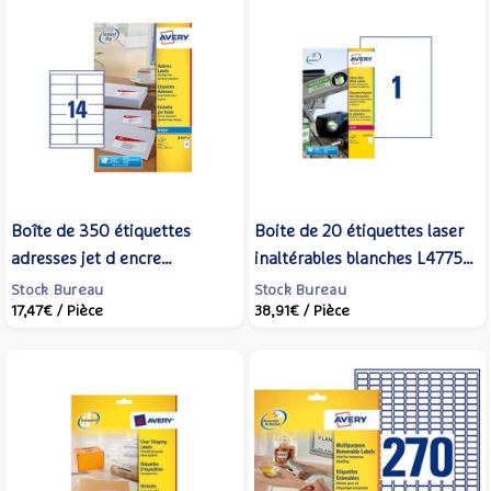
Boîte de 350 étiquettes
Boite de 20 étiquettes laser
adresses jet d encre
inaltérables blanches L4775-
99,1x38,1mm blanches -
20 210x297 mm - AVERY
Stock Bureau
Stock Bureau
17,47€
/ Pièce
38,91€
/ Pièce
AVERY ZWECKFORM
ZWECKFORM