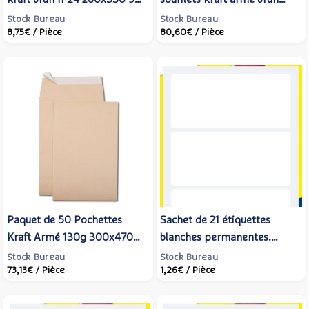
g/m² bande de protection -
340x465 130 g bande de
Stock Bureau
Stock Bureau
8,75€
/ Pièce
80,60€
/ Pièce
GPV
protection - GPV
Paquet de 50 Pochettes
Sachet de 21 étiquettes
Kraft Armé 130g 300x470
blanches permanentes.
Soufflet de 70 mm - GPV
Ecriture manuelle. 34 x 75
Stock Bureau
Stock Bureau
73,13€
/ Pièce
1,26€
/ Pièce
mm. - AVERY