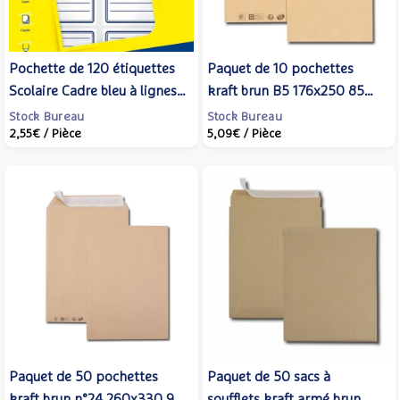
Pochette de 120 étiquettes
Paquet de 10 pochettes
Scolaire Cadre bleu à lignes
kraft brun B5 176x250 85
36x56 mm - AVERY
g/m² bande de protection -
Stock Bureau
Stock Bureau
2,55€
/ Pièce
5,09€
/ Pièce
GPV
Paquet de 50 pochettes
Paquet de 50 sacs à
kraft brun n°24 260x330 90
soufflets kraft armé brun