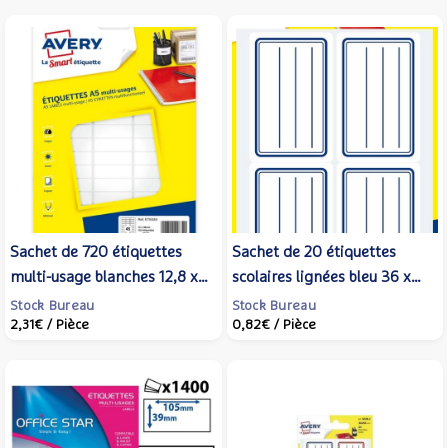
Sachet de 720 étiquettes
Sachet de 20 étiquettes
multi-usage blanches 12,8 x
scolaires lignées bleu 36 x
38 mm Planche format A5 -
56 mm. - AVERY
Stock Bureau
Stock Bureau
2,31€
/ Pièce
0,82€
/ Pièce
AVERY