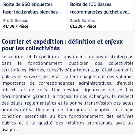
Boite de 960 étiquettes
Boite de 100 liasses
laser inalterables blanches
recommandées guichet avec
45,7x21,2mm L4778-20 -
AR SGR2 - LA POSTE
Stock Bureau
Stock Bureau
41,18€
/ Pièce
61,22€
/ Pièce
AVERY ZWECKFORM
Courrier et expédition : définition et enjeux
pour les collectivités
Le courrier et l'expédition constituent un poste stratégique
dans le fonctionnement quotidien des collectivités
territoriales. Mairies, conseils départementaux, établissements
publics et services de l'État traitent chaque jour des volumes
importants de correspondances administratives, d'envois
officiels et de colis. Une gestion rigoureuse de ce flux
documentaire garantit la traçabilité des échanges, le respect
des délais réglementaires et la bonne transmission des actes
administratifs. Disposer de fournitures adaptées est une
condition essentielle au bon fonctionnement des services
publics et à la qualité des relations entretenues avec les
usagers.