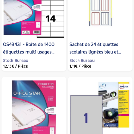
OS43431 - Boite de 1400
Sachet de 24 étiquettes
étiquettes multi-usages
scolaires lignées bleu et
105x39 mm - OFFICE STAR
rouge 36 x 56 mm. - AVERY
Stock Bureau
Stock Bureau
12,13€
/ Pièce
1,11€
/ Pièce