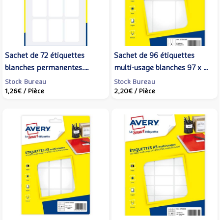
Sachet de 72 étiquettes
Sachet de 96 étiquettes
blanches permanentes.
multi-usage blanches 97 x 46
Ecriture manuelle. 20 x32
mm Planche A5 - AVERY
Stock Bureau
Stock Bureau
1,26€
/ Pièce
2,20€
/ Pièce
mm. - AVERY