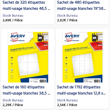
Sachet de 320 étiquettes
Sachet de 480 étiquettes
multi-usage blanches 48,5 x
multi-usage blanches 19*38
25 mm - AVERY
mm. Planche format A5 -
Stock Bureau
Stock Bureau
2,49€
/ Pièce
2,62€
/ Pièce
AVERY
Sachet de 160 étiquettes
Sachet de 1792 étiquettes
multi-usage blanches 38,5 x
multi-usage blanches 12,8 x
65 mm sur Planche A5 -
18,3 mm Planche A5 -
Stock Bureau
Stock Bureau
2,29€
/ Pièce
2,54€
/ Pièce
AVERY
AVERY