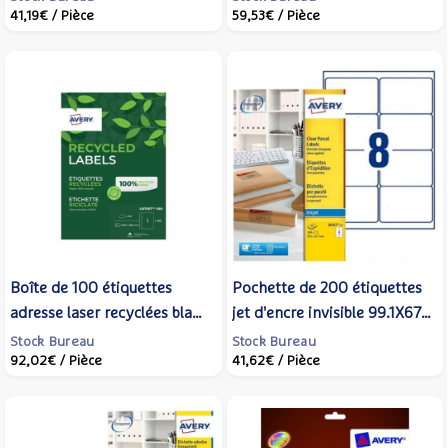
41,19€
/ Pièce
59,53€
/ Pièce
Boîte de 100 étiquettes
Pochette de 200 étiquettes
adresse laser recyclées blanc
jet d'encre invisible 99.1X67.7
199,6 x 289,1 mm - AVERY
J8565 - AVERY ZWECKFORM
Stock Bureau
Stock Bureau
92,02€
/ Pièce
41,62€
/ Pièce