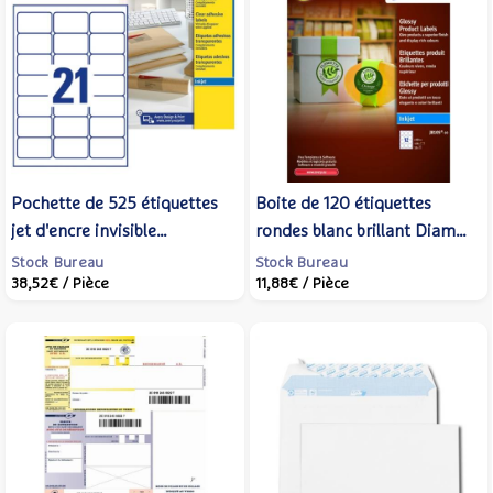
Pochette de 525 étiquettes
Boite de 120 étiquettes
jet d'encre invisible
rondes blanc brillant Diam
63.5X38.1 J8560 - AVERY
60 mm jet d'encre - AVERY
Stock Bureau
Stock Bureau
38,52€
/ Pièce
11,88€
/ Pièce
ZWECKFORM
ZWECKFORM