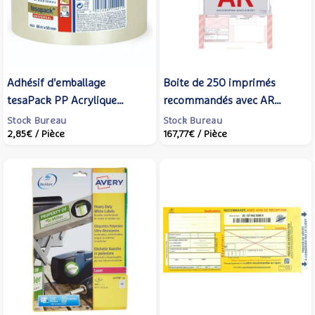
Adhésif d'emballage
Boite de 250 imprimés
tesaPack PP Acrylique
recommandés avec AR
Silencieux 50 Mic 50mm x
international A4 IB1 3263 -
Stock Bureau
Stock Bureau
2,85€
/ Pièce
167,77€
/ Pièce
L66 m Transparent
TECHMAY