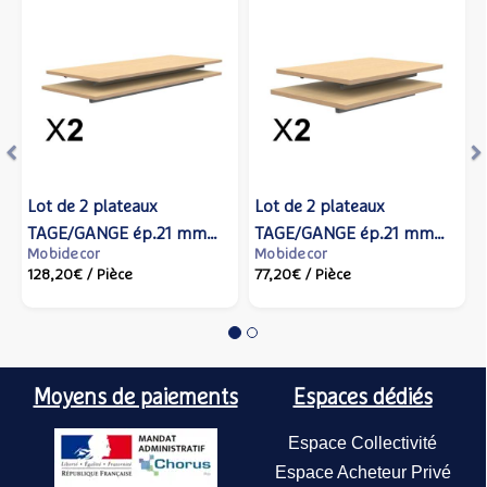
de 2 plateaux
Lot de 2 plateaux
Lot de 2
Lot de 2
E/GANGE ép.21 mm
TAGE/GANGE ép.21 mm
TAGE/GA
TAGE/G
decor
Mobidecor
Mobideco
Mobidec
ifié chant bois -
stratifié chant bois - 70x50
stratifié 
mélamin
20€
/ Pièce
77,20€
/ Pièce
128,20€
87,40€
/
/
50 cm - Hêtre miel -
cm - Hêtre miel -
130x50 c
gris - 1
IDECOR
MOBIDECOR
- MOBID
perle -
Moyens de paiements
Espaces dédiés
Espace Collectivité
Espace Acheteur Privé