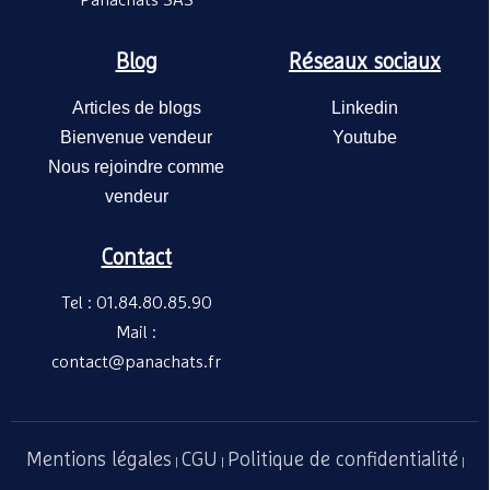
Panachats SAS
Coquille
MOBIDE
Blog
Réseaux sociaux
Articles de blogs
Linkedin
Bienvenue vendeur
Youtube
Nous rejoindre comme
vendeur
Contact
Lot de 2
TAGE/G
Tel : 01.84.80.85.90
Mobidec
mélamin
49,50€
/
Mail :
beige - 
contact@panachats.fr
Coquille
MOBIDE
Mentions légales
CGU
Politique de confidentialité
|
|
|