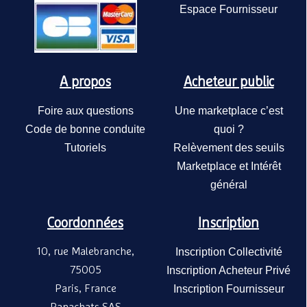
Espace Fournisseur
Lot de 2
TAGE/G
Mobidec
mélamin
A propos
Acheteur public
87,40€
/
130x50 c
MOBIDE
Foire aux questions
Une marketplace c’est
Code de bonne conduite
quoi ?
Tutoriels
Relèvement des seuils
Marketplace et Intérêt
général
Coordonnées
Inscription
10, rue Malebranche,
Inscription Collectivité
Lot de 2
75005
Inscription Acheteur Privé
TAGE/G
Mobidec
Paris, France
Inscription Fournisseur
mélamin
87,40€
/
beige - 