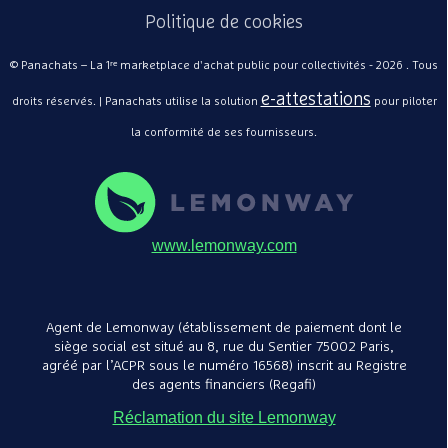
Politique de cookies
© Panachats – La 1ʳᵉ marketplace d'achat public pour collectivités - 2026 . Tous
e-attestations
droits réservés. | Panachats utilise la solution
pour piloter
Lot de 2
TAGE/G
la conformité de ses fournisseurs.
Mobidec
mélamin
49,50€
/
gris - 7
perle -
www.lemonway.com
Agent de Lemonway (établissement de paiement dont le
siège social est situé au 8, rue du Sentier 75002 Paris,
agréé par l’ACPR sous le numéro 16568) inscrit au Registre
des agents financiers (Regafi)
Réclamation du site Lemonway
Lot de 2
TAGE/G