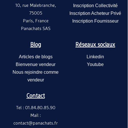
10, rue Malebranche,
Inscription Collectivité
Matelas Marmotte pour
75005
Inscription Acheteur Privé
lit surélevé et lit bas
TMOBILIER
Paris, France
Inscription Fournisseur
enfant 120x60 –
55,20€
/ Pièce
A partir de
Tmobilier
Panachats SAS
Blog
Réseaux sociaux
Articles de blogs
Linkedin
Bienvenue vendeur
Youtube
Nous rejoindre comme
vendeur
Contact
Lit surélevé enfant
Marmotte – Tmobilier
Tel : 01.84.80.85.90
TMOBILIER
289,10€
/ Pièce
Mail :
A partir de
contact@panachats.fr