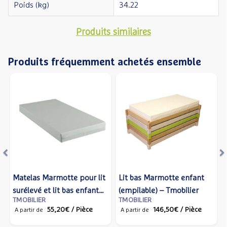
Poids (kg)
34.22
Produits similaires
Produits fréquemment achetés ensemble
Précédent
S
Matelas Marmotte pour lit
Lit bas Marmotte enfant
surélevé et lit bas enfant
(empilable) – Tmobilier
TMOBILIER
TMOBILIER
120x60 – Tmobilier
55,20€
/ Pièce
146,50€
/ Pièce
A partir de
A partir de