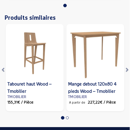
Produits similaires
Précédent
S
Chaise Wood piètement
Table 80x80 4 pieds
Table 120x80 4 pieds
bois Naturel – Tmobilier
Adell – Tmobilier
Wood – Tmobilier
TMOBILIER
TMOBILIER
TMOBILIER
93,39€
/ Pièce
239,57€
/ Pièce
209,77€
/ Pièce
A partir de
A partir de