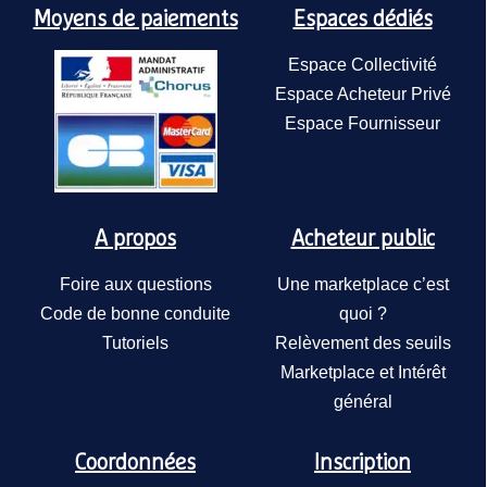
Moyens de paiements
Espaces dédiés
Espace Collectivité
Espace Acheteur Privé
Espace Fournisseur
Lit bas Marmotte enfant
(empilable) – Tmobilier
TMOBILIER
A propos
Acheteur public
146,50€
/ Pièce
A partir de
Foire aux questions
Une marketplace c’est
Code de bonne conduite
quoi ?
Tutoriels
Relèvement des seuils
Marketplace et Intérêt
général
Coordonnées
Inscription