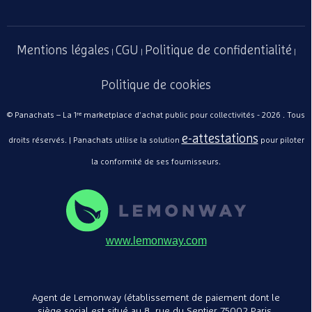
Mentions légales
CGU
Politique de confidentialité
|
|
|
Politique de cookies
© Panachats – La 1ʳᵉ marketplace d'achat public pour collectivités - 2026 . Tous
e-attestations
droits réservés. | Panachats utilise la solution
pour piloter
Chaise 4 pieds Adell
coque bleue – Tmobilier
la conformité de ses fournisseurs.
TMOBILIER
193,32€
/ Pièce
A partir de
www.lemonway.com
Agent de Lemonway (établissement de paiement dont le
siège social est situé au 8, rue du Sentier 75002 Paris,