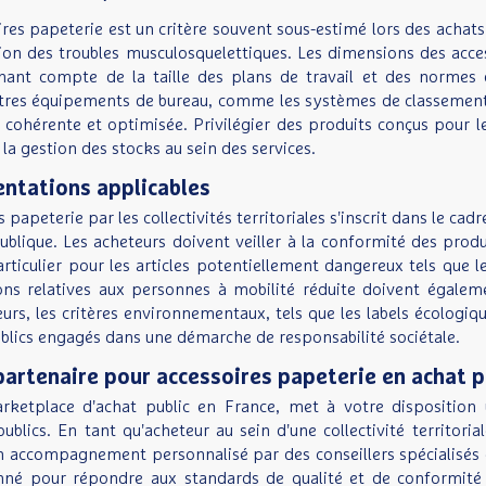
es papeterie est un critère souvent sous-estimé lors des achats pu
ion des troubles musculosquelettiques. Les dimensions des acce
enant compte de la taille des plans de travail et des normes
utres équipements de bureau, comme les systèmes de classement o
 cohérente et optimisée. Privilégier des produits conçus pour le
te la gestion des stocks au sein des services.
ntations applicables
s papeterie par les collectivités territoriales s'inscrit dans le 
ique. Les acheteurs doivent veiller à la conformité des produ
rticulier pour les articles potentiellement dangereux tels que le
ons relatives aux personnes à mobilité réduite doivent égalem
leurs, les critères environnementaux, tels que les labels écologi
blics engagés dans une démarche de responsabilité sociétale.
partenaire pour accessoires papeterie en achat p
rketplace d'achat public en France, met à votre disposition
lics. En tant qu'acheteur au sein d'une collectivité territorial
un accompagnement personnalisé par des conseillers spécialisés 
nné pour répondre aux standards de qualité et de conformité a