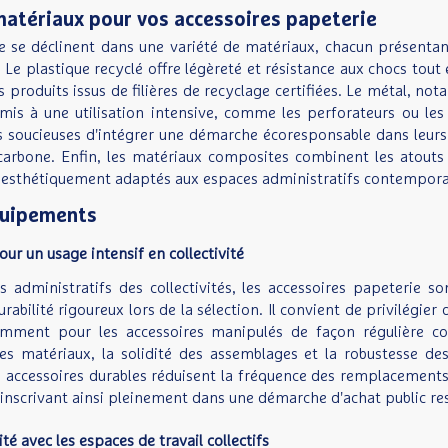
matériaux pour vos accessoires papeterie
e se déclinent dans une variété de matériaux, chacun présentant
s. Le plastique recyclé offre légèreté et résistance aux chocs t
 produits issus de filières de recyclage certifiées. Le métal, n
mis à une utilisation intensive, comme les perforateurs ou le
tés soucieuses d'intégrer une démarche écoresponsable dans leurs
carbone. Enfin, les matériaux composites combinent les atouts
t esthétiquement adaptés aux espaces administratifs contempora
équipements
our un usage intensif en collectivité
 administratifs des collectivités, les accessoires papeterie s
rabilité rigoureux lors de la sélection. Il convient de privilégier
mment pour les accessoires manipulés de façon régulière com
es matériaux, la solidité des assemblages et la robustesse d
cessoires durables réduisent la fréquence des remplacements, co
'inscrivant ainsi pleinement dans une démarche d'achat public re
é avec les espaces de travail collectifs