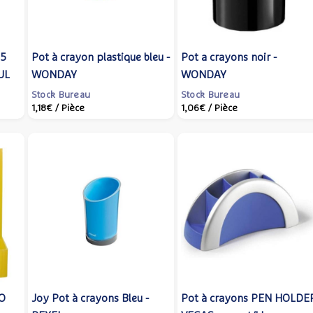
 5
Pot à crayon plastique bleu -
Pot a crayons noir -
UL
WONDAY
WONDAY
Stock Bureau
Stock Bureau
1,18€
/ Pièce
1,06€
/ Pièce
TO
Joy Pot à crayons Bleu -
Pot à crayons PEN HOLDE