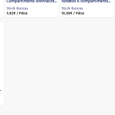
Compartiments Anthracite -
rundbox 6 compartiments
DURABLE
Rouge - MAUL
Stock Bureau
Stock Bureau
3,82€
/ Pièce
10,99€
/ Pièce
e