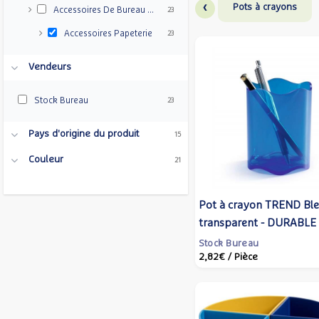
‹
Pots à crayons
Accessoires De Bureau Et Consommables
23
Accessoires Papeterie
23
Vendeurs
Stock Bureau
23
Pays d'origine du produit
15
Couleur
21
Pot à crayon TREND Bl
transparent - DURABLE
Stock Bureau
2,82€
/ Pièce