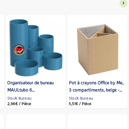
›
Organisateur de bureau
Pot à crayons Office by Me,
MAULtubo 6
3 compartiments, beige -
Compartiments Bleu
EXACOMPTA
Stock Bureau
Stock Bureau
2,96€
/ Pièce
5,51€
/ Pièce
Atlantique