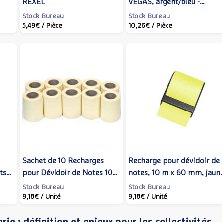
REXEL
VEGAS, argent/bleu -
de -
DURABLE
Stock Bureau
Stock Bureau
5,49€
/ Pièce
10,26€
/ Pièce
Sachet de 10 Recharges
Recharge pour dévidoir de
ts
pour Dévidoir de Notes 10
notes, 10 m x 60 mm, jaun
m x 60 mm Jaune - Wonday
- JPC CREATIONS
Stock Bureau
Stock Bureau
9,18€
/ Unité
9,18€
/ Unité