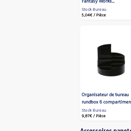
Fantasy Works
Pamplemousse transluci
Stock Bureau
5,04€
/ Pièce
LE DAUPHIN
Organisateur de bureau
rundbox 6 compartimen
Noir - MAUL
Stock Bureau
9,87€
/ Pièce