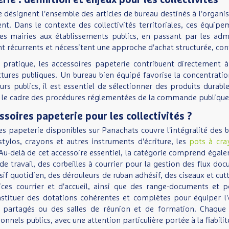
ie : définition et enjeux pour les collectivités
 désignent l'ensemble des articles de bureau destinés à l'organi
ent. Dans le contexte des collectivités territoriales, ces équip
es mairies aux établissements publics, en passant par les admin
nt récurrents et nécessitent une approche d'achat structurée, c
 pratique, les accessoires papeterie contribuent directement à 
ctures publiques. Un bureau bien équipé favorise la concentratio
urs publics, il est essentiel de sélectionner des produits dura
s le cadre des procédures réglementées de la commande publique
soires papeterie pour les collectivités ?
papeterie disponibles sur Panachats couvre l'intégralité des bes
ylos, crayons et autres instruments d'écriture, les
pots à cra
 Au-delà de cet accessoire essentiel, la catégorie comprend ég
s de travail, des corbeilles à courrier pour la gestion des flux d
if quotidien, des dérouleurs de ruban adhésif, des ciseaux et cu
ces courrier et d'accueil, ainsi que des range-documents et p
stituer des dotations cohérentes et complètes pour équiper l'en
s partagés ou des salles de réunion et de formation. Chaque
els publics, avec une attention particulière portée à la fiabilité, 