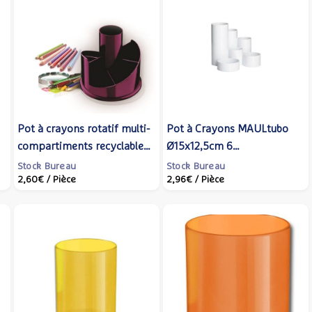
Pot à crayons rotatif multi-
Pot à Crayons MAULtubo
compartiments recyclable
Ø15x12,5cm 6
Violet - CODAMEX
compartiments Blanc
Stock Bureau
Stock Bureau
2,60€
/ Pièce
2,96€
/ Pièce