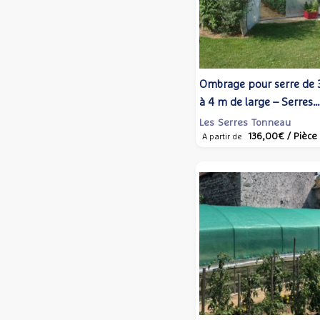
Ombrage pour serre de 
à 4 m de large – Serres
Tonneau
Les Serres Tonneau
136,00€
/ Pièce
A partir de