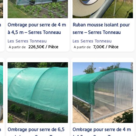
m
Ombrage pour serre de 4 m
Ruban mousse isolant pour
à 4,5 m – Serres Tonneau
serre – Serres Tonneau
Les Serres Tonneau
Les Serres Tonneau
226,50€
/ Pièce
7,00€
/ Pièce
A partir de
A partir de
m
Ombrage pour serre de 6,5
Ombrage pour serre de 4 m