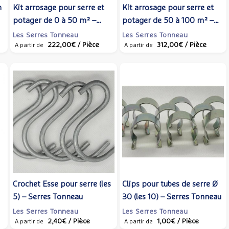
m
Kit arrosage pour serre et
Kit arrosage pour serre et
potager de 0 à 50 m² –
potager de 50 à 100 m² –
Serres Tonneau
Serres Tonneau
Les Serres Tonneau
Les Serres Tonneau
222,00€
/ Pièce
312,00€
/ Pièce
A partir de
A partir de
Crochet Esse pour serre (les
Clips pour tubes de serre Ø
5) – Serres Tonneau
30 (les 10) – Serres Tonneau
Les Serres Tonneau
Les Serres Tonneau
2,40€
/ Pièce
1,00€
/ Pièce
A partir de
A partir de