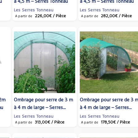
u
à 4,5 m – Serres Tonneau
à 4,5 m – Serres Tonneau
Les Serres Tonneau
Les Serres Tonneau
226,00€
/ Pièce
282,00€
/ Pièce
A partir de
A partir de
 2m
Ombrage pour serre de 3 m
Ombrage pour serre de 3 
au
à 4 m de large – Serres
à 4 m de large – Serres
Tonneau
Tonneau
Les Serres Tonneau
Les Serres Tonneau
313,00€
/ Pièce
178,50€
/ Pièce
A partir de
A partir de