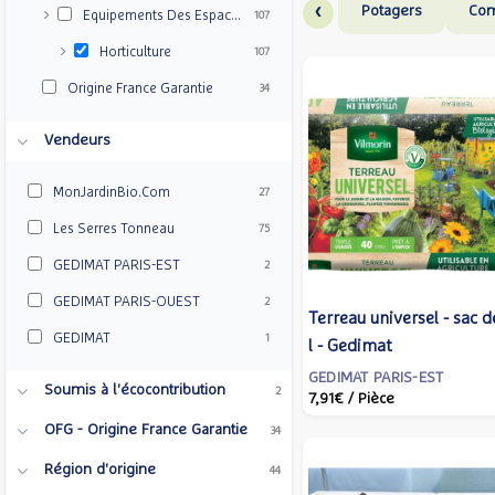
‹
Potagers
Com
Equipements Des Espaces Verts
107
Horticulture
107
Origine France Garantie
34
Vendeurs
MonJardinBio.com
27
Les Serres Tonneau
75
GEDIMAT PARIS-EST
2
GEDIMAT PARIS-OUEST
2
Terreau universel - sac 
GEDIMAT
1
l - Gedimat
GEDIMAT PARIS-EST
Soumis à l'écocontribution
2
7,91€
/ Pièce
OFG - Origine France Garantie
34
Région d'origine
44