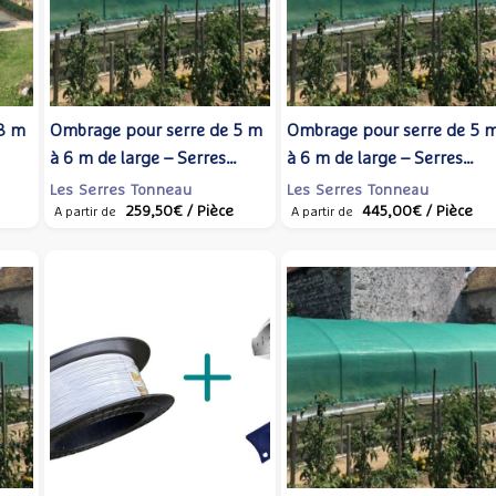
3 m
Ombrage pour serre de 5 m
Ombrage pour serre de 5 
à 6 m de large – Serres
à 6 m de large – Serres
Tonneau
Tonneau
Les Serres Tonneau
Les Serres Tonneau
259,50€
/ Pièce
445,00€
/ Pièce
A partir de
A partir de