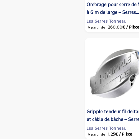
Ombrage pour serre de 
à 6 m de large – Serres
Tonneau
Les Serres Tonneau
260,00€
/ Pièc
A partir de
Gripple tendeur fil delt
et câble de bâche – Serr
Tonneau
Les Serres Tonneau
1,25€
/ Pièce
A partir de