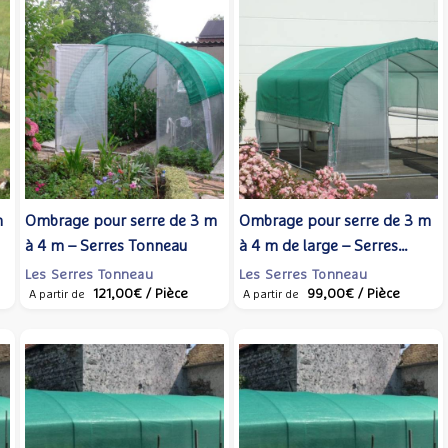
m
Ombrage pour serre de 3 m
Ombrage pour serre de 3 m
à 4 m – Serres Tonneau
à 4 m de large – Serres
Tonneau
Les Serres Tonneau
Les Serres Tonneau
121,00€
/ Pièce
99,00€
/ Pièce
A partir de
A partir de