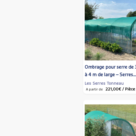
Ombrage pour serre de 
à 4 m de large – Serres
Tonneau
Les Serres Tonneau
221,00€
/ Pièce
A partir de