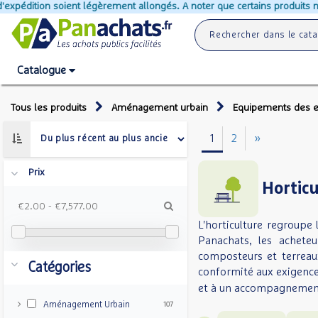
rement allongés. A noter que certains produits ne peuvent pas s'ajouter 
Catalogue
Tous les produits
Aménagement urbain
Equipements des e
1
2
»
Prix
Horticu
€2.00
-
€7,577.00
L'horticulture regroupe 
Panachats, les achete
composteurs et terreaux
Catégories
conformité aux exigence
et à un accompagnement 
Aménagement Urbain
107