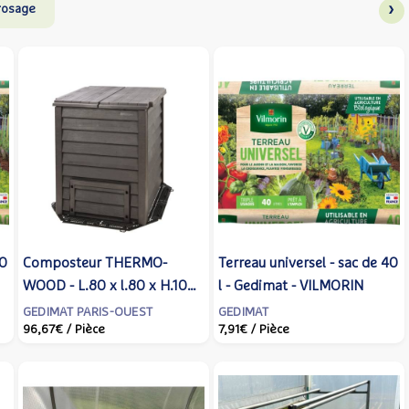
›
rrosage
40
Composteur THERMO-
Terreau universel - sac de 40
WOOD - L.80 x l.80 x H.100
l - Gedimat - VILMORIN
cm - Gedimat
GEDIMAT PARIS-OUEST
GEDIMAT
96,67€
/ Pièce
7,91€
/ Pièce