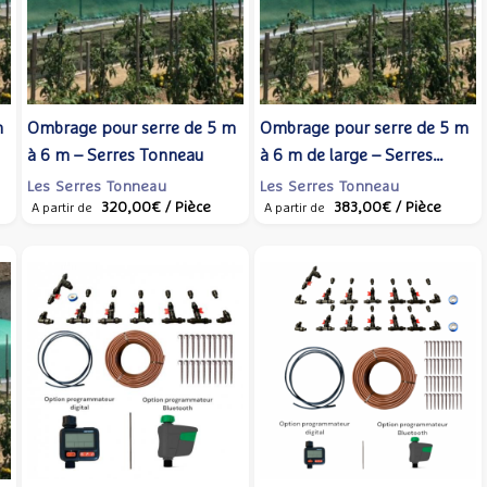
m
Ombrage pour serre de 5 m
Ombrage pour serre de 5 m
à 6 m – Serres Tonneau
à 6 m de large – Serres
Tonneau
Les Serres Tonneau
Les Serres Tonneau
320,00€
/ Pièce
383,00€
/ Pièce
A partir de
A partir de