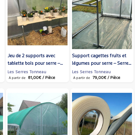
Jeu de 2 supports avec
Support cagettes fruits et
tablette bois pour serre –
légumes pour serre – Serres
Serres Tonneau
Tonneau
Les Serres Tonneau
Les Serres Tonneau
81,00€
/ Pièce
79,00€
/ Pièce
A partir de
A partir de