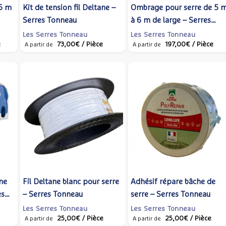
5 m
Kit de tension fil Deltane –
Ombrage pour serre de 5 
Serres Tonneau
à 6 m de large – Serres
Tonneau
Les Serres Tonneau
Les Serres Tonneau
e
73,00€
/ Pièce
197,00€
/ Pièce
A partir de
A partir de
ane
Fil Deltane blanc pour serre
Adhésif répare bâche de
es
– Serres Tonneau
serre – Serres Tonneau
Les Serres Tonneau
Les Serres Tonneau
25,00€
/ Pièce
25,00€
/ Pièce
A partir de
A partir de