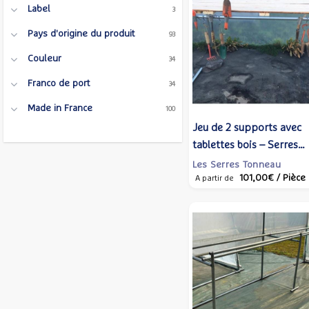
Label
3
Pays d'origine du produit
93
Couleur
34
Franco de port
34
Made in France
100
Jeu de 2 supports avec
tablettes bois – Serres
Tonneau
Les Serres Tonneau
101,00€
/ Pièce
A partir de