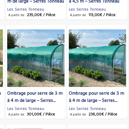
m de large – Serres Tonneau
à 4,5 m – Serres Tonneau
Les Serres Tonneau
Les Serres Tonneau
235,00€
/ Pièce
113,00€
/ Pièce
A partir de
A partir de
m
Ombrage pour serre de 3 m
Ombrage pour serre de 3 m
à 4 m de large – Serres
à 4 m de large – Serres
Tonneau
Tonneau
Les Serres Tonneau
Les Serres Tonneau
301,00€
/ Pièce
236,00€
/ Pièce
A partir de
A partir de