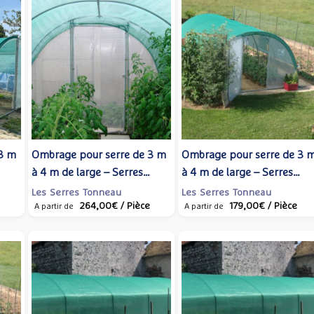
3 m
Ombrage pour serre de 3 m
Ombrage pour serre de 3 
à 4 m de large – Serres
à 4 m de large – Serres
Tonneau
Tonneau
Les Serres Tonneau
Les Serres Tonneau
264,00€
/ Pièce
179,00€
/ Pièce
A partir de
A partir de