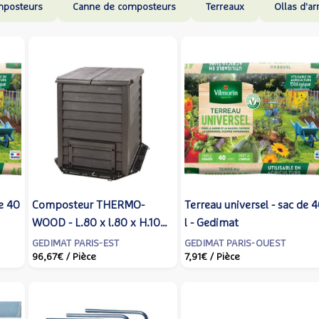
posteurs
Canne de composteurs
Terreaux
Ollas d'a
de 40
Composteur THERMO-
Terreau universel - sac de 
WOOD - L.80 x l.80 x H.100
l - Gedimat
cm - Gedimat
GEDIMAT PARIS-EST
GEDIMAT PARIS-OUEST
96,67€
/ Pièce
7,91€
/ Pièce