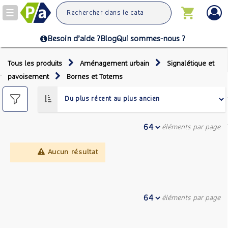
Toggle
navigation
Besoin d’aide ?
Blog
Qui sommes-nous ?
Tous les produits
Aménagement urbain
Signalétique et
pavoisement
Bornes et Totems
éléments par page
Aucun résultat
éléments par page