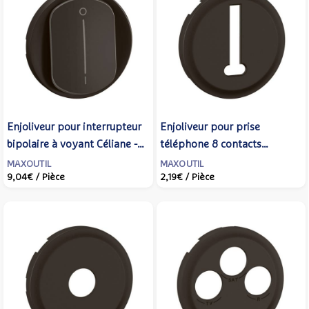
Enjoliveur pour interrupteur
Enjoliveur pour prise
bipolaire à voyant Céliane -
téléphone 8 contacts
Noir - LEGRAND - CN1020
Céliane - Noir - LEGRAND -
MAXOUTIL
MAXOUTIL
9,04€
/ Pièce
2,19€
/ Pièce
CN0338