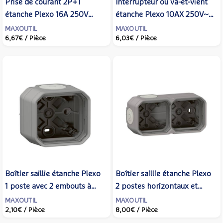
Prise de courant 2P+T
Interrupteur ou va-et-vient
étanche Plexo 16A 250V
étanche Plexo 10AX 250V~
IP55 IK08 avec enjoliveur
IP55 IK08 avec enjoliveur
MAXOUTIL
MAXOUTIL
6,67€
/ Pièce
6,03€
/ Pièce
finition anthracite -
finition anthracite -
LEGRAND - 069891L
LEGRAND - 069801L
Boîtier saillie étanche Plexo
Boîtier saillie étanche Plexo
1 poste avec 2 embouts à
2 postes horizontaux et
membrane et 1 entrée - Gris
verticaux sans cloison avec 4
MAXOUTIL
MAXOUTIL
2,10€
/ Pièce
8,00€
/ Pièce
- LEGRAND - 069651L
embouts à membrane - Gris -