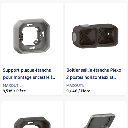
069672L - LEGRAND
Support plaque étanche
Boîtier saillie étanche Plexo
pour montage encastré 1
2 postes horizontaux et
poste Plexo - Gris -
verticaux sans cloison avec 4
MAXOUTIL
MAXOUTIL
3,53€
/ Pièce
9,04€
/ Pièce
LEGRAND - 069681L
embouts à membrane -
Anthracite - LEGRAND -
069602L