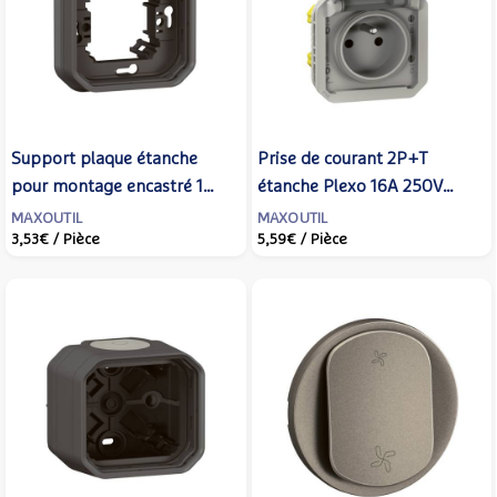
Support plaque étanche
Prise de courant 2P+T
pour montage encastré 1
étanche Plexo 16A 250V
poste Plexo - Anthracite -
IP55 IK08 avec enjoliveur
MAXOUTIL
MAXOUTIL
3,53€
/ Pièce
5,59€
/ Pièce
LEGRAND - 069606L
finition gris - LEGRAND -
069551L