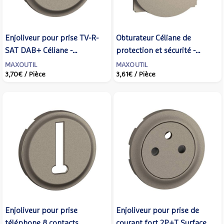
Enjoliveur pour prise TV-R-
Obturateur Céliane de
SAT DAB+ Céliane -
protection et sécurité -
Titanium - LEGRAND -
Titanium - LEGRAND -
MAXOUTIL
MAXOUTIL
3,70€
/ Pièce
3,61€
/ Pièce
CT0388
CT0210
Enjoliveur pour prise
Enjoliveur pour prise de
téléphone 8 contacts
courant fort 2P+T Surface