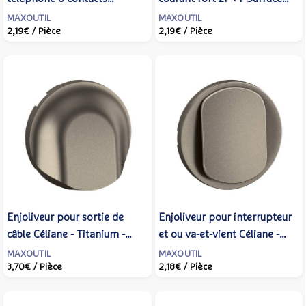
Céliane - Titanium -
Céliane - Titanium -
MAXOUTIL
MAXOUTIL
2,19€
/ Pièce
2,19€
/ Pièce
LEGRAND - CT0338
LEGRAND - CT0111
Enjoliveur pour sortie de
Enjoliveur pour interrupteur
câble Céliane - Titanium -
et ou va-et-vient Céliane -
LEGRAND - CT0181
Titanium - LEGRAND -
MAXOUTIL
MAXOUTIL
3,70€
/ Pièce
2,18€
/ Pièce
CT0001