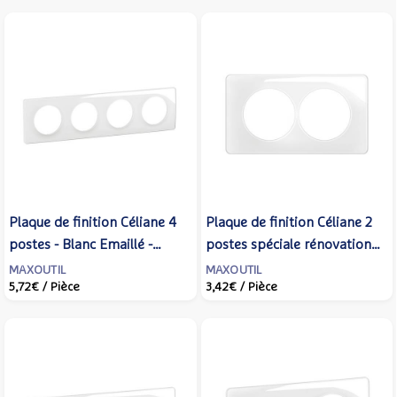
Plaque de finition Céliane 4
Plaque de finition Céliane 2
postes - Blanc Emaillé -
postes spéciale rénovation -
LEGRAND - CP0004
Blanc Emaillé - LEGRAND -
MAXOUTIL
MAXOUTIL
5,72€
/ Pièce
3,42€
/ Pièce
CP0006