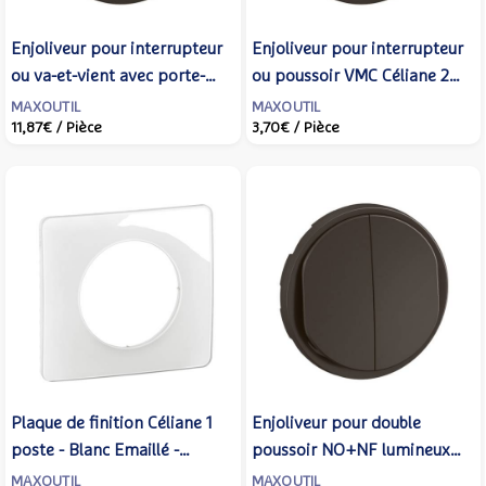
Enjoliveur pour interrupteur
Enjoliveur pour interrupteur
ou va-et-vient avec porte-
ou poussoir VMC Céliane 2
étiquette Céliane livré avec 2
vitesses - Noir - LEGRAND -
MAXOUTIL
MAXOUTIL
11,87€
/ Pièce
3,70€
/ Pièce
étiquettes - Noir - LEGRAND
CN6001
- CN5001
Plaque de finition Céliane 1
Enjoliveur pour double
poste - Blanc Emaillé -
poussoir NO+NF lumineux
LEGRAND - CP0001
Céliane - Noir - LEGRAND -
MAXOUTIL
MAXOUTIL