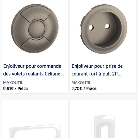
Enjoliveur pour commande
Enjoliveur pour prise de
des volets roulants Céliane -
courant fort à puit 2P
Titanium - LEGRAND -
Céliane - Titanium -
MAXOUTIL
MAXOUTIL
8,91€
/ Pièce
3,70€
/ Pièce
CT0043
LEGRAND - CT0110