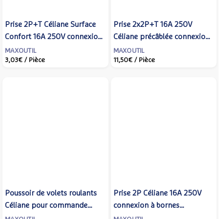
Prise 2P+T Céliane Surface
Prise 2x2P+T 16A 250V
Confort 16A 250V connexion
Céliane précâblée connexion
à bornes automatiques -
à bornes automatiques -
MAXOUTIL
MAXOUTIL
3,03€
/ Pièce
11,50€
/ Pièce
LEGRAND - CM0111
LEGRAND - CM0112
Poussoir de volets roulants
Prise 2P Céliane 16A 250V
Céliane pour commande
connexion à bornes
directe de moteur -
automatiques - LEGRAND -