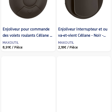
Enjoliveur pour commande
Enjoliveur interrupteur et ou
des volets roulants Céliane -
va-et-vient Céliane - Noir -
Noir - LEGRAND - CN0043
LEGRAND - CN0001
MAXOUTIL
MAXOUTIL
8,91€
/ Pièce
2,18€
/ Pièce