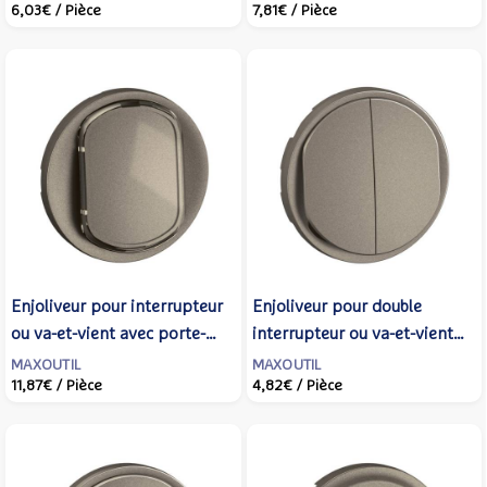
6,03€
/ Pièce
7,81€
/ Pièce
finition gris - LEGRAND -
LEGRAND - CT3001
069511L
Enjoliveur pour interrupteur
Enjoliveur pour double
ou va-et-vient avec porte-
interrupteur ou va-et-vient
étiquette Céliane livré avec 2
Céliane - Titanium -
MAXOUTIL
MAXOUTIL
11,87€
/ Pièce
4,82€
/ Pièce
étiquettes - Titanium -
LEGRAND - CT2001
LEGRAND - CT5001