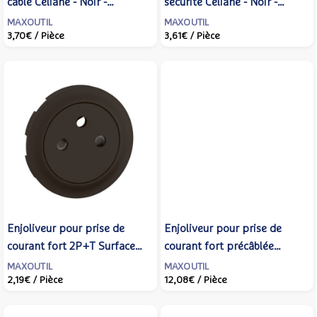
câble Céliane - Noir -
sécurité Céliane - Noir -
LEGRAND - CN0181
LEGRAND - CN0210
MAXOUTIL
MAXOUTIL
3,70€
/ Pièce
3,61€
/ Pièce
Enjoliveur pour prise de
Enjoliveur pour prise de
courant fort 2P+T Surface
courant fort précâblée
Confort Céliane - Noir -
4x2P+T compacte Surface à
MAXOUTIL
MAXOUTIL
2,19€
/ Pièce
12,08€
/ Pièce
LEGRAND - CN0111
bornes automatiques Céliane
- Noir - LEGRAND - CN0114