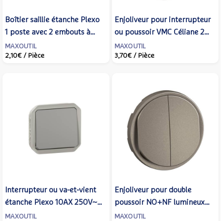
Boîtier saillie étanche Plexo
Enjoliveur pour interrupteur
1 poste avec 2 embouts à
ou poussoir VMC Céliane 2
membrane et 1 entrée -
vitesses - Titanium -
MAXOUTIL
MAXOUTIL
2,10€
/ Pièce
3,70€
/ Pièce
Anthracite - LEGRAND -
LEGRAND - CT6001
069601L
Interrupteur ou va-et-vient
Enjoliveur pour double
étanche Plexo 10AX 250V~
poussoir NO+NF lumineux
IP55 IK08 avec enjoliveur
Céliane - Titanium -
MAXOUTIL
MAXOUTIL