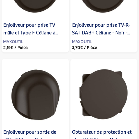
Enjoliveur pour prise TV
Enjoliveur pour prise TV-R-
mâle et type F Céliane à
SAT DAB+ Céliane - Noir -
visser - Noir - LEGRAND -
CN0388 - LEGRAND
MAXOUTIL
MAXOUTIL
2,19€
/ Pièce
3,70€
/ Pièce
CN0382
Enjoliveur pour sortie de
Obturateur de protection et