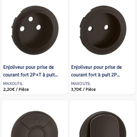
Enjoliveur pour prise de
Enjoliveur pour prise de
courant fort 2P+T à puit
courant fort à puit 2P
bornes à vis Céliane - Noir -
Céliane - Noir - LEGRAND -
MAXOUTIL
MAXOUTIL
2,20€
/ Pièce
3,70€
/ Pièce
LEGRAND - CN0116
CN0110