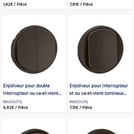
1,42€
/ Pièce
7,81€
/ Pièce
CN3001
Enjoliveur pour double
Enjoliveur pour interrupteur
interrupteur ou va-et-vient
et ou va-et-vient lumineux
Céliane - Noir - LEGRAND -
Céliane - Noir - LEGRAND -
MAXOUTIL
MAXOUTIL
4,82€
/ Pièce
7,15€
/ Pièce
CN2001
CN1001