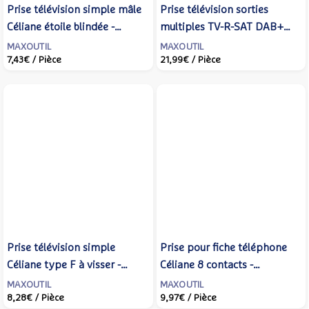
Prise télévision simple mâle
Prise télévision sorties
Céliane étoile blindée -
multiples TV-R-SAT DAB+
LEGRAND - CM0380
Céliane - LEGRAND -
MAXOUTIL
MAXOUTIL
7,43€
/ Pièce
21,99€
/ Pièce
CM0388
Prise télévision simple
Prise pour fiche téléphone
Céliane type F à visser -
Céliane 8 contacts -
LEGRAND - CM0380
LEGRAND - CM0338
MAXOUTIL
MAXOUTIL
8,28€
/ Pièce
9,97€
/ Pièce