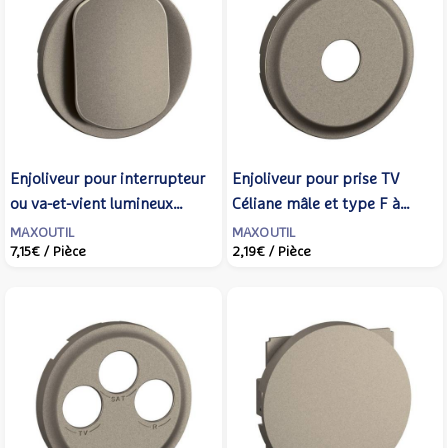
Enjoliveur pour interrupteur
Enjoliveur pour prise TV
ou va-et-vient lumineux
Céliane mâle et type F à
Céliane - Titanium -
visser - Titanium - LEGRAND
MAXOUTIL
MAXOUTIL
7,15€
/ Pièce
2,19€
/ Pièce
LEGRAND - CT1001
- CT0382