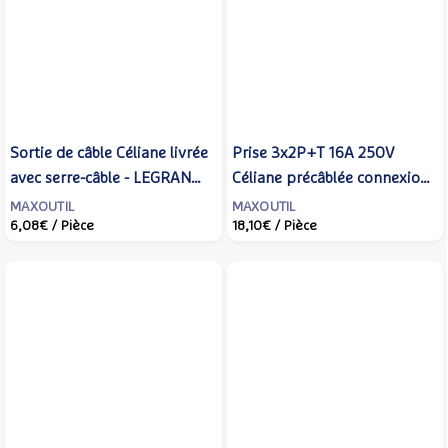
Sortie de câble Céliane livrée
Prise 3x2P+T 16A 250V
avec serre-câble - LEGRAND
Céliane précâblée connexion
- CM0181
à bornes automatiques -
MAXOUTIL
MAXOUTIL
6,08€
/ Pièce
18,10€
/ Pièce
LEGRAND - CM0113