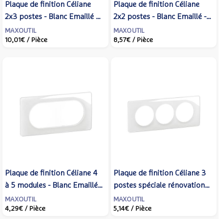
Plaque de finition Céliane
Plaque de finition Céliane
2x3 postes - Blanc Emaillé -
2x2 postes - Blanc Emaillé -
LEGRAND - CP0010
LEGRAND - CP0009
MAXOUTIL
MAXOUTIL
10,01€
/ Pièce
8,57€
/ Pièce
Plaque de finition Céliane 4
Plaque de finition Céliane 3
à 5 modules - Blanc Emaillé -
postes spéciale rénovation -
LEGRAND - CP0008
Blanc Emaillé - LEGRAND -
MAXOUTIL
MAXOUTIL
4,29€
/ Pièce
5,14€
/ Pièce
CP0007