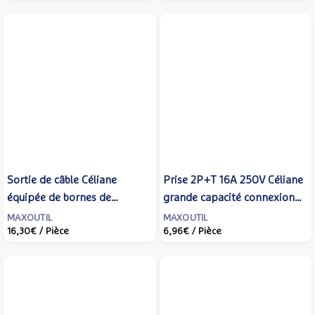
Sortie de câble Céliane
Prise 2P+T 16A 250V Céliane
équipée de bornes de
grande capacité connexion
raccordement - LEGRAND -
bornes à vis - LEGRAND -
MAXOUTIL
MAXOUTIL
16,30€
/ Pièce
6,96€
/ Pièce
CM0183
CM0116