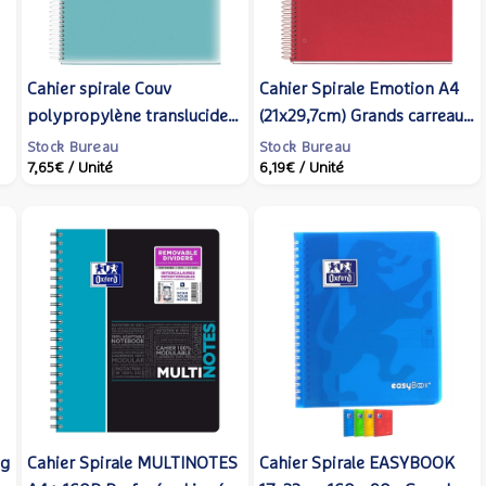
Cahier spirale Couv
Cahier Spirale Emotion A4
polypropylène translucide
(21x29,7cm) Grands carreaux
0
Format A4 210 x 297 mm
80 Feuilles Polypro rouge -
Stock Bureau
Stock Bureau
7,65€
/ Unité
6,19€
/ Unité
Bleu - Miquelrius
Apli
0g
Cahier Spirale MULTINOTES
Cahier Spirale EASYBOOK