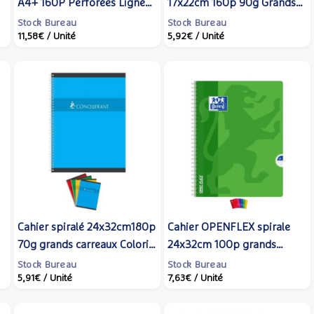
m
A4+ 160P Perforées Lignées
17x22cm 160p 90g Grands
90g avec Intercalaires -
Carreaux Coloris Aléatoire -
Stock Bureau
Stock Bureau
11,58€
/ Unité
5,92€
/ Unité
OXFORD
OXFORD
Cahier spiralé 24x32cm180p
Cahier OPENFLEX spirale
70g grands carreaux Coloris
24x32cm 100p grands
Aléatoire - Conquérant
carreaux 90g Coloris
Stock Bureau
Stock Bureau
5,91€
/ Unité
7,63€
/ Unité
Aléatoire - Oxford