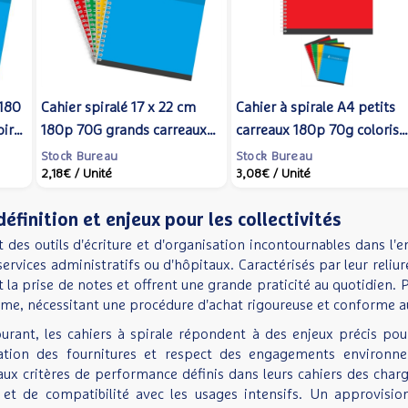
 180
Cahier spiralé 17 x 22 cm
Cahier à spirale A4 petits
oire
180p 70G grands carreaux
carreaux 180p 70g coloris
colrois aléatoires -
aléatoire - Conquérant
Stock Bureau
Stock Bureau
2,18€
/ Unité
3,08€
/ Unité
Conquérant
 définition et enjeux pour les collectivités
t des outils d'écriture et d'organisation incontournables dans l'e
 services administratifs ou d'hôpitaux. Caractérisés par leur reli
t la prise de notes et offrent une grande praticité au quotidien. Po
me, nécessitant une procédure d'achat rigoureuse et conforme a
urant, les cahiers à spirale répondent à des enjeux précis pour
tion des fournitures et respect des engagements environneme
aux critères de performance définis dans leurs cahiers des ch
e et de compatibilité avec les usages intensifs. Un approvisi