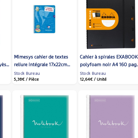
Mimesys cahier de textes
Cahier à spirales EXABOOK
yès
reliure intégrale 17x22cm
polyfoam noir A4 160 pag
144 pages grands carreaux -
quadrillés - Rhodia
Stock Bureau
Stock Bureau
5,38€
/ Pièce
12,64€
/ Unité
CLAIREFONTAINE