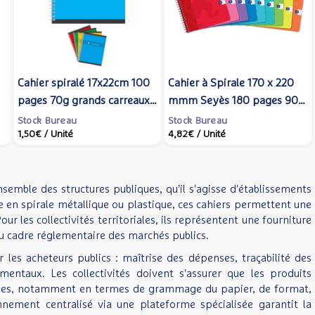
Cahier spiralé 17x22cm 100
Cahier à Spirale 170 x 220
pages 70g grands carreaux
mmm Seyès 180 pages 90g
coloris aléatoires -
Couv Aléatoire - Oxford
Stock Bureau
Stock Bureau
1,50€
/ Unité
4,82€
/ Unité
Conquérant
nsemble des structures publiques, qu'il s'agisse d'établissements
ure en spirale métallique ou plastique, ces cahiers permettent une
ur les collectivités territoriales, ils représentent une fourniture
u cadre réglementaire des marchés publics.
 les acheteurs publics : maîtrise des dépenses, traçabilité des
ntaux. Les collectivités doivent s'assurer que les produits
arges, notamment en termes de grammage du papier, de format,
onnement centralisé via une plateforme spécialisée garantit la