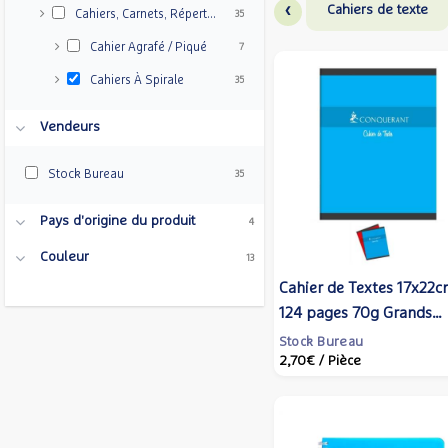
‹
Cahiers de texte
Cahiers, Carnets, Répertoires
35
Cahier Agrafé / Piqué
7
Cahiers À Spirale
35
Vendeurs
Stock Bureau
35
Pays d'origine du produit
4
Couleur
13
Cahier de Textes 17x22
124 pages 70g Grands
Carreaux Coloris aléatoir
Stock Bureau
2,70€
/ Pièce
CONQUÉRANT