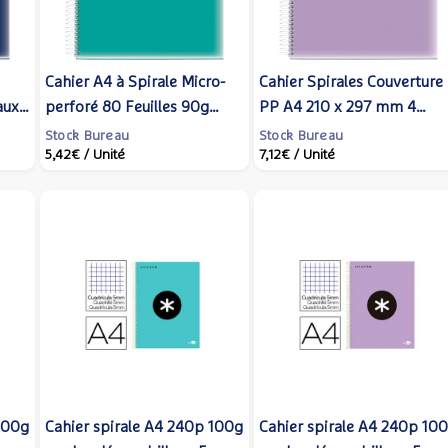
Cahier A4 à Spirale Micro-
Cahier Spirales Couverture
aux
perforé 80 Feuilles 90g
PP A4 210 x 297 mm 4
Couv PP Turquoise -
perforations 120 feuilles 9
Stock Bureau
Stock Bureau
5,42€
/ Unité
7,12€
/ Unité
Miquelrius
g Lavande - Miquelrius
100g
Cahier spirale A4 240p 100g
Cahier spirale A4 240p 10