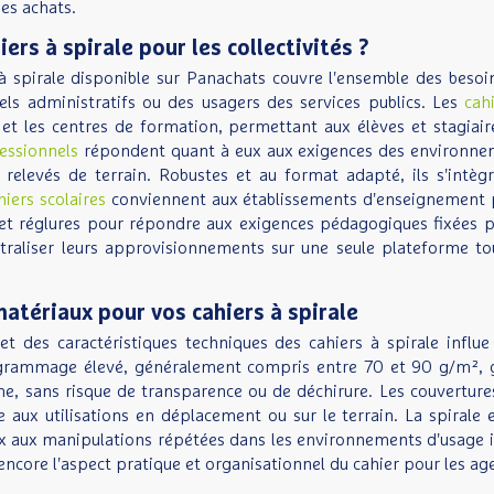
des achats.
ers à spirale pour les collectivités ?
à spirale disponible sur Panachats couvre l'ensemble des besoins
els administratifs ou des usagers des services publics. Les
cah
 et les centres de formation, permettant aux élèves et stagiai
fessionnels
répondent quant à eux aux exigences des environneme
, relevés de terrain. Robustes et au format adapté, ils s'int
hiers scolaires
conviennent aux établissements d'enseignement pri
et réglures pour répondre aux exigences pédagogiques fixées par
ntraliser leurs approvisionnements sur une seule plateforme t
matériaux pour vos cahiers à spirale
t des caractéristiques techniques des cahiers à spirale influe
 grammage élevé, généralement compris entre 70 et 90 g/m², gara
me, sans risque de transparence ou de déchirure. Les couvertures
 aux utilisations en déplacement ou sur le terrain. La spiral
ux aux manipulations répétées dans les environnements d'usage i
 encore l'aspect pratique et organisationnel du cahier pour les age