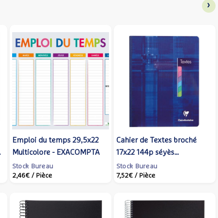
›
Emploi du temps 29,5x22
Cahier de Textes broché
Multicolore - EXACOMPTA
17x22 144p séyès
Impression haute qualité -
Stock Bureau
Stock Bureau
2,46€
/ Pièce
7,52€
/ Pièce
CLAIREFONTAINE