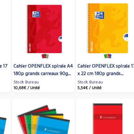
e 17
Cahier OPENFLEX spirale A4
Cahier OPENFLEX spirale 1
180p grands carreaux 90g
x 22 cm 180p grands
Coloris Aléatoire - Oxford
carreaux 90g Coloris
Stock Bureau
Stock Bureau
10,68€
/ Unité
5,54€
/ Unité
Aléatoire - Oxford