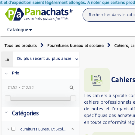
n soient légèrement allongés. A noter que certains produits ne peuvent p
Catalogue
Tous les produits
Fournitures bureau et scolaire
Cahiers, ca
Prix
Cahiers
€1.52
-
€12.52
Les cahiers à spirale co
cahiers professionnels et
de notes et l'organisa
Catégories
spécifiques des acheteu
en toute conformité rég
Fournitures Bureau Et Scolaire
35