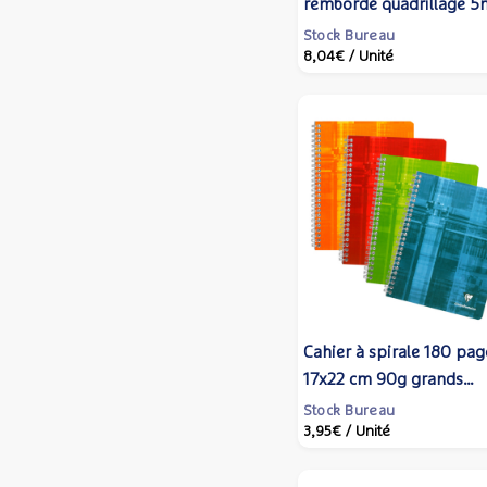
rembordé quadrillage 
microperforé 5 bandes 
Stock Bureau
8,04€
/ Unité
trous coloris corail - Ant
Cahier à spirale 180 pag
17x22 cm 90g grands
carreaux, couverture cou
Stock Bureau
3,95€
/ Unité
aléatoire - Clairefontain