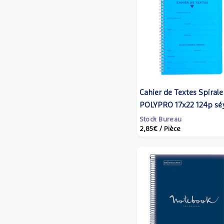
Cahier de Textes Spirale
POLYPRO 17x22 124p sé
70g Couleur Aléatoire -
Stock Bureau
2,85€
/ Pièce
CLAIREFONTAINE