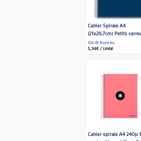
Cahier Spirale A4
(21x29,7cm) Petits carre
80 p 90g Couverture
Stock Bureau
5,34€
/ Unité
Polypro bleu marine -
Miquelrius
Cahier spirale A4 240p 