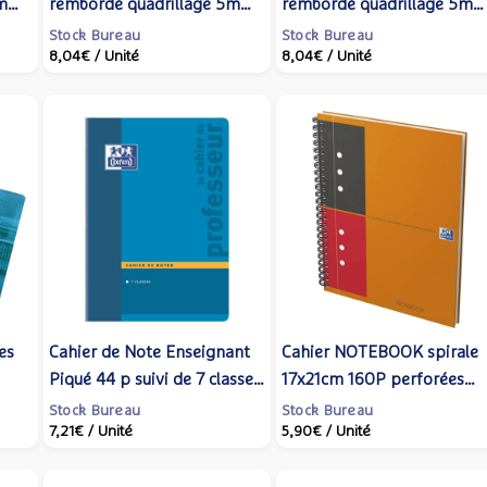
5mm
rembordé quadrillage 5mm
rembordé quadrillage 5m
4
microperforé 5 bandes 4
microperforé 5 bandes 4
Stock Bureau
Stock Bureau
8,04€
/ Unité
8,04€
/ Unité
artik
trous coloris menthe -
trous coloris lavande -
Antartik
Antartik
es
Cahier de Note Enseignant
Cahier NOTEBOOK spirale
Piqué 44 p suivi de 7 classes
17x21cm 160P perforées
leur
21x29,7 Couv. carte -
80g lignées 6m-orange -
Stock Bureau
Stock Bureau
7,21€
/ Unité
5,90€
/ Unité
e
OXFORD
OXFORD