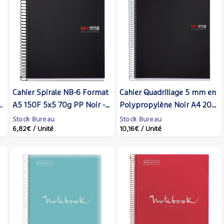
Cahier Spirale NB-6 Format
Cahier Quadrillage 5 mm en
es
A5 150F 5x5 70g PP Noir -
Polypropylène Noir A4 200
Miquelrius
pages 70 g - Miquelrius
Stock Bureau
Stock Bureau
6,82€
/ Unité
10,16€
/ Unité