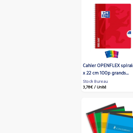
Cahier OPENFLEX spiral
x 22 cm 100p grands
carreaux 90g Coloris
Stock Bureau
3,78€
/ Unité
Aléatoire - Oxford