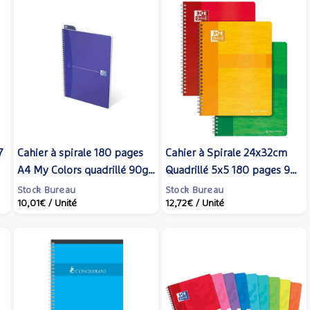
7
Cahier à spirale 180 pages
Cahier à Spirale 24x32cm
A4 My Colors quadrillé 90g
Quadrillé 5x5 180 pages 90g
Modèle aléatoire - Oxford
Coloris Aléatoire - Oxford
Stock Bureau
Stock Bureau
10,01€
/ Unité
12,72€
/ Unité