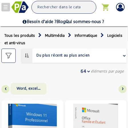
Toggle
navigation
Besoin d’aide ?
Blog
Qui sommes-nous ?
Tous les produits
Multimédia
Informatique
Logiciels
et anti-virus
éléments par page
‹
›
Word, excel…