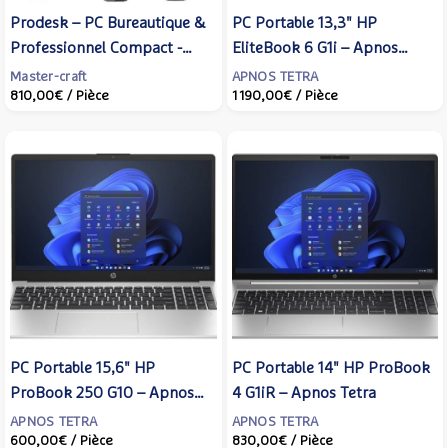
Prodesk – PC Bureautique &
PC Portable 13,3" HP
Professionnel Compact -
EliteBook 6 G1i – Apnos
Master-Craft
Tetra
Master-craft
APNOS TETRA
810,00€
/ Pièce
1 190,00€
/ Pièce
PC Portable 15,6" HP
PC Portable 14" HP ProBook
ProBook 250 G10 – Apnos
4 G1iR – Apnos Tetra
Tetra
APNOS TETRA
APNOS TETRA
600,00€
/ Pièce
830,00€
/ Pièce