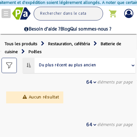
aitement et d'expédition soient légèrement allongés. A noter que certain
Toggle
navigation
Besoin d’aide ?
Blog
Qui sommes-nous ?
Tous les produits
Restauration, cafétéria
Batterie de
cuisine
Poêles
éléments par page
Aucun résultat
éléments par page