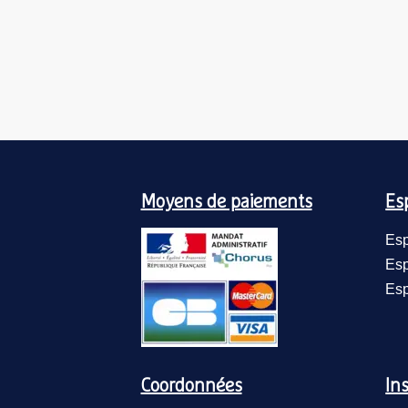
Moyens de paiements
Es
Esp
Esp
Esp
Coordonnées
Ins