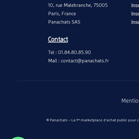
10, rue Malebranche, 75005
Ins
Paris, France
Ins
Panachats SAS
Ins
Contact
Tel : 01.84.80.85.90
Mail : contact@panachats.fr
Mentio
© Panachats – La 1ʳᵉ marketplace d'achat public pour col