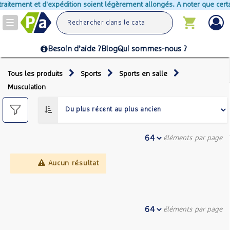
traitement et d'expédition soient légèrement allongés. A noter que certa
Toggle
navigation
Besoin d’aide ?
Blog
Qui sommes-nous ?
Tous les produits
Sports
Sports en salle
Musculation
éléments par page
Aucun résultat
éléments par page