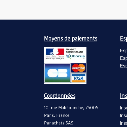
Moyens de paiements
Es
Esp
Esp
Esp
Coordonnées
Ins
10, rue Malebranche, 75005
Ins
Paris, France
Ins
Panachats SAS
Ins