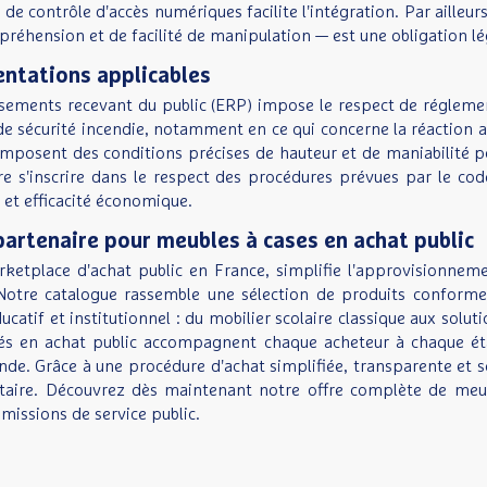
s de contrôle d'accès numériques facilite l'intégration. Par aill
préhension et de facilité de manipulation — est une obligation lé
ntations applicables
sements recevant du public (ERP) impose le respect de réglemen
de sécurité incendie, notamment en ce qui concerne la réaction au
5 imposent des conditions précises de hauteur et de maniabilité 
re s'inscrire dans le respect des procédures prévues par le c
 et efficacité économique.
partenaire pour meubles à cases en achat public
etplace d'achat public en France, simplifie l'approvisionnement
 Notre catalogue rassemble une sélection de produits conforme
atif et institutionnel : du mobilier scolaire classique aux solu
sés en achat public accompagnent chaque acheteur à chaque éta
de. Grâce à une procédure d'achat simplifiée, transparente et séc
aire. Découvrez dès maintenant notre offre complète de meub
missions de service public.