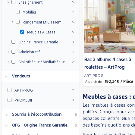
Enseignement
5
Mobilier
1
Rangement Et Classement
5
Meubles À Cases
5
Origine France Garantie
3
Administratif
1
Bac à albums 4 cases à
Bibliothèque / Médiathèque
2
roulettes – ArtProg
ART PROG
Vendeurs
192,34€
/ Pièce
A partir de
ART PROG
2
Meubles à cases : d
PROMEDIF
3
Les meubles à cases con
publics. Conçus pour acc
Soumis à l'écocontribution
5
espaces collectifs. Que 
des besoins quotidiens de
OFG - Origine France Garantie
3
Pour les collectivités te