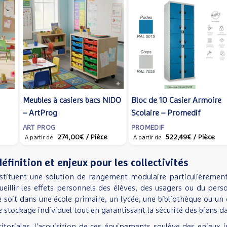
Meubles à casiers bacs NIDO
Bloc de 10 Casier Armoire
– ArtProg
Scolaire – Promedif
ART PROG
PROMEDIF
274,00€
/ Pièce
522,49€
/ Pièce
A partir de
A partir de
éfinition et enjeux pour les collectivités
stituent une solution de rangement modulaire particulièremen
ueillir les effets personnels des élèves, des usagers ou du per
ce soit dans une école primaire, un lycée, une bibliothèque ou u
 stockage individuel tout en garantissant la sécurité des biens d
rritoriales, l'acquisition de ces équipements soulève des enjeux