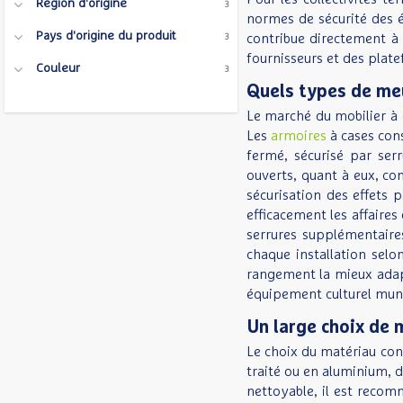
Région d'origine
3
normes de sécurité des é
Pays d'origine du produit
contribue directement à 
3
fournisseurs et des plate
Couleur
3
Quels types de meu
Le marché du mobilier à 
Les
armoires
à cases cons
fermé, sécurisé par ser
ouverts, quant à eux, co
sécurisation des effets 
efficacement les affaires
serrures supplémentaires
chaque installation selo
rangement la mieux adapt
équipement culturel muni
Un large choix de 
Le choix du matériau cond
traité ou en aluminium, d
nettoyable, il est recomm