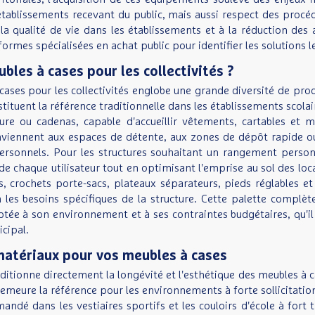
tablissements recevant du public, mais aussi respect des procéd
la qualité de vie dans les établissements et à la réduction des 
formes spécialisées en achat public pour identifier les solutions
bles à cases pour les collectivités ?
cases pour les collectivités englobe une grande diversité de pro
tituent la référence traditionnelle dans les établissements scolaire
rure ou cadenas, capable d'accueillir vêtements, cartables et 
nviennent aux espaces de détente, aux zones de dépôt rapide ou
personnels. Pour les structures souhaitant un rangement personn
 de chaque utilisateur tout en optimisant l'emprise au sol des l
, crochets porte-sacs, plateaux séparateurs, pieds réglables 
n les besoins spécifiques de la structure. Cette palette compl
ée à son environnement et à ses contraintes budgétaires, qu'il s
cipal.
matériaux pour vos meubles à cases
itionne directement la longévité et l'esthétique des meubles à cas
emeure la référence pour les environnements à forte sollicitation 
andé dans les vestiaires sportifs et les couloirs d'école à fort 