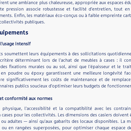
rent une ambiance plus chaleureuse, appropriée aux espaces éduca
aute pression associe robustesse et facilité d'entretien, tou
ments. Enfin, les matériaux éco-conçus ou à faible empreinte car
ollectivités publiques.
équipements
 l'usage intensif
s soumettent leurs équipements à des sollicitations quotidiennes
ritère déterminant lors de l'achat de meubles à cases : il con
es fixations murales ou au sol, ainsi que l'épaisseur et le trai
s en poudre ou époxy garantissent une meilleure longévité fac
re significativement les coûts de maintenance et de remplace
onnaires publics soucieux d'optimiser leurs budgets de fonctionn
é et conformité aux normes
 physique, l'accessibilité et la compatibilité avec les contrain
à cases pour les collectivités. Les dimensions des casiers doivent
s ou adultes — ainsi qu'aux gabarits des locaux disponibles. L
 ou en rangées superposées, pour optimiser chaque espace de