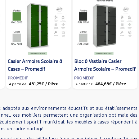
Casier Armoire Scolaire 8
Bloc 8 Vestiaire Casier
Cases – Promedif
Armoire Scolaire – Promedif
PROMEDIF
PROMEDIF
481,25€
/ Pièce
464,68€
/ Pièce
A partir de
A partir de
t adaptée aux environnements éducatifs et aux établissements
sonnel, ces mobiliers permettent une organisation optimale des
n équipement sportif municipal, les meubles à cases répondent à
ans un cadre partagé.
 importants : durabilité face à un usage intensif, conformité aux